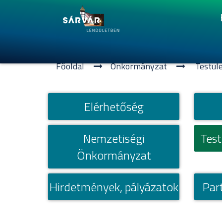
Főoldal
Önkormányzat
Testül
Elérhetőség
Nemzetiségi
Tes
Önkormányzat
Hirdetmények, pályázatok
Par