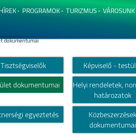
HÍ­REK
PROGRAMOK
TURIZMUS
VÁROSUNK
et dokumentumai
Tisztségviselők
Képviselő - testü
tület dokumentumai
Helyi rendeletek, nor
határozatok
tnerségi egyeztetés
Közbeszerzése
dokumentuma