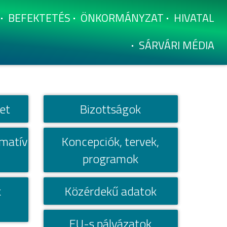
BEFEKTETÉS
ÖNKORMÁNYZAT
HIVATAL
SÁRVÁRI MÉDIA
let
Bizottságok
matí­v
Koncepciók, tervek,
programok
k
Közérdekű adatok
i
EU-s pályázatok