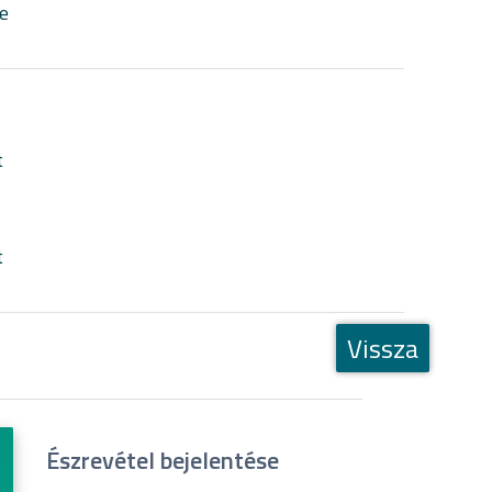
e
t
t
Vissza
Észrevétel bejelentése