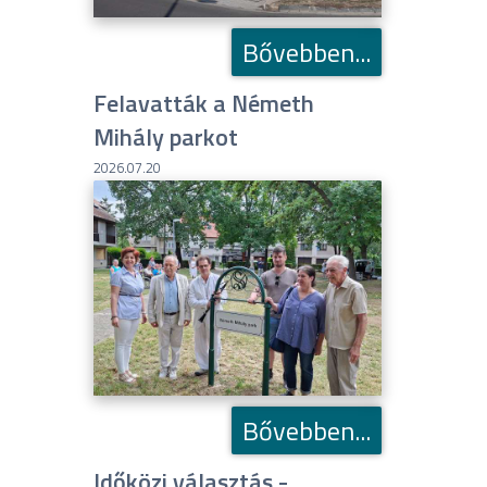
Bővebben...
Felavatták a Németh
Mihály parkot
2026.07.20
Bővebben...
Időközi választás -