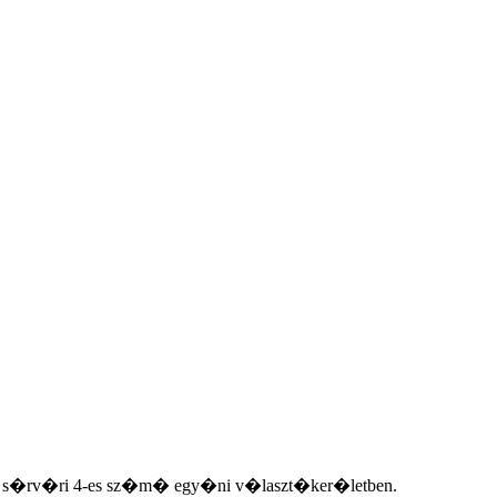
n, a s�rv�ri 4-es sz�m� egy�ni v�laszt�ker�letben.