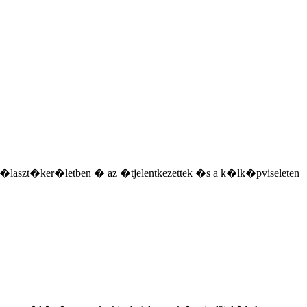
aszt�ker�letben � az �tjelentkezettek �s a k�lk�pviseleten