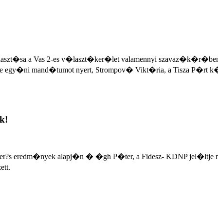
�laszt�sa a Vas 2-es v�laszt�ker�let valamennyi szavaz�k�r�ben
gy�ni mand�tumot nyert, Strompov� Vikt�ria, a Tisza P�rt k�pvi
k!
er?s eredm�nyek alapj�n � �gh P�ter, a Fidesz- KDNP jel�ltje
ett.