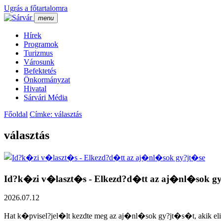
Ugrás a főtartalomra
menu
Hí­rek
Programok
Turizmus
Városunk
Befektetés
Önkormányzat
Hivatal
Sárvári Média
Főoldal
Címke: választás
választás
Id?k�zi v�laszt�s - Elkezd?d�tt az aj�nl�sok g
2026.07.12
Hat k�pvisel?jel�lt kezdte meg az aj�nl�sok gy?jt�s�t, akik 