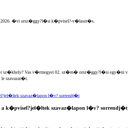
 a 2026. �vi orsz�ggy?l�si k�pvisel?-v�laszt�s.
 sz�khely? Vas v�rmegyei 02. sz�m� orsz�ggy?l�si egy�ni v�l
le szavazat�t.
pvisel?jel�ltek szavaz�lapon l�v? sorrendj�t