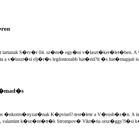
�ron
t tartanak S�rv�r 04. sz�m� egy�ni v�laszt�ker�let�ben. A v
a a v�laszt�si elj�r�s legfontosabb hat�rid?it �s hat�rnapjait
sz�mad�s
os �nkorm�nyzat�nak K�pvisel?-test�lete a V�rosh�z�n. A tan
 valamint k�sz�nt�tt�k Strompov� Vikt�ria orsz�ggy?l�si k�