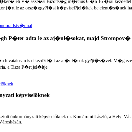
leti V�laszt�si Bizotts�g m�rcius 6-�n 16 �rai kezdettel tarto
 j�rt le az orsz�ggy?l�si k�pvisel?jel�ltek bejelent�s�nek ha
ter adta le az aj�nl�sokat, majd Strompov� 
hivatalosan is elkezd?d�tt az aj�nl�sok gy?jt�s�vel. M�g eze
 a Tisza P�rt jel�ltje.
nyzati képviselőknek
ztott önkormányzati képviselőknek dr. Komáromi László, a Helyi Választ
 Városházán.