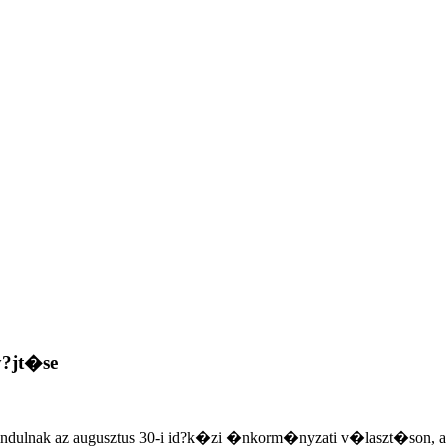
y?jt�se
elindulnak az augusztus 30-i id?k�zi �nkorm�nyzati v�laszt�so