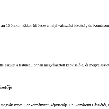
6-án 16 órakor. Ekkor ült össze a helyi választási bizottság dr. Komárom
tette esküjét a testület újonnan megválasztott képviselője, és megválaszto
selője
gválasztott új önkormányzati képviselője Dr. Komáromi Lászlótól, a hel