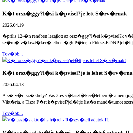
K�t orsz�ggy?l�si k�pvisel?je lett S�rv�rnak
2026.04.19
�prilis 12-�n rendben lezajlott az orsz�ggy?l�si k�pvisel?k v
sz�m� v�laszt�ker�letben �gh P�ter, a Fidesz-KDNP jel�ltje e
Tov�bb...
K�t orsz�ggy?l�si k�pvisel?je is lehet S�rv�rna
2026.04.13
A s�rv�ri sz�khely? Vas 2-es v�laszt�ker�letben � a nem jog
Vikt�ria, a Tisza P�rt k�pvisel?jel�ltje list�s mand�tumot szerz
Tov�bb...
V�laszt�s aktu�lis h�rei - R�szv�teli adatok II.