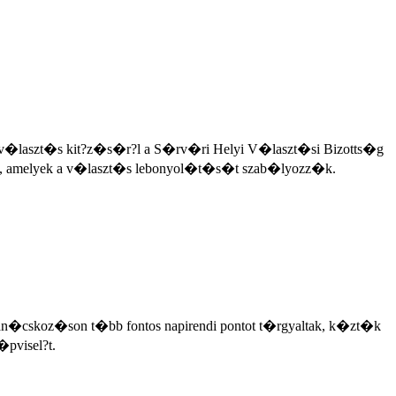
�laszt�s kit?z�s�r?l a S�rv�ri Helyi V�laszt�si Bizotts�g
 is, amelyek a v�laszt�s lebonyol�t�s�t szab�lyozz�k.
�cskoz�son t�bb fontos napirendi pontot t�rgyaltak, k�zt�k
pvisel?t.