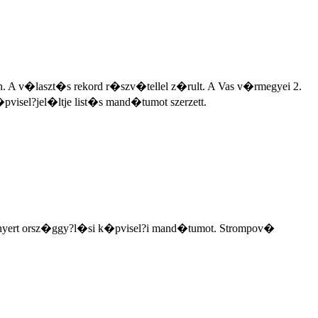
. A v�laszt�s rekord r�szv�tellel z�rult. A Vas v�rmegyei 2.
sel?jel�ltje list�s mand�tumot szerzett.
 nyert orsz�ggy?l�si k�pvisel?i mand�tumot. Strompov�