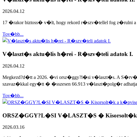
2026.04.12
17 �rakor biztoss� v�lt, hogy rekord r�szv�tellel fog z�rulni
Tov�bb...
V�laszt�s aktu�lis h�rei - R�szv�teli adatok I.
2026.04.12
Megkezd?d�tt a 2026. �vi orsz�ggy?l�si v�laszt�s. A S�rv�r
szavaz�kkal egy�tt � �sszesen 66.913 v�laszt�polg�r adhatja 
Tov�bb...
ORSZ�GGY?L�SI V�LASZT�S � Kisorsolt�k a k�
2026.03.16