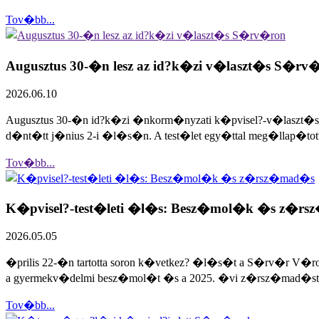
Tov�bb...
Augusztus 30-�n lesz az id?k�zi v�laszt�s S�rv
2026.06.10
Augusztus 30-�n id?k�zi �nkorm�nyzati k�pvisel?-v�laszt�s
d�nt�tt j�nius 2-i �l�s�n. A test�let egy�ttal meg�llap�tott
Tov�bb...
K�pvisel?-test�leti �l�s: Besz�mol�k �s z�r
2026.05.05
�prilis 22-�n tartotta soron k�vetkez? �l�s�t a S�rv�r V�r
a gyermekv�delmi besz�mol�t �s a 2025. �vi z�rsz�mad�st,
Tov�bb...