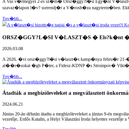
A Vas v�rmegyei 2-es sz�m� Orsz�ggy?l�si Egy�ni V�laszt�ker�
szavaz�lapon l�v? sorrendj�t a V�rosh�za nagyterm�ben. Ekkor
Tov�bb...
ORSZ�GGY?L�SI V�LASZT�S � Els?k�nt �gh P�
2026.03.08
A 2026. �vi orsz�ggy?l�si v�laszt�s kamp�nya febru�r 21-�n 
al��r�sokat �gh P�ter, a Fidesz-KDNP �s Strompov� Vikt�ria,
Tov�bb...
Átadták a megbízóleveleket a megválasztott önkormá
2024.06.21
Június 20-án délután átadta a megbízóleveleket a június 9-én megválas
vezetője, Erdős Katalin, a Helyi Választási Iroda helyettes vezetője a
Tovább...