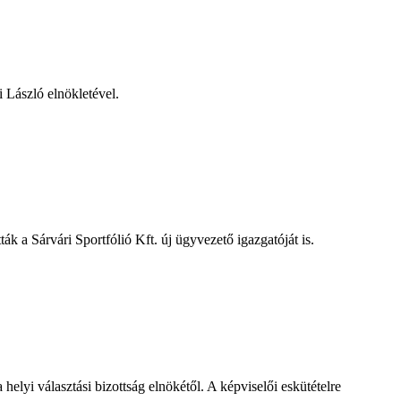
i László elnökletével.
tták a Sárvári Sportfólió Kft. új ügyvezető igazgatóját is.
yi választási bizottság elnökétől. A képviselői eskütételre