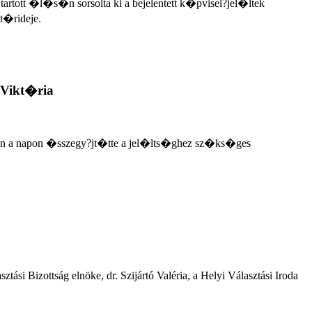
tt �l�s�n sorsolta ki a bejelentett k�pvisel?jel�ltek
t�rideje.
Vikt�ria
n a napon �sszegy?jt�tte a jel�lts�ghez sz�ks�ges
ási Bizottság elnöke, dr. Szijártó Valéria, a Helyi Választási Iroda