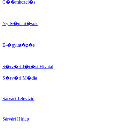
C��mkezel�s
Nyilv�ntart�sok
E-�gyint�z�s
S�rv�ri J�r�si Hivatal
S�rv�ri M�dia
Sárvári Televízió
Sárvári Hírlap