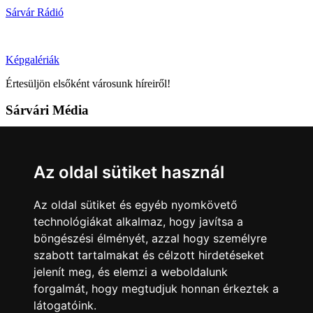
Sárvár Rádió
Képgalériák
Értesüljön elsőként városunk híreiről!
Sárvári Média
9600 Sárvár, Móricz Zsigmond u. 4.
Tel: +36 95 320 261
Az oldal sütiket használ
hirlap@sarvar.hu
Az oldal sütiket és egyéb nyomkövető
Kövess minket!
technológiákat alkalmaz, hogy javítsa a
böngészési élményét, azzal hogy személyre
Sárvár lendületben
Sárvár lendületben
szabott tartalmakat és célzott hirdetéseket
Nyilatkozatok
jelenít meg, és elemzi a weboldalunk
forgalmát, hogy megtudjuk honnan érkeztek a
Impresszum
Felhasználási feltételek
Adatkezelési tájékoztató
látogatóink.
Akadálymentesítési nyilatkozat