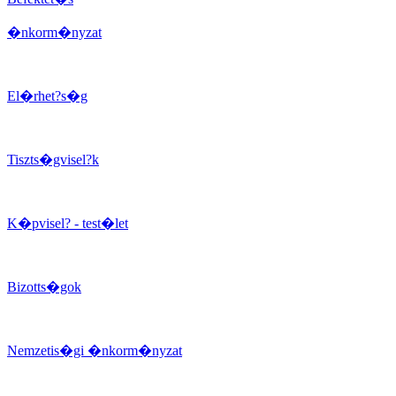
�nkorm�nyzat
El�rhet?s�g
Tiszts�gvisel?k
K�pvisel? - test�let
Bizotts�gok
Nemzetis�gi �nkorm�nyzat