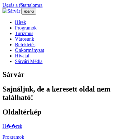
Ugrás a főtartalomra
menu
Hí­rek
Programok
Turizmus
Városunk
Befektetés
Önkormányzat
Hivatal
Sárvári Média
Sárvár
Sajnáljuk, de a keresett oldal nem
található!
Oldaltérkép
H��rek
Programok