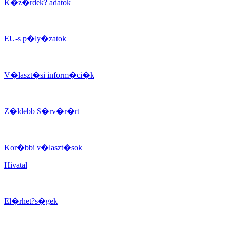
K�z�rdek? adatok
EU-s p�ly�zatok
V�laszt�si inform�ci�k
Z�ldebb S�rv�r�rt
Kor�bbi v�laszt�sok
Hivatal
El�rhet?s�gek