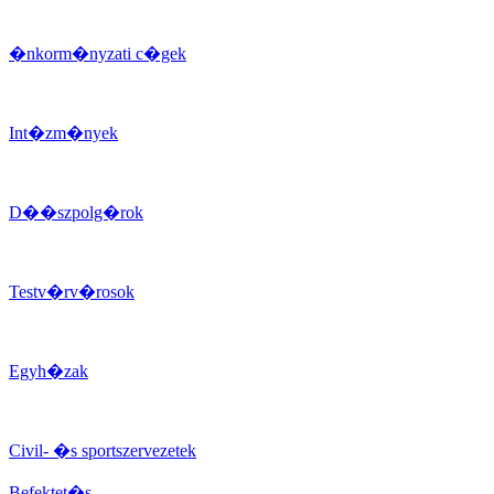
�nkorm�nyzati c�gek
Int�zm�nyek
D��szpolg�rok
Testv�rv�rosok
Egyh�zak
Civil- �s sportszervezetek
Befektet�s