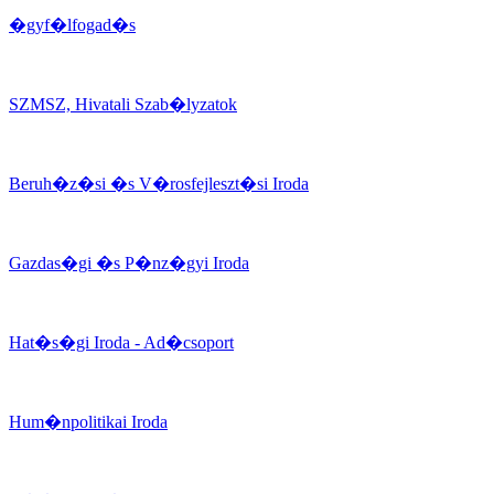
�gyf�lfogad�s
SZMSZ, Hivatali Szab�lyzatok
Beruh�z�si �s V�rosfejleszt�si Iroda
Gazdas�gi �s P�nz�gyi Iroda
Hat�s�gi Iroda - Ad�csoport
Hum�npolitikai Iroda