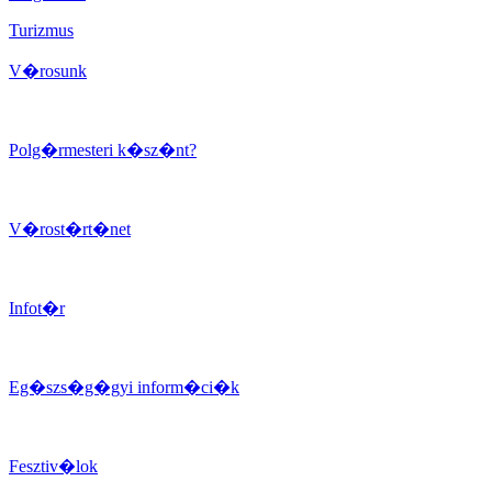
Turizmus
V�rosunk
Polg�rmesteri k�sz�nt?
V�rost�rt�net
Infot�r
Eg�szs�g�gyi inform�ci�k
Fesztiv�lok