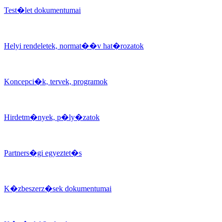
Test�let dokumentumai
Helyi rendeletek, normat��v hat�rozatok
Koncepci�k, tervek, programok
Hirdetm�nyek, p�ly�zatok
Partners�gi egyeztet�s
K�zbeszerz�sek dokumentumai