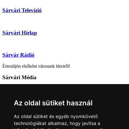
Sárvári Televízió
Sárvári Hírlap
Sárvár Rádió
Értesüljön elsőként városunk híreiről!
Sárvári Média
9600 Sárvár, Móricz Zsigmond u. 4.
Tel: +36 95 320 261
Az oldal sütiket használ
hirlap@sarvar.hu
Az oldal sütiket és egyéb nyomkövető
Kövess minket!
technológiákat alkalmaz, hogy javítsa a