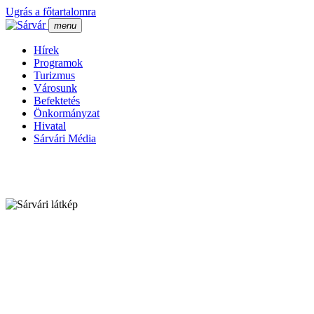
Ugrás a főtartalomra
menu
Hí­rek
Programok
Turizmus
Városunk
Befektetés
Önkormányzat
Hivatal
Sárvári Média