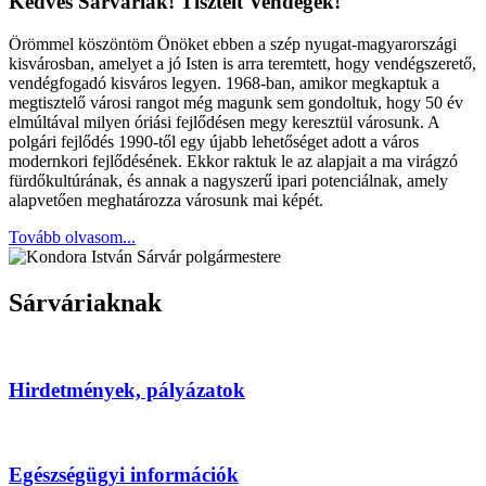
Kedves Sárváriak! Tisztelt Vendégek!
Örömmel köszöntöm Önöket ebben a szép nyugat-magyarországi
kisvárosban, amelyet a jó Isten is arra teremtett, hogy vendégszerető,
vendégfogadó kisváros legyen. 1968-ban, amikor megkaptuk a
megtisztelő városi rangot még magunk sem gondoltuk, hogy 50 év
elmúltával milyen óriási fejlődésen megy keresztül városunk. A
polgári fejlődés 1990-től egy újabb lehetőséget adott a város
modernkori fejlődésének. Ekkor raktuk le az alapjait a ma virágzó
fürdőkultúrának, és annak a nagyszerű ipari potenciálnak, amely
alapvetően meghatározza városunk mai képét.
Tovább olvasom...
Sárváriaknak
Hirdetmények, pályázatok
Egészségügyi információk