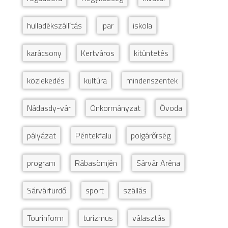
hulladékszállítás
ipar
iskola
karácsony
Kertváros
kitüntetés
közlekedés
kultúra
mindenszentek
Nádasdy-vár
Önkormányzat
Óvoda
pályázat
Péntekfalu
polgárőrség
program
Rábasömjén
Sárvár Aréna
Sárvárfürdő
sport
szállás
Tourinform
turizmus
választás