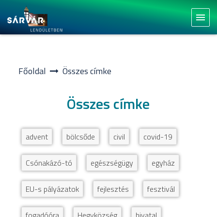
?>
menu
Főoldal
Összes címke
Összes címke
advent
bölcsőde
civil
covid-19
Csónakázó-tó
egészségügy
egyház
EU-s pályázatok
fejlesztés
fesztivál
fogadóóra
Hegyközség
hivatal