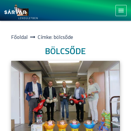
menu
Főoldal
Címke: bölcsőde
BÖLCSŐDE