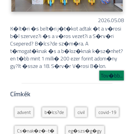
2026.05.08
K�lt�ri �s belt�ri j�t�kot adtak �t a v�rosi
b�l szervez?i �s a v�ros vezet?i a S�rv�ri
Csepered? B�lcs?de sz�m�ra. A
t�mogat�knak �s a b�loz�knak k�sz�nhet?
en t�bb mint 1 milli� 200 ezer forint adom�ny
gy?lt �ssze a 18. S�rv�r V�rosi B�lon.
Tov�bb...
Címkék
advent
b�lcs?de
civil
covid-19
Cs�nak�z�-t�
eg�szs�g�gy