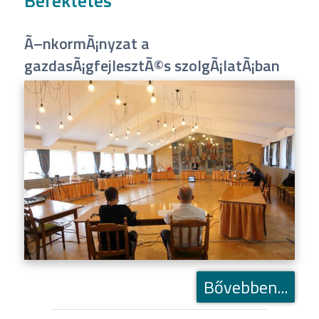
Befektetés
Ã–nkormÃ¡nyzat a
gazdasÃ¡gfejlesztÃ©s szolgÃ¡latÃ¡ban
Bővebben...