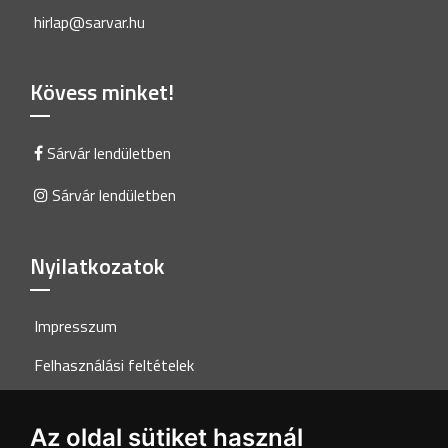
hirlap@sarvar.hu
Kövess minket!
Sárvár lendületben
Sárvár lendületben
Nyilatkozatok
Impresszum
Felhasználási feltételek
Adatkezelési tájékoztató
Az oldal sütiket használ
Akadálymentesítési nyilatkozat