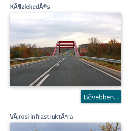
KÃ¶zlekedÃ©s
Bővebben...
VÃ¡rosi infrastruktÃºra