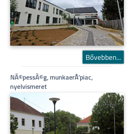
Bővebben...
NÃ©pessÃ©g, munkaerÅ‘piac,
nyelvismeret