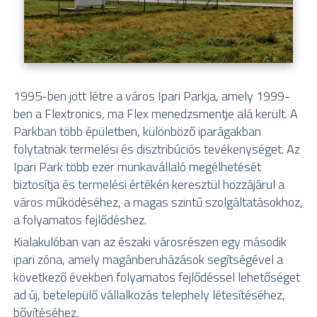
1995-ben jött létre a város Ipari Parkja, amely 1999-
ben a Flextronics, ma Flex menedzsmentje alá került. A
Parkban több épületben, különböző iparágakban
folytatnak termelési és disztribúciós tevékenységet. Az
Ipari Park több ezer munkavállaló megélhetését
biztosítja és termelési értékén keresztül hozzájárul a
város működéséhez,
a magas szintű szolgáltatásokhoz,
a folyamatos fejlődéshez.
Kialakulóban van az északi városrészen egy második
ipari zóna, amely magánberuházások segítségével a
következő években folyamatos fejlődéssel lehetőséget
ad új, betelepülő vállalkozás telephely létesítéséhez,
bővítéséhez.