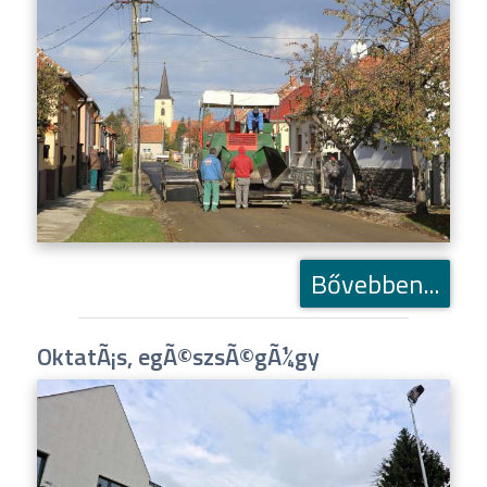
Bővebben...
OktatÃ¡s, egÃ©szsÃ©gÃ¼gy