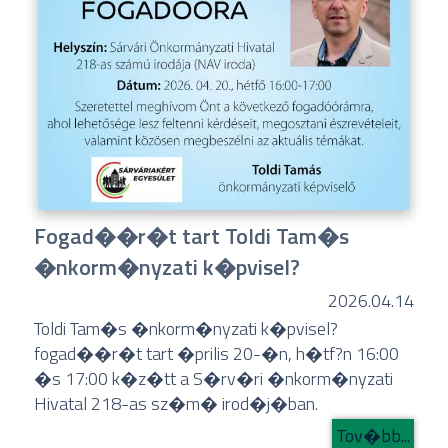
Fogad��r�t tart Toldi Tam�s
�nkorm�nyzati k�pvisel?
2026.04.14
Toldi Tam�s �nkorm�nyzati k�pvisel?
fogad��r�t tart �prilis 20-�n, h�tf?n 16:00
�s 17:00 k�z�tt a S�rv�ri �nkorm�nyzati
Hivatal 218-as sz�m� irod�j�ban.
Tov�bb...