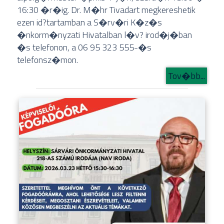
16:30 �r�ig. Dr. M�hr Tivadart megkereshetik
ezen id?tartamban a S�rv�ri K�z�s
�nkorm�nyzati Hivatalban l�v? irod�j�ban
�s telefonon, a 06 95 323 555-�s
telefonsz�mon.
Tov�bb...