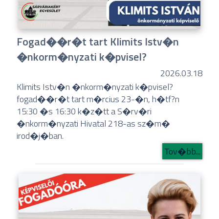
Fogad��r�t tart Klimits Istv�n
�nkorm�nyzati k�pvisel?
2026.03.18
Klimits Istv�n �nkorm�nyzati k�pvisel?
fogad��r�t tart m�rcius 23-�n, h�tf?n
15:30 �s 16:30 k�z�tt a S�rv�ri
�nkorm�nyzati Hivatal 218-as sz�m�
irod�j�ban.
Tov�bb...