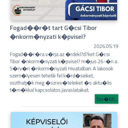
Fogad��r�t tart G�csi Tibor
�nkorm�nyzati k�pvisel?
2026.05.19
Fogad��r�ra v�rja az �rdekl?d?ket G�csi
Tibor �nkorm�nyzati k�pvisel? m�jus 26-�n a
S�rv�ri �nkorm�nyzati Hivatalban. A lakosok
szem�lyesen tehetik fel k�rd�seiket,
oszthatj�k meg �szrev�teleiket �s aktu�lis
t�m�kkal kapcsolatos javaslataikat.
Tov�bb...