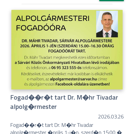
Fogad��r�t tart Dr. M�hr Tivadar
alpolg�rmester
2026.03.26
Fogad��r�t tart Dr. M�hr Tivadar
alpolg�rmester �prilis 1-j�n, szerd�n 15:00 �