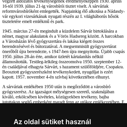
végzett áldozatos tevékenységének eredményeképpen 1930. április
16-tól 1939. július 21-ig városbírói tisztet viselt. A sárváriak
reformvárosbíróként emlegették. Napjainkig élő alkotása a Nádasdy-
vár egykori vizesárkának nyugati részén az I. világháborús hősök
tiszteletére emelt emlékmű és park.
1945. március 27-én megindult a küzdelem Sárvár birtoklására a
német, magyar alakulatok és a Vörös Hadsereg között. A harcokban
a Városházán lévő gyógyszertára és lakása kiégett összes
berendezésével és bútorzatával. A megsemmisült gyógyszertárat
önerőből újra berendezte, s 1947-ben újra megnyitotta. Újabb csapás
1950. július 28-án érte, amikor üzletét kártalanítás nélkül
államosították. Testileg-lelkileg összeomolva 1950. szeptember 12-
én családjával elhagyta Sárvárt, s hazament szülőföldjére, Csopakra.
Beosztott gyógyszerészként tevékenykedett, nyugdíjat is ezért
kapott. 1957. november 4-én szívbaj következtében elhunyt.
A sárváriak emlékében 1950 után is megőrződött a városbíró
gyógyszerész. Az igazságot mélységesen szerető, szakmájában
kiváló, erkölcsében kivételes, közügyekben tevékeny, bajba
jutottakon segítő emberként maradt fenn az utókor emlékezetében. E
tettei miatt 1993. augusztus 3-án Sárvár Város Önkormányzati
Képviselő-testülete a város és annak polgárai érdekében végzett
kiemelkedő munkásságáért a tisztelet legméltóbb kifejezéseként
Az oldal sütiket használ
Sárvár város díszpolgárává avatta.