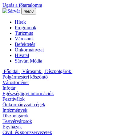
Ugrás a főtartalomra
menu
Hí­rek
Programok
Turizmus
Városunk
Befektetés
Önkormányzat
Hivatal
Sárvári Média
Főoldal
Városunk
Dí­szpolgárok
Polgármesteri köszöntő
Várostörténet
Infotár
Egészségügyi információk
Fesztiválok
Önkormányzati cégek
Intézmények
Dí­szpolgárok
Testvérvárosok
Egyházak
Civil- és sportszervezetek