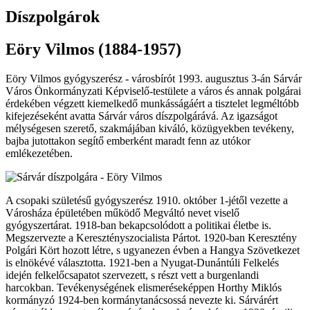
Díszpolgárok
Eöry Vilmos (1884-1957)
Eöry Vilmos gyógyszerész - városbírót 1993. augusztus 3-án Sárvár
Város Önkormányzati Képviselő-testülete a város és annak polgárai
érdekében végzett kiemelkedő munkásságáért a tisztelet legméltóbb
kifejezéseként avatta Sárvár város díszpolgárává. Az igazságot
mélységesen szerető, szakmájában kiváló, közügyekben tevékeny,
bajba jutottakon segítő emberként maradt fenn az utókor
emlékezetében.
A csopaki születésű gyógyszerész 1910. október 1-jétől vezette a
Városháza épületében működő Megváltó nevet viselő
gyógyszertárat. 1918-ban bekapcsolódott a politikai életbe is.
Megszervezte a Keresztényszocialista Pártot. 1920-ban Keresztény
Polgári Kört hozott létre, s ugyanezen évben a Hangya Szövetkezet
is elnökévé választotta. 1921-ben a Nyugat-Dunántúli Felkelés
idején felkelőcsapatot szervezett, s részt vett a burgenlandi
harcokban. Tevékenységének elismeréseképpen Horthy Miklós
kormányzó 1924-ben kormánytanácsossá nevezte ki. Sárvárért