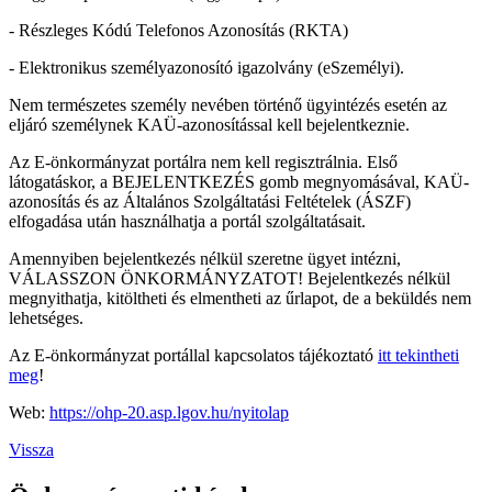
- Részleges Kódú Telefonos Azonosítás (RKTA)
- Elektronikus személyazonosító igazolvány (eSzemélyi).
Nem természetes személy nevében történő ügyintézés esetén az
eljáró személynek KAÜ-azonosítással kell bejelentkeznie.
Az E-önkormányzat portálra nem kell regisztrálnia. Első
látogatáskor, a BEJELENTKEZÉS gomb megnyomásával, KAÜ-
azonosítás és az Általános Szolgáltatási Feltételek (ÁSZF)
elfogadása után használhatja a portál szolgáltatásait.
Amennyiben bejelentkezés nélkül szeretne ügyet intézni,
VÁLASSZON ÖNKORMÁNYZATOT! Bejelentkezés nélkül
megnyithatja, kitöltheti és elmentheti az űrlapot, de a beküldés nem
lehetséges.
Az E-önkormányzat portállal kapcsolatos tájékoztató
itt tekintheti
meg
!
Web:
https://ohp-20.asp.lgov.hu/nyitolap
Vissza