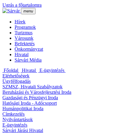
Ugrás a főtartalomra
menu
Hí­rek
Programok
Turizmus
Városunk
Befektetés
Önkormányzat
Hivatal
Sárvári Média
Főoldal
Hivatal
E-ügyintézés
Elérhetőségek
Ügyfélfogadás
SZMSZ, Hivatali Szabályzatok
Beruházási és Városfejlesztési Iroda
Gazdasági és Pénzügyi Iroda
Hatósági Iroda - Adócsoport
Humánpolitikai Iroda
Cí­mkezelés
Nyilvántartások
E-ügyintézés
Sárvári Járási Hivatal