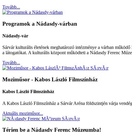
Tovább...
Programok a Nádasdy-várban
Nádasdy-vár
Sárvár kulturális életének meghatározó intézménye a várban működő N
a látogatókat. A kulturális központ működteti a Nádasdy Ferenc Múzeum
Tovább...
Moziműsor - Kabos László Filmszínház
Kabos László Filmszí­nház
A Kabos László Filmszínház a Sárvár Aréna földszintjén várja vendég
Aktuális moziműsor...
Térjen be a Nádasdy Ferenc Múzeumba!