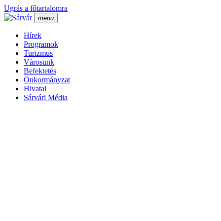
Ugrás a főtartalomra
menu
Hí­rek
Programok
Turizmus
Városunk
Befektetés
Önkormányzat
Hivatal
Sárvári Média