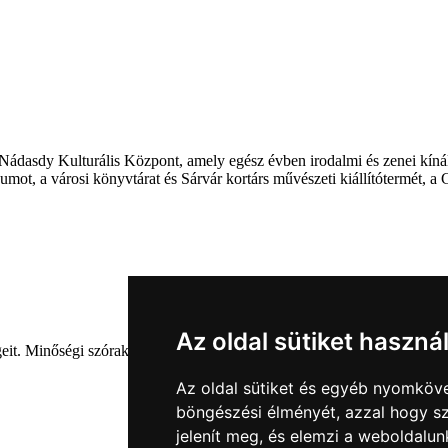
ádasdy Kulturális Központ, amely egész évben irodalmi és zenei kínál
ot, a városi könyvtárat és Sárvár kortárs művészeti kiállítótermét, a G
Az oldal sütiket haszná
eit. Minőségi szórakozás kellemes környezetben. Premier filmek Sárvá
Az oldal sütiket és egyéb nyomköve
böngészési élményét, azzal hogy sz
jelenít meg, és elemzi a weboldalu