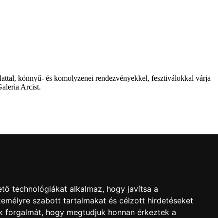
attal, könnyű- és komolyzenei rendezvényekkel, fesztiválokkal várja
aleria Arcist.
l
ron!
tő technológiákat alkalmaz, hogy javítsa a
emélyre szabott tartalmakat és célzott hirdetéseket
nk forgalmát, hogy megtudjuk honnan érkeztek a