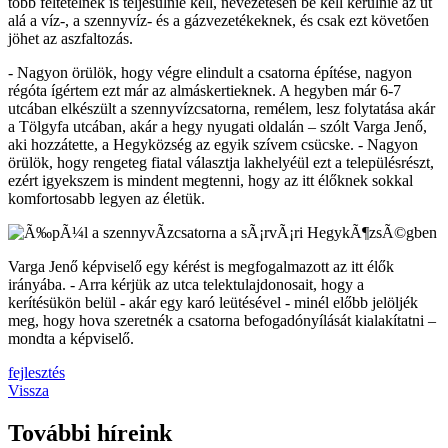
több feltételnek is teljesülnie kell, nevezetesen be kell kerülnie az út
alá a víz-, a szennyvíz- és a gázvezetékeknek, és csak ezt követően
jöhet az aszfaltozás.
- Nagyon örülök, hogy végre elindult a csatorna építése, nagyon
régóta ígértem ezt már az almáskertieknek. A hegyben már 6-7
utcában elkészült a szennyvízcsatorna, remélem, lesz folytatása akár
a Tölgyfa utcában, akár a hegy nyugati oldalán – szólt Varga Jenő,
aki hozzátette, a Hegyközség az egyik szívem csücske. - Nagyon
örülök, hogy rengeteg fiatal választja lakhelyéül ezt a településrészt,
ezért igyekszem is mindent megtenni, hogy az itt élőknek sokkal
komfortosabb legyen az életük.
Varga Jenő képviselő egy kérést is megfogalmazott az itt élők
irányába. - Arra kérjük az utca telektulajdonosait, hogy a
kerítésükön belül - akár egy karó leütésével - minél előbb jelöljék
meg, hogy hova szeretnék a csatorna befogadónyílását kialakítatni –
mondta a képviselő.
fejlesztés
Vissza
További híreink