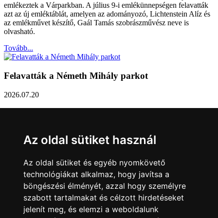
emlékeztek a Várparkban. A július 9-i emlékünnepségen felavatták
azt az új emléktáblát, amelyen az adományozó, Lichtenstein Alíz és
az emlékművet készítő, Gaál Tamás szobrászművész neve is
olvasható.
Tovább...
Felavatták a Németh Mihály parkot
2026.07.20
Németh Mihály szobrász születésének 100. évfordulóján Sárvár
Város Önkormányzata úgy határozott, hogy parkot nevez el a város
díszpolgáráról a Dévai utca elején. A parkavatót július 8-án tartották
Az oldal sütiket használ
meg.
Tovább...
Az oldal sütiket és egyéb nyomkövető
technológiákat alkalmaz, hogy javítsa a
Közlemény a sárvári képviselő-testület rendkívüli
böngészési élményét, azzal hogy személyre
üléseiről
szabott tartalmakat és célzott hirdetéseket
jelenít meg, és elemzi a weboldalunk
2026.07.20