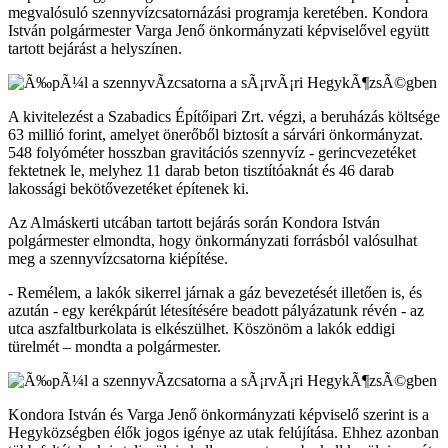
megvalósuló szennyvízcsatornázási programja keretében. Kondora
István polgármester Varga Jenő önkormányzati képviselővel együtt
tartott bejárást a helyszínen.
A kivitelezést a Szabadics Építőipari Zrt. végzi, a beruházás költsége
63 millió forint, amelyet önerőből biztosít a sárvári önkormányzat.
548 folyóméter hosszban gravitációs szennyvíz - gerincvezetéket
fektetnek le, melyhez 11 darab beton tisztítóaknát és 46 darab
lakossági bekötővezetéket építenek ki.
Az Almáskerti utcában tartott bejárás során Kondora István
polgármester elmondta, hogy önkormányzati forrásból valósulhat
meg a szennyvízcsatorna kiépítése.
- Remélem, a lakók sikerrel járnak a gáz bevezetését illetően is, és
azután - egy kerékpárút létesítésére beadott pályázatunk révén - az
utca aszfaltburkolata is elkészülhet. Köszönöm a lakók eddigi
türelmét – mondta a polgármester.
Kondora István és Varga Jenő önkormányzati képviselő szerint is a
Hegyközségben élők jogos igénye az utak felújítása. Ehhez azonban