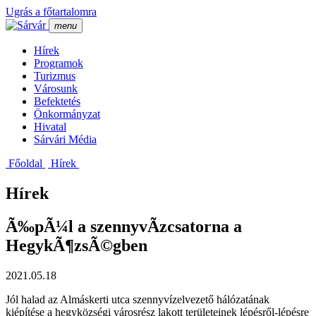
Ugrás a főtartalomra
menu
Hí­rek
Programok
Turizmus
Városunk
Befektetés
Önkormányzat
Hivatal
Sárvári Média
Főoldal
Hí­rek
Hírek
Ã‰pÃ¼l a szennyvÃ­zcsatorna a
HegykÃ¶zsÃ©gben
2021.05.18
Jól halad az Almáskerti utca szennyvízelvezető hálózatának
kiépítése a hegyközségi városrész lakott területeinek lépésről-lépésre