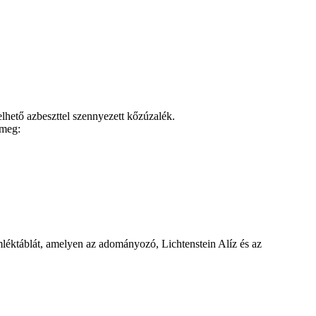
elhető azbeszttel szennyezett kőzúzalék.
 meg:
mléktáblát, amelyen az adományozó, Lichtenstein Alíz és az