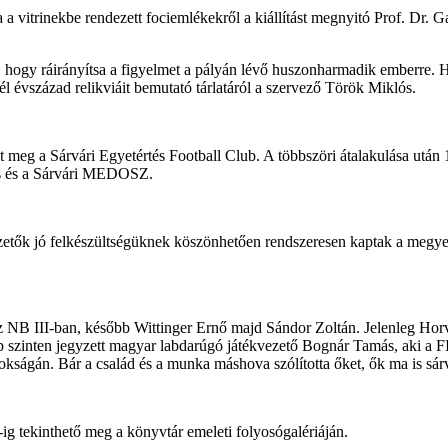
ta a vitrinekbe rendezett fociemlékekről a kiállítást megnyitó Prof. 
étre, hogy ráirányítsa a figyelmet a pályán lévő huszonharmadik emberre
fél évszázad relikviáit bemutató tárlatáról a szervező Török Miklós.
t meg a Sárvári Egyetértés Football Club. A többszöri átalakulása után
asas és a Sárvári MEDOSZ.
ékvezetők jó felkészültségüknek köszönhetően rendszeresen kaptak a meg
 NB III-ban, később Wittinger Ernő majd Sándor Zoltán. Jelenleg Horvá
szinten jegyzett magyar labdarúgó játékvezető Bognár Tamás, aki a FIFA
nokságán. Bár a család és a munka máshova szólította őket, ők ma is sár
-ig tekinthető meg a könyvtár emeleti folyosógalériáján.