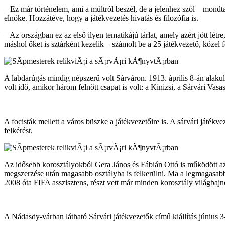
– Ez már történelem, ami a múltról beszél, de a jelenhez szól – mond
elnöke. Hozzátéve, hogy a játékvezetés hivatás és filozófia is.
– Az országban ez az első ilyen tematikájú tárlat, amely azért jött l
máshol őket is sztárként kezelik – számolt be a 25 játékvezető, közel 
A labdarúgás mindig népszerű volt Sárváron. 1913. április 8-án alakul
volt idő, amikor három felnőtt csapat is volt: a Kinizsi, a Sárvári V
A focisták mellett a város büszke a játékvezetőire is. A sárvári ját
felkérést.
Az idősebb korosztályokból Gera János és Fábián Ottó is működött az
megszerzése után magasabb osztályba is felkerülni. Ma a legmagasabb 
2008 óta FIFA asszisztens, részt vett már minden korosztály világbaj
A Nádasdy-várban látható Sárvári játékvezetők című kiállítás június 3