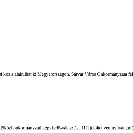
ási krízis alakulhat ki Magyarországon. Sárvár Város Önkormányzata fele
őközi önkormányzati képviselő-választást. Hét jelöltet vett nyilvántart