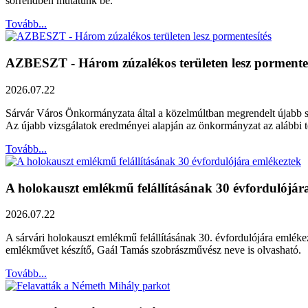
sorrendben mutatunk be.
Tovább...
AZBESZT - Három zúzalékos területen lesz pormentes
2026.07.22
Sárvár Város Önkormányzata által a közelmúltban megrendelt újabb szak
Az újabb vizsgálatok eredményei alapján az önkormányzat az alábbi ter
Tovább...
A holokauszt emlékmű felállításának 30 évfordulójár
2026.07.22
A sárvári holokauszt emlékmű felállításának 30. évfordulójára emléke
emlékművet készítő, Gaál Tamás szobrászművész neve is olvasható.
Tovább...