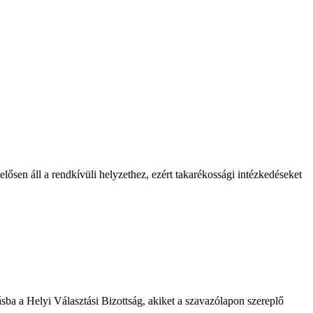
lősen áll a rendkívüli helyzethez, ezért takarékossági intézkedéseket
ásba a Helyi Választási Bizottság, akiket a szavazólapon szereplő