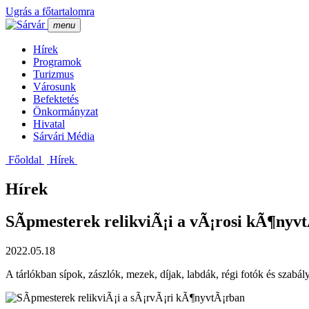
Ugrás a főtartalomra
menu
Hí­rek
Programok
Turizmus
Városunk
Befektetés
Önkormányzat
Hivatal
Sárvári Média
Főoldal
Hí­rek
Hírek
SÃ­pmesterek relikviÃ¡i a vÃ¡rosi kÃ¶nyv
2022.05.18
A tárlókban sípok, zászlók, mezek, díjak, labdák, régi fotók és szabály