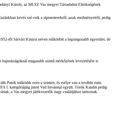
Dr. Gadányi Károly, az MLSZ Vas megyei Társadalmi Elnökségének
. Hazánkban kevés szó esik a sípmesterekről, azok eredményeiről, pedig
 1952-től Sárvári Kinizsi néven működött a legrangosabb egyesület, de
yei bajnokságoknál magasabb szintű mérkőzések levezetésére is
th Patrik működik ezen a szinten, és esélye van a további rutin
 I. kategóriájáig jutott Vad Istvánnal együtt. Török Katalin pedig
váriak, a Vas megyei játékvezetők nagy családjához tartoznak.