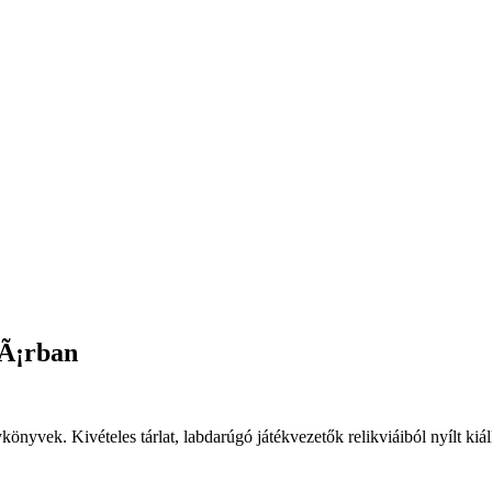
tÃ¡rban
könyvek. Kivételes tárlat, labdarúgó játékvezetők relikviáiból nyílt kiál