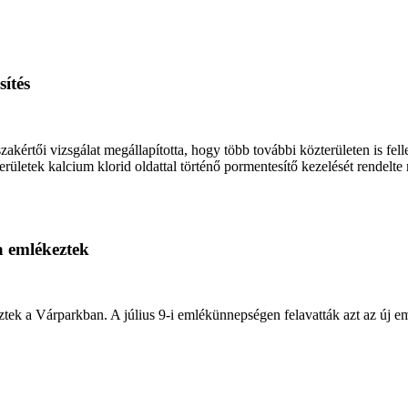
ítés
értői vizsgálat megállapította, hogy több további közterületen is fell
ületek kalcium klorid oldattal történő pormentesítő kezelését rendelte
a emlékeztek
ztek a Várparkban. A július 9-i emlékünnepségen felavatták azt az új e