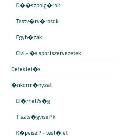
D��szpolg�rok
Testv�rv�rosok
Egyh�zak
Civil- �s sportszervezetek
Befektet�s
�nkorm�nyzat
El�rhet?s�g
Tiszts�gvisel?k
K�pvisel? - test�let