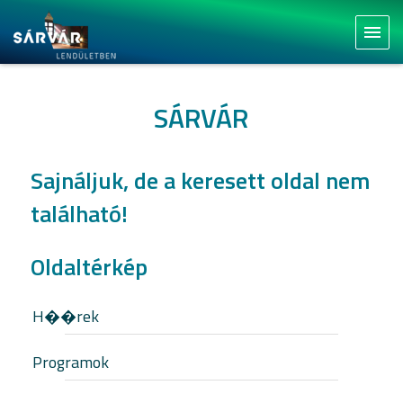
menu
SÁRVÁR
Sajnáljuk, de a keresett oldal nem
található!
Oldaltérkép
H��rek
Programok