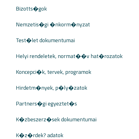
Bizotts�gok
Nemzetis�gi �nkorm�nyzat
Test�let dokumentumai
Helyi rendeletek, normat��v hat�rozatok
Koncepci�k, tervek, programok
Hirdetm�nyek, p�ly�zatok
Partners�gi egyeztet�s
K�zbeszerz�sek dokumentumai
K�z�rdek? adatok