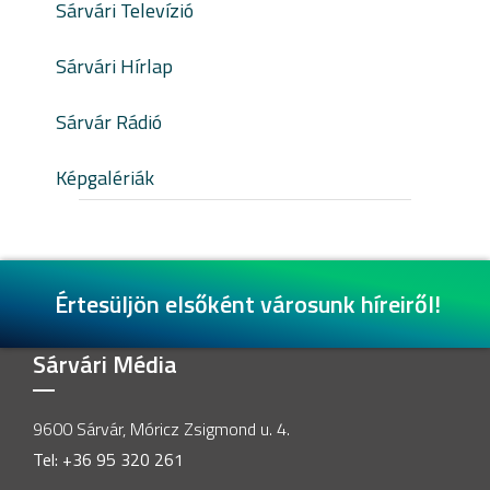
Sárvári Televízió
Sárvári Hírlap
Sárvár Rádió
Képgalériák
Értesüljön elsőként városunk híreiről!
Sárvári Média
9600 Sárvár, Móricz Zsigmond u. 4.
Tel: +36 95 320 261