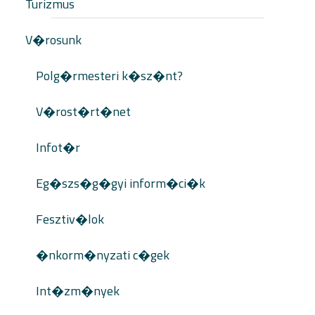
Turizmus
V�rosunk
Polg�rmesteri k�sz�nt?
V�rost�rt�net
Infot�r
Eg�szs�g�gyi inform�ci�k
Fesztiv�lok
�nkorm�nyzati c�gek
Int�zm�nyek