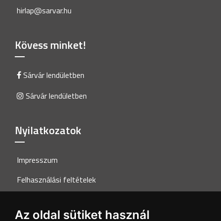
hirlap@sarvar.hu
Kövess minket!
Sárvár lendületben
Sárvár lendületben
Nyilatkozatok
Impresszum
Felhasználási feltételek
Adatkezelési tájékoztató
Az oldal sütiket használ
Akadálymentesítési nyilatkozat