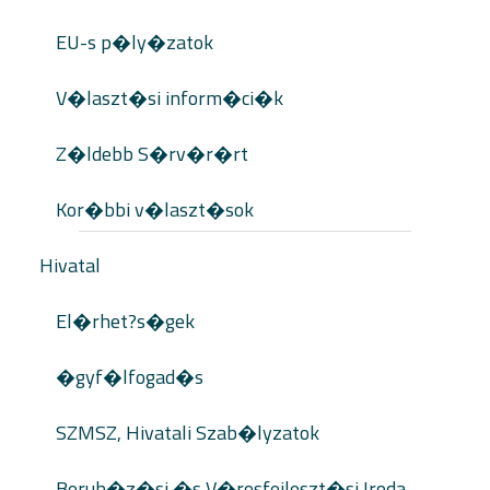
EU-s p�ly�zatok
V�laszt�si inform�ci�k
Z�ldebb S�rv�r�rt
Kor�bbi v�laszt�sok
Hivatal
El�rhet?s�gek
�gyf�lfogad�s
SZMSZ, Hivatali Szab�lyzatok
Beruh�z�si �s V�rosfejleszt�si Iroda