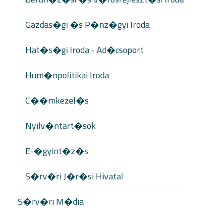
Gazdas�gi �s P�nz�gyi Iroda
Hat�s�gi Iroda - Ad�csoport
Hum�npolitikai Iroda
C��mkezel�s
Nyilv�ntart�sok
E-�gyint�z�s
S�rv�ri J�r�si Hivatal
S�rv�ri M�dia