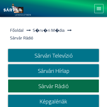
menu
Főoldal
S�rv�ri M�dia
Sárvár Rádió
Sárvári Televízió
Sárvári Hírlap
Sárvár Rádió
Képgalériák