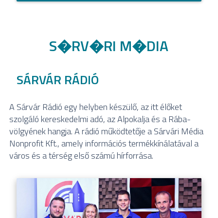
S�RV�RI M�DIA
SÁRVÁR RÁDIÓ
A Sárvár Rádió egy helyben készülő, az itt élőket
szolgáló kereskedelmi adó, az Alpokalja és a Rába-
völgyének hangja. A rádió működtetője a Sárvári Média
Nonprofit Kft., amely információs termékkínálatával a
város és a térség első számú hírforrása.