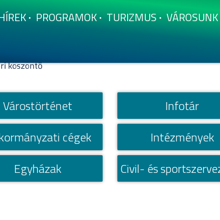
HÍ­REK
PROGRAMOK
TURIZMUS
VÁROSUNK
ri köszöntő
Várostörténet
Infotár
kormányzati cégek
Intézmények
Egyházak
Civil- és sportszerv