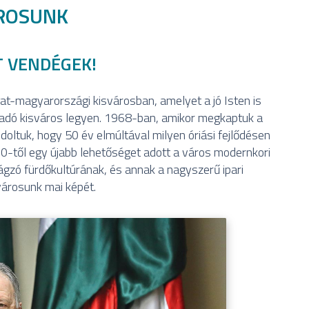
ROSUNK
T VENDÉGEK!
-magyarországi kisvárosban, amelyet a jó Isten is
adó kisváros legyen. 1968-ban, amikor megkaptuk a
ltuk, hogy 50 év elmúltával milyen óriási fejlődésen
90-től egy újabb lehetőséget adott a város modernkori
irágzó fürdőkultúrának, és annak a nagyszerű ipari
árosunk mai képét.