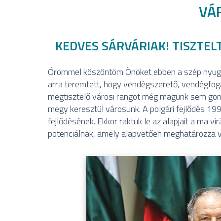
VÁ
KEDVES SÁRVÁRIAK! TISZTEL
Örömmel köszöntöm Önöket ebben a szép nyugat
arra teremtett, hogy vendégszerető, vendégfog
megtisztelő városi rangot még magunk sem gondo
megy keresztül városunk. A polgári fejlődés 19
fejlődésének. Ekkor raktuk le az alapjait a ma v
potenciálnak, amely alapvetően meghatározza v