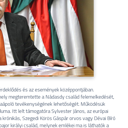
z érdeklődés és az események középpontjában.
amely megteremtette a Nádasdy család felemelkedését,
túraápoló tevékenységének lehetőségét. Működésük
ma. Itt lelt támogatóra Sylvester János, az európai
 a krónikás, Szegedi Körös Gáspár orvos vagy Dévai Bíró
 bajor királyi család, melynek emlékei ma is láthatók a