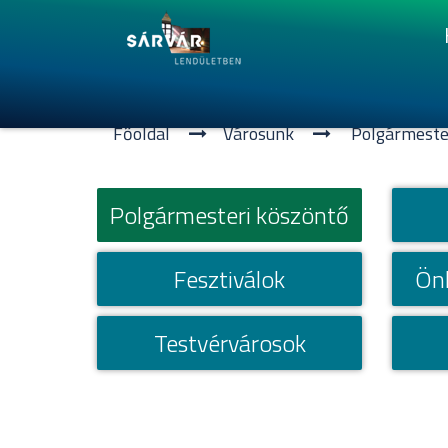
Főoldal
Városunk
Polgármeste
Polgármesteri köszöntő
Fesztiválok
Ön
Testvérvárosok