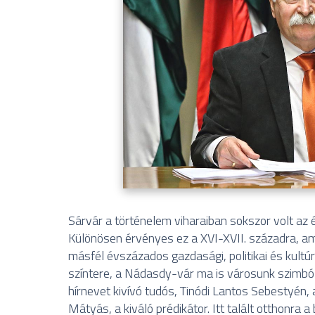
Sárvár a történelem viharaiban sokszor volt a
Különösen érvényes ez a XVI-XVII. századra, 
másfél évszázados gazdasági, politikai és kul
színtere, a Nádasdy-vár ma is városunk szimbólu
hírnevet kivívó tudós, Tinódi Lantos Sebestyén,
Mátyás, a kiváló prédikátor. Itt talált otthonra a