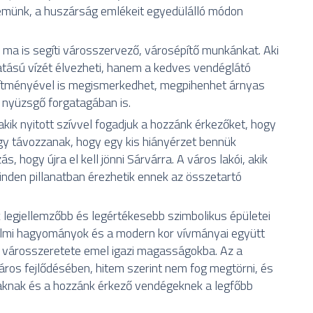
münk, a huszárság emlékeit egyedülálló módon
 ma is segíti városszervező, városépítő munkánkat. Aki
atású vízét élvezheti, hanem a kedves vendéglátó
sítményével is megismerkedhet, megpihenhet árnyas
s nyüzsgő forgatagában is.
ik nyitott szívvel fogadjuk a hozzánk érkezőket, hogy
gy távozzanak, hogy egy kis hiányérzet bennük
 hogy újra el kell jönni Sárvárra. A város lakói, akik
minden pillanatban érezhetik ennek az összetartó
legjellemzőbb és legértékesebb szimbolikus épületei
elmi hagyományok és a modern kor vívmányai együtt
ak városszeretete emel igazi magasságokba. Az a
város fejlődésében, hitem szerint nem fog megtörni, és
iaknak és a hozzánk érkező vendégeknek a legfőbb