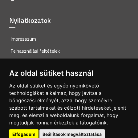
Nyilatkozatok
Impresszum
Felhasználási feltételek
Adatkezelési tájékoztató
Az oldal sütiket használ
Akadálymentesítési nyilatkozat
Az oldal sütiket és egyéb nyomkövető
technológiákat alkalmaz, hogy javítsa a
Szolgáltatások
böngészési élményét, azzal hogy személyre
szabott tartalmakat és célzott hirdetéseket jelenít
Médiaajánlat
meg, és elemzi a weboldalunk forgalmát, hogy
megtudjuk honnan érkeztek a látogatóink.
Elfogadom
Beállítások megváltoztatása