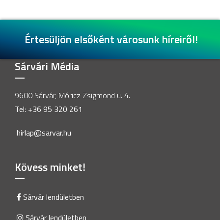
Értesüljön elsőként városunk híreiről!
Sárvári Média
9600 Sárvár, Móricz Zsigmond u. 4.
Tel: +36 95 320 261
hirlap@sarvar.hu
Kövess minket!
Sárvár lendületben
Sárvár lendületben