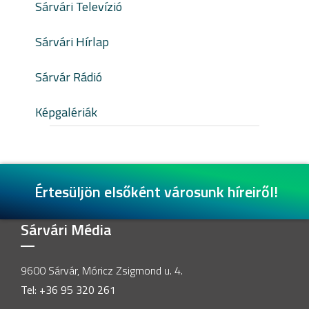
Sárvári Televízió
Sárvári Hírlap
Sárvár Rádió
Képgalériák
Értesüljön elsőként városunk híreiről!
Sárvári Média
9600 Sárvár, Móricz Zsigmond u. 4.
Tel: +36 95 320 261