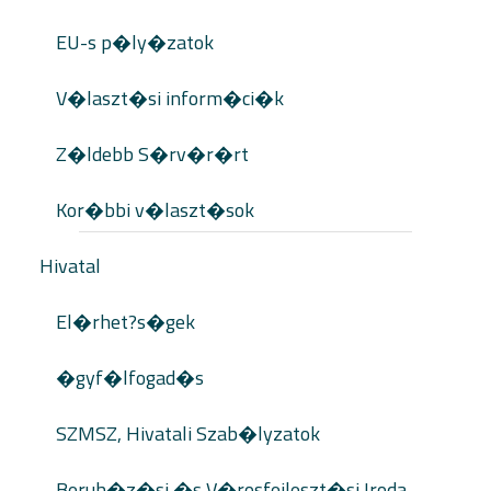
EU-s p�ly�zatok
V�laszt�si inform�ci�k
Z�ldebb S�rv�r�rt
Kor�bbi v�laszt�sok
Hivatal
El�rhet?s�gek
�gyf�lfogad�s
SZMSZ, Hivatali Szab�lyzatok
Beruh�z�si �s V�rosfejleszt�si Iroda