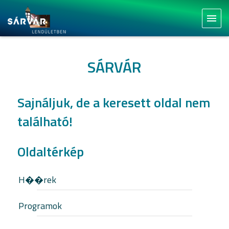
menu
SÁRVÁR
Sajnáljuk, de a keresett oldal nem
található!
Oldaltérkép
H��rek
Programok