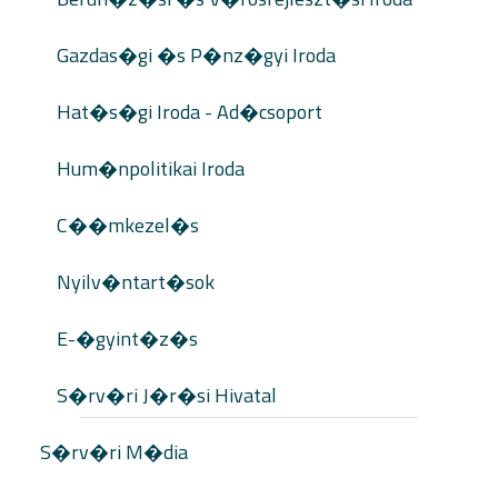
Gazdas�gi �s P�nz�gyi Iroda
Hat�s�gi Iroda - Ad�csoport
Hum�npolitikai Iroda
C��mkezel�s
Nyilv�ntart�sok
E-�gyint�z�s
S�rv�ri J�r�si Hivatal
S�rv�ri M�dia