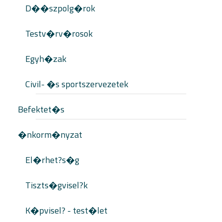
D��szpolg�rok
Testv�rv�rosok
Egyh�zak
Civil- �s sportszervezetek
Befektet�s
�nkorm�nyzat
El�rhet?s�g
Tiszts�gvisel?k
K�pvisel? - test�let