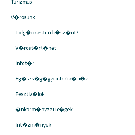
Turizmus
V�rosunk
Polg�rmesteri k�sz�nt?
V�rost�rt�net
Infot�r
Eg�szs�g�gyi inform�ci�k
Fesztiv�lok
�nkorm�nyzati c�gek
Int�zm�nyek