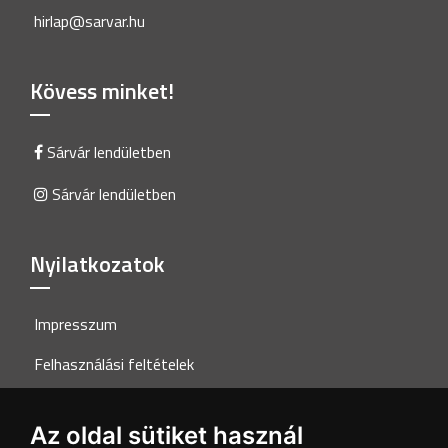
hirlap@sarvar.hu
Kövess minket!
Sárvár lendületben
Sárvár lendületben
Nyilatkozatok
Impresszum
Felhasználási feltételek
Adatkezelési tájékoztató
Az oldal sütiket használ
Akadálymentesítési nyilatkozat