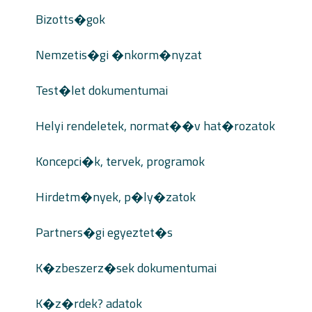
Bizotts�gok
Nemzetis�gi �nkorm�nyzat
Test�let dokumentumai
Helyi rendeletek, normat��v hat�rozatok
Koncepci�k, tervek, programok
Hirdetm�nyek, p�ly�zatok
Partners�gi egyeztet�s
K�zbeszerz�sek dokumentumai
K�z�rdek? adatok