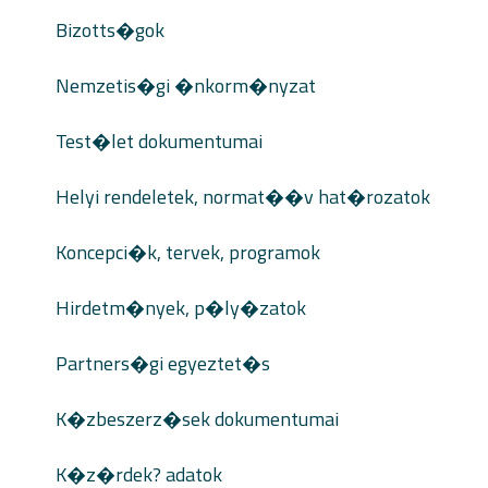
Bizotts�gok
Nemzetis�gi �nkorm�nyzat
Test�let dokumentumai
Helyi rendeletek, normat��v hat�rozatok
Koncepci�k, tervek, programok
Hirdetm�nyek, p�ly�zatok
Partners�gi egyeztet�s
K�zbeszerz�sek dokumentumai
K�z�rdek? adatok