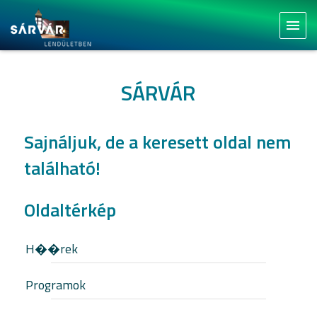
menu
SÁRVÁR
Sajnáljuk, de a keresett oldal nem
található!
Oldaltérkép
H��rek
Programok