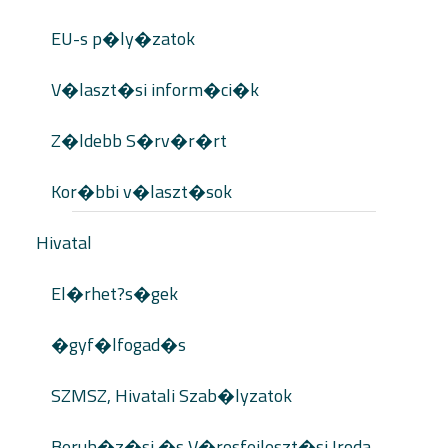
EU-s p�ly�zatok
V�laszt�si inform�ci�k
Z�ldebb S�rv�r�rt
Kor�bbi v�laszt�sok
Hivatal
El�rhet?s�gek
�gyf�lfogad�s
SZMSZ, Hivatali Szab�lyzatok
Beruh�z�si �s V�rosfejleszt�si Iroda