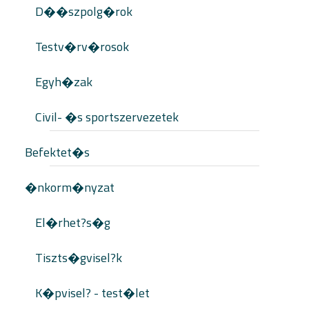
D��szpolg�rok
Testv�rv�rosok
Egyh�zak
Civil- �s sportszervezetek
Befektet�s
�nkorm�nyzat
El�rhet?s�g
Tiszts�gvisel?k
K�pvisel? - test�let