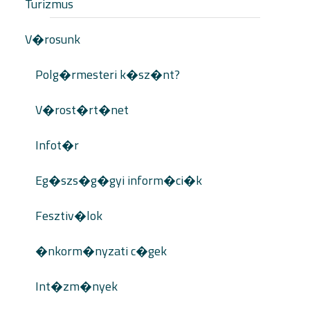
Turizmus
V�rosunk
Polg�rmesteri k�sz�nt?
V�rost�rt�net
Infot�r
Eg�szs�g�gyi inform�ci�k
Fesztiv�lok
�nkorm�nyzati c�gek
Int�zm�nyek