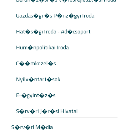
Gazdas�gi �s P�nz�gyi Iroda
Hat�s�gi Iroda - Ad�csoport
Hum�npolitikai Iroda
C��mkezel�s
Nyilv�ntart�sok
E-�gyint�z�s
S�rv�ri J�r�si Hivatal
S�rv�ri M�dia