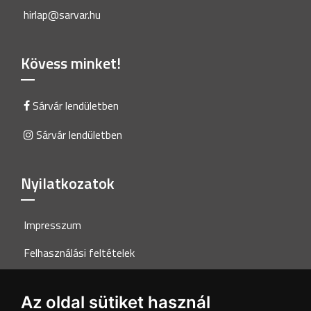
hirlap@sarvar.hu
Kövess minket!
Sárvár lendületben
Sárvár lendületben
Nyilatkozatok
Impresszum
Felhasználási feltételek
Adatkezelési tájékoztató
Az oldal sütiket használ
Akadálymentesítési nyilatkozat