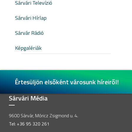
Sárvári Televízió
Sárvári Hírlap
Sárvár Rádió
Képgalériák
Értesüljön elsőként városunk híreiről!
Sárvári Média
9600 Sárvár, Móricz Zsigmond u. 4.
Tel: +36 95 320 261