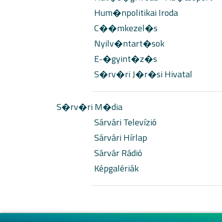
Hum�npolitikai Iroda
C��mkezel�s
Nyilv�ntart�sok
E-�gyint�z�s
S�rv�ri J�r�si Hivatal
S�rv�ri M�dia
Sárvári Televízió
Sárvári Hírlap
Sárvár Rádió
Képgalériák