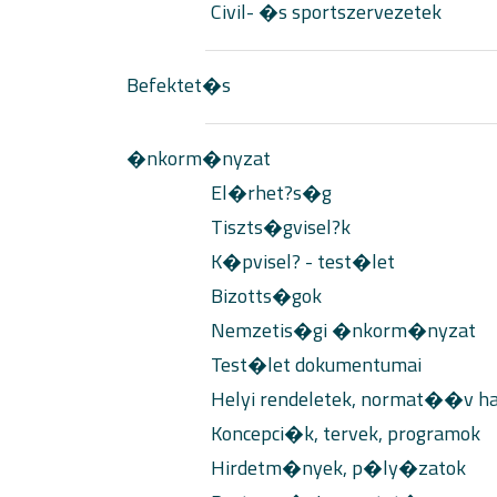
Civil- �s sportszervezetek
Befektet�s
�nkorm�nyzat
El�rhet?s�g
Tiszts�gvisel?k
K�pvisel? - test�let
Bizotts�gok
Nemzetis�gi �nkorm�nyzat
Test�let dokumentumai
Helyi rendeletek, normat��v h
Koncepci�k, tervek, programok
Hirdetm�nyek, p�ly�zatok