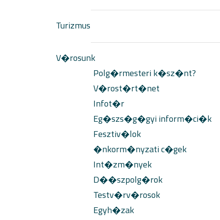
Turizmus
V�rosunk
Polg�rmesteri k�sz�nt?
V�rost�rt�net
Infot�r
Eg�szs�g�gyi inform�ci�k
Fesztiv�lok
�nkorm�nyzati c�gek
Int�zm�nyek
D��szpolg�rok
Testv�rv�rosok
Egyh�zak