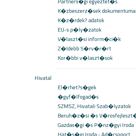
Partners�gi egyeztet�s
K�zbeszerz�sek dokumentuma
K�z�rdek? adatok
EU-s p�ly�zatok
V�laszt�si inform�ci�k
Z�ldebb S�rv�r�rt
Kor�bbi v�laszt�sok
Hivatal
El�rhet?s�gek
�gyf�lfogad�s
SZMSZ, Hivatali Szab�lyzatok
Beruh�z�si �s V�rosfejleszt�s
Gazdas�gi �s P�nz�gyi Iroda
Hat�s�gi Iroda - Ad�csoport