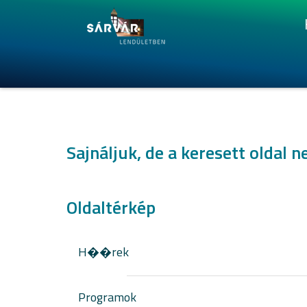
Sajnáljuk, de a keresett oldal n
Oldaltérkép
H��rek
Programok