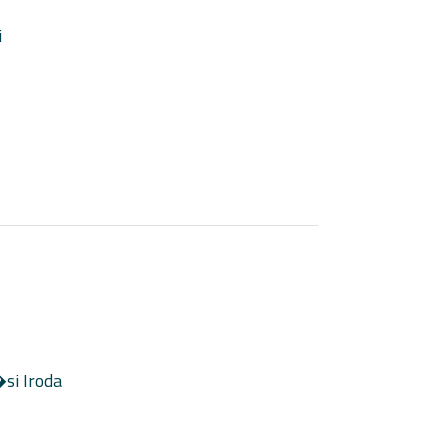
i
i Iroda