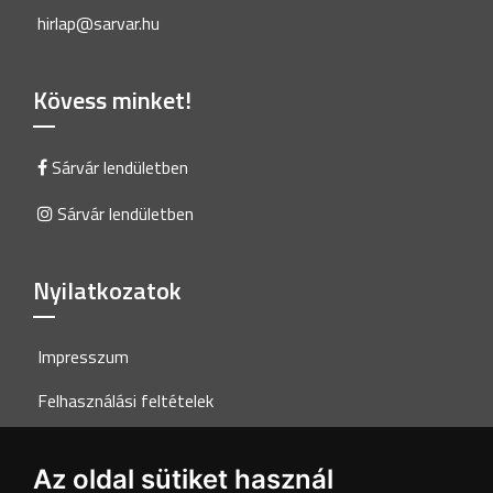
hirlap@sarvar.hu
Kövess minket!
Sárvár lendületben
Sárvár lendületben
Nyilatkozatok
Impresszum
Felhasználási feltételek
Adatkezelési tájékoztató
Az oldal sütiket használ
Akadálymentesítési nyilatkozat