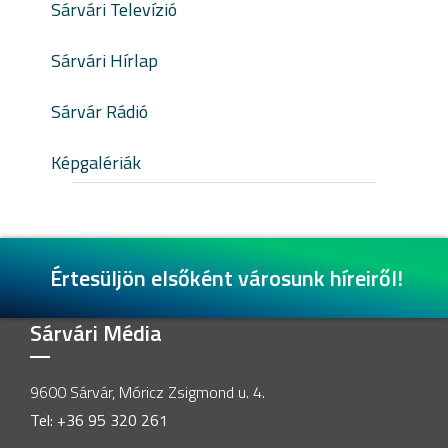
Sárvári Televízió
Sárvári Hírlap
Sárvár Rádió
Képgalériák
Értesüljön elsőként városunk híreiről!
Sárvári Média
9600 Sárvár, Móricz Zsigmond u. 4.
Tel: +36 95 320 261