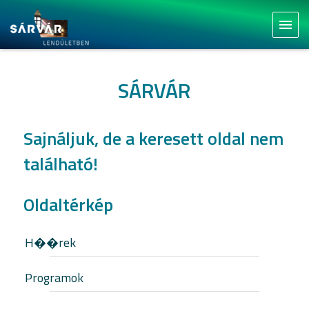
menu
SÁRVÁR
Sajnáljuk, de a keresett oldal nem
található!
Oldaltérkép
H��rek
Programok