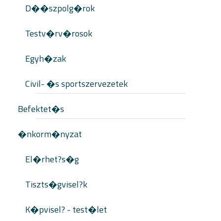
D��szpolg�rok
Testv�rv�rosok
Egyh�zak
Civil- �s sportszervezetek
Befektet�s
�nkorm�nyzat
El�rhet?s�g
Tiszts�gvisel?k
K�pvisel? - test�let