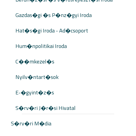
Gazdas�gi �s P�nz�gyi Iroda
Hat�s�gi Iroda - Ad�csoport
Hum�npolitikai Iroda
C��mkezel�s
Nyilv�ntart�sok
E-�gyint�z�s
S�rv�ri J�r�si Hivatal
S�rv�ri M�dia