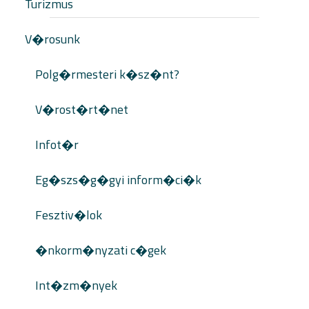
Turizmus
V�rosunk
Polg�rmesteri k�sz�nt?
V�rost�rt�net
Infot�r
Eg�szs�g�gyi inform�ci�k
Fesztiv�lok
�nkorm�nyzati c�gek
Int�zm�nyek