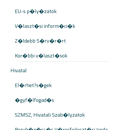
EU-s p�ly�zatok
V�laszt�si inform�ci�k
Z�ldebb S�rv�r�rt
Kor�bbi v�laszt�sok
Hivatal
El�rhet?s�gek
�gyf�lfogad�s
SZMSZ, Hivatali Szab�lyzatok
Beruh�z�si �s V�rosfejleszt�si Iroda