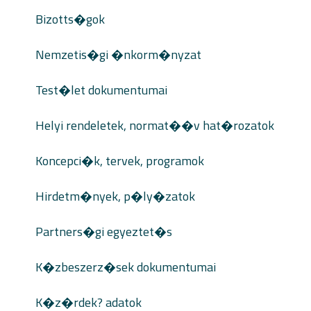
Bizotts�gok
Nemzetis�gi �nkorm�nyzat
Test�let dokumentumai
Helyi rendeletek, normat��v hat�rozatok
Koncepci�k, tervek, programok
Hirdetm�nyek, p�ly�zatok
Partners�gi egyeztet�s
K�zbeszerz�sek dokumentumai
K�z�rdek? adatok