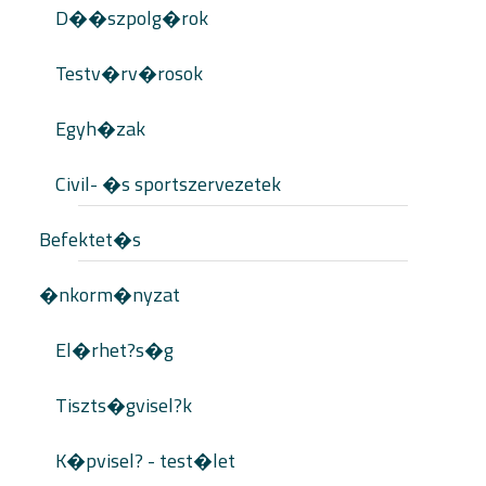
D��szpolg�rok
Testv�rv�rosok
Egyh�zak
Civil- �s sportszervezetek
Befektet�s
�nkorm�nyzat
El�rhet?s�g
Tiszts�gvisel?k
K�pvisel? - test�let