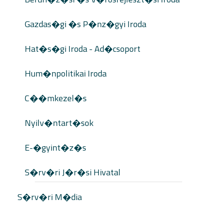
Gazdas�gi �s P�nz�gyi Iroda
Hat�s�gi Iroda - Ad�csoport
Hum�npolitikai Iroda
C��mkezel�s
Nyilv�ntart�sok
E-�gyint�z�s
S�rv�ri J�r�si Hivatal
S�rv�ri M�dia