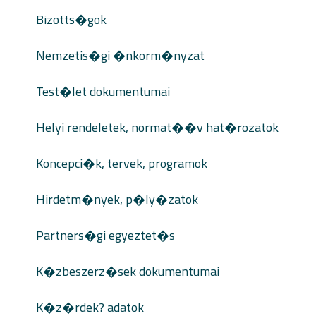
Bizotts�gok
Nemzetis�gi �nkorm�nyzat
Test�let dokumentumai
Helyi rendeletek, normat��v hat�rozatok
Koncepci�k, tervek, programok
Hirdetm�nyek, p�ly�zatok
Partners�gi egyeztet�s
K�zbeszerz�sek dokumentumai
K�z�rdek? adatok