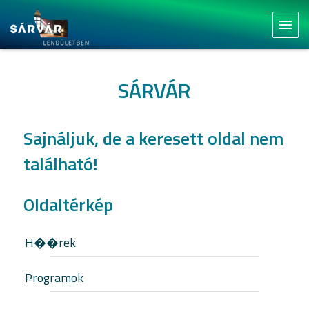
menu
SÁRVÁR
Sajnáljuk, de a keresett oldal nem
található!
Oldaltérkép
H��rek
Programok