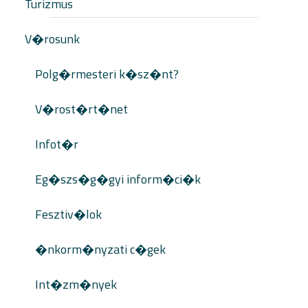
Turizmus
V�rosunk
Polg�rmesteri k�sz�nt?
V�rost�rt�net
Infot�r
Eg�szs�g�gyi inform�ci�k
Fesztiv�lok
�nkorm�nyzati c�gek
Int�zm�nyek