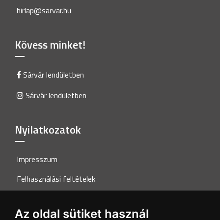
hirlap@sarvar.hu
Kövess minket!
Sárvár lendületben
Sárvár lendületben
Nyilatkozatok
Impresszum
Felhasználási feltételek
Adatkezelési tájékoztató
Az oldal sütiket használ
Akadálymentesítési nyilatkozat