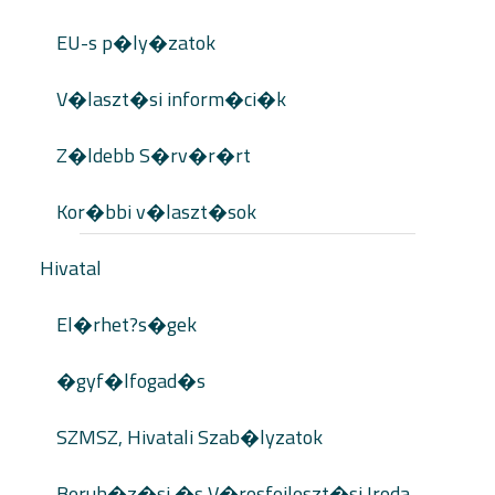
EU-s p�ly�zatok
V�laszt�si inform�ci�k
Z�ldebb S�rv�r�rt
Kor�bbi v�laszt�sok
Hivatal
El�rhet?s�gek
�gyf�lfogad�s
SZMSZ, Hivatali Szab�lyzatok
Beruh�z�si �s V�rosfejleszt�si Iroda