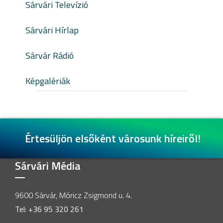
Sárvári Televízió
Sárvári Hírlap
Sárvár Rádió
Képgalériák
Értesüljön elsőként városunk híreiről!
Sárvári Média
9600 Sárvár, Móricz Zsigmond u. 4.
Tel: +36 95 320 261