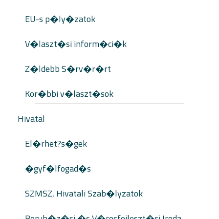
EU-s p�ly�zatok
V�laszt�si inform�ci�k
Z�ldebb S�rv�r�rt
Kor�bbi v�laszt�sok
Hivatal
El�rhet?s�gek
�gyf�lfogad�s
SZMSZ, Hivatali Szab�lyzatok
Beruh�z�si �s V�rosfejleszt�si Iroda