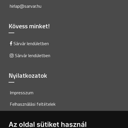
hirlap@sarvar.hu
Kövess minket!
Sárvár lendületben
Sárvár lendületben
Nyilatkozatok
Impresszum
Felhasználási feltételek
Adatkezelési tájékoztató
Az oldal sütiket használ
Akadálymentesítési nyilatkozat