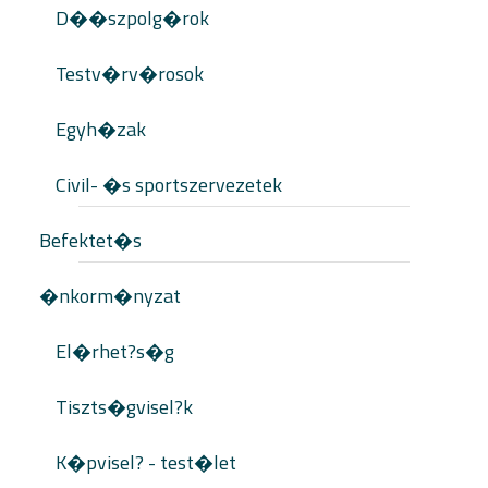
D��szpolg�rok
Testv�rv�rosok
Egyh�zak
Civil- �s sportszervezetek
Befektet�s
�nkorm�nyzat
El�rhet?s�g
Tiszts�gvisel?k
K�pvisel? - test�let