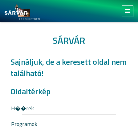
menu
SÁRVÁR
Sajnáljuk, de a keresett oldal nem
található!
Oldaltérkép
H��rek
Programok