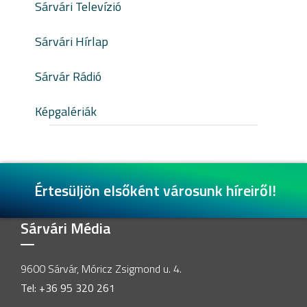
Sárvári Televízió
Sárvári Hírlap
Sárvár Rádió
Képgalériák
Értesüljön elsőként városunk híreiről!
Sárvári Média
9600 Sárvár, Móricz Zsigmond u. 4.
Tel: +36 95 320 261