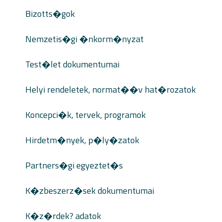
Bizotts�gok
Nemzetis�gi �nkorm�nyzat
Test�let dokumentumai
Helyi rendeletek, normat��v hat�rozatok
Koncepci�k, tervek, programok
Hirdetm�nyek, p�ly�zatok
Partners�gi egyeztet�s
K�zbeszerz�sek dokumentumai
K�z�rdek? adatok