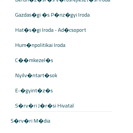
Gazdas�gi �s P�nz�gyi Iroda
Hat�s�gi Iroda - Ad�csoport
Hum�npolitikai Iroda
C��mkezel�s
Nyilv�ntart�sok
E-�gyint�z�s
S�rv�ri J�r�si Hivatal
S�rv�ri M�dia