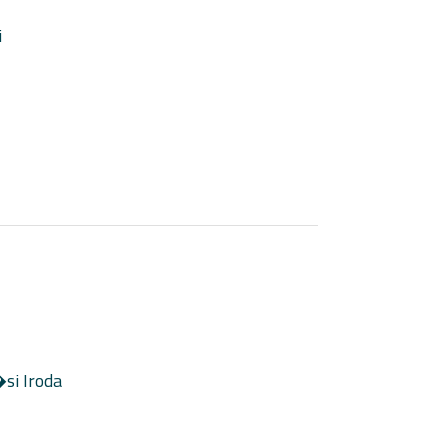
i
i Iroda