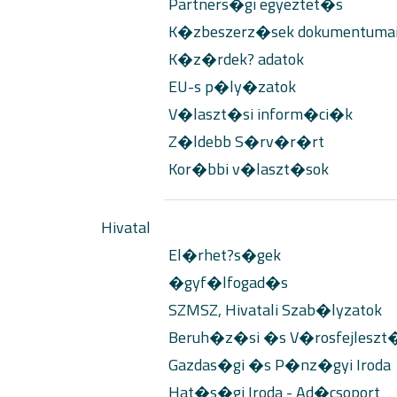
Partners�gi egyeztet�s
K�zbeszerz�sek dokumentuma
K�z�rdek? adatok
EU-s p�ly�zatok
V�laszt�si inform�ci�k
Z�ldebb S�rv�r�rt
Kor�bbi v�laszt�sok
Hivatal
El�rhet?s�gek
�gyf�lfogad�s
SZMSZ, Hivatali Szab�lyzatok
Beruh�z�si �s V�rosfejleszt�s
Gazdas�gi �s P�nz�gyi Iroda
Hat�s�gi Iroda - Ad�csoport