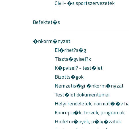
Civil- �s sportszervezetek
Befektet�s
�nkorm�nyzat
El�rhet?s�g
Tiszts�gvisel?k
K�pvisel? - test�let
Bizotts�gok
Nemzetis�gi �nkorm�nyzat
Test�let dokumentumai
Helyi rendeletek, normat��v h
Koncepci�k, tervek, programok
Hirdetm�nyek, p�ly�zatok