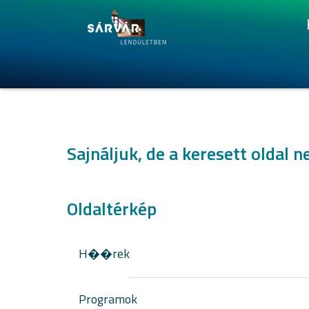
Sajnáljuk, de a keresett oldal n
Oldaltérkép
H��rek
Programok