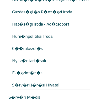
Gazdas�gi �s P�nz�gyi Iroda
Hat�s�gi Iroda - Ad�csoport
Hum�npolitikai Iroda
C��mkezel�s
Nyilv�ntart�sok
E-�gyint�z�s
S�rv�ri J�r�si Hivatal
S�rv�ri M�dia