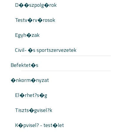
D��szpolg�rok
Testv�rv�rosok
Egyh�zak
Civil- �s sportszervezetek
Befektet�s
�nkorm�nyzat
El�rhet?s�g
Tiszts�gvisel?k
K�pvisel? - test�let