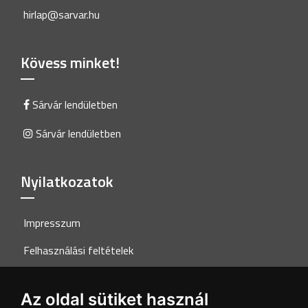
hirlap@sarvar.hu
Kövess minket!
Sárvár lendületben
Sárvár lendületben
Nyilatkozatok
Impresszum
Felhasználási feltételek
Adatkezelési tájékoztató
Az oldal sütiket használ
Akadálymentesítési nyilatkozat