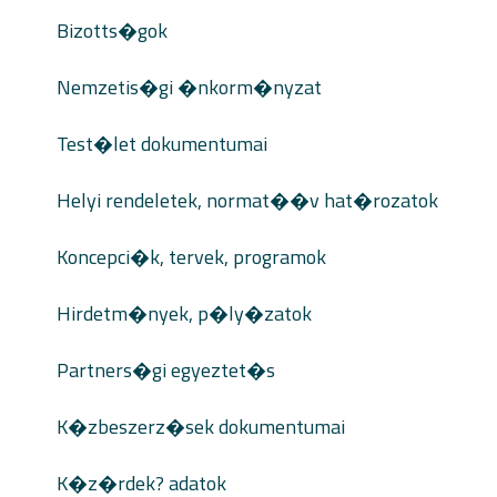
Bizotts�gok
Nemzetis�gi �nkorm�nyzat
Test�let dokumentumai
Helyi rendeletek, normat��v hat�rozatok
Koncepci�k, tervek, programok
Hirdetm�nyek, p�ly�zatok
Partners�gi egyeztet�s
K�zbeszerz�sek dokumentumai
K�z�rdek? adatok