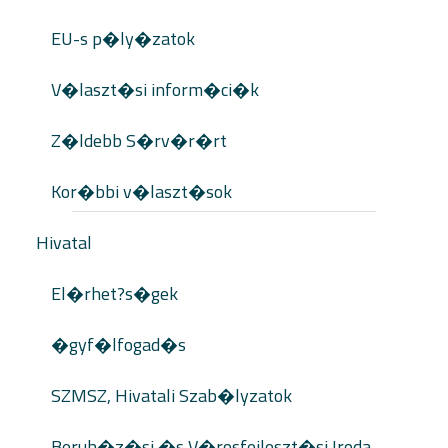
EU-s p�ly�zatok
V�laszt�si inform�ci�k
Z�ldebb S�rv�r�rt
Kor�bbi v�laszt�sok
Hivatal
El�rhet?s�gek
�gyf�lfogad�s
SZMSZ, Hivatali Szab�lyzatok
Beruh�z�si �s V�rosfejleszt�si Iroda