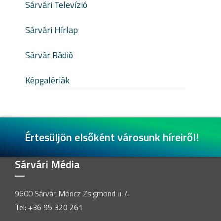
Sárvári Televízió
Sárvári Hírlap
Sárvár Rádió
Képgalériák
Értesüljön elsőként városunk híreiről!
Sárvári Média
9600 Sárvár, Móricz Zsigmond u. 4.
Tel: +36 95 320 261