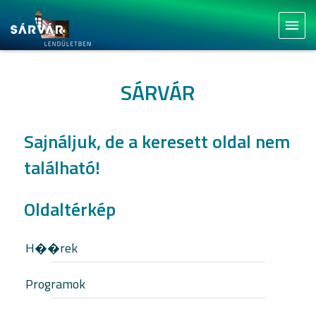
menu
SÁRVÁR
Sajnáljuk, de a keresett oldal nem
található!
Oldaltérkép
H��rek
Programok