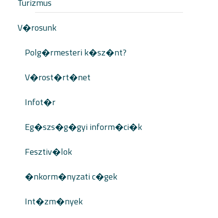
Turizmus
V�rosunk
Polg�rmesteri k�sz�nt?
V�rost�rt�net
Infot�r
Eg�szs�g�gyi inform�ci�k
Fesztiv�lok
�nkorm�nyzati c�gek
Int�zm�nyek