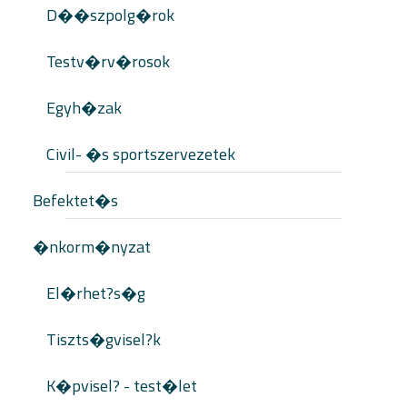
D��szpolg�rok
Testv�rv�rosok
Egyh�zak
Civil- �s sportszervezetek
Befektet�s
�nkorm�nyzat
El�rhet?s�g
Tiszts�gvisel?k
K�pvisel? - test�let