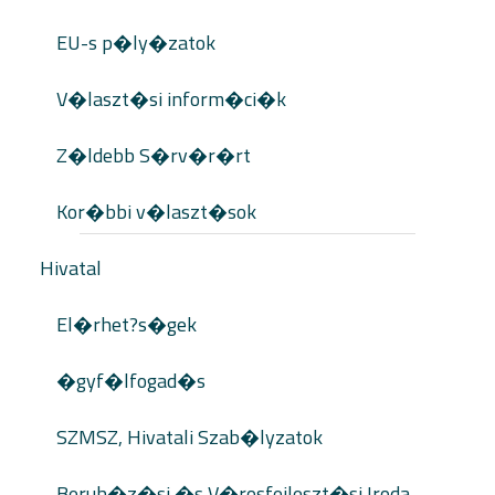
EU-s p�ly�zatok
V�laszt�si inform�ci�k
Z�ldebb S�rv�r�rt
Kor�bbi v�laszt�sok
Hivatal
El�rhet?s�gek
�gyf�lfogad�s
SZMSZ, Hivatali Szab�lyzatok
Beruh�z�si �s V�rosfejleszt�si Iroda