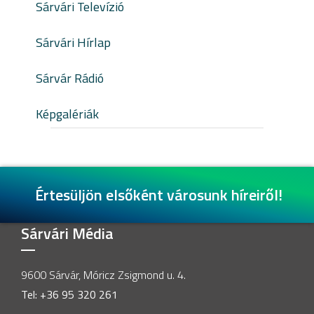
Sárvári Televízió
Sárvári Hírlap
Sárvár Rádió
Képgalériák
Értesüljön elsőként városunk híreiről!
Sárvári Média
9600 Sárvár, Móricz Zsigmond u. 4.
Tel: +36 95 320 261