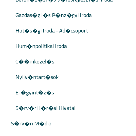
Gazdas�gi �s P�nz�gyi Iroda
Hat�s�gi Iroda - Ad�csoport
Hum�npolitikai Iroda
C��mkezel�s
Nyilv�ntart�sok
E-�gyint�z�s
S�rv�ri J�r�si Hivatal
S�rv�ri M�dia