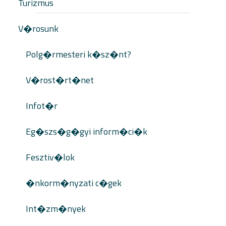
Turizmus
V�rosunk
Polg�rmesteri k�sz�nt?
V�rost�rt�net
Infot�r
Eg�szs�g�gyi inform�ci�k
Fesztiv�lok
�nkorm�nyzati c�gek
Int�zm�nyek