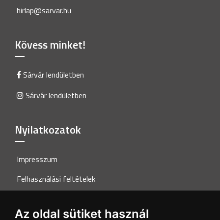
hirlap@sarvar.hu
Kövess minket!
Sárvár lendületben
Sárvár lendületben
Nyilatkozatok
Impresszum
Felhasználási feltételek
Adatkezelési tájékoztató
Az oldal sütiket használ
Akadálymentesítési nyilatkozat