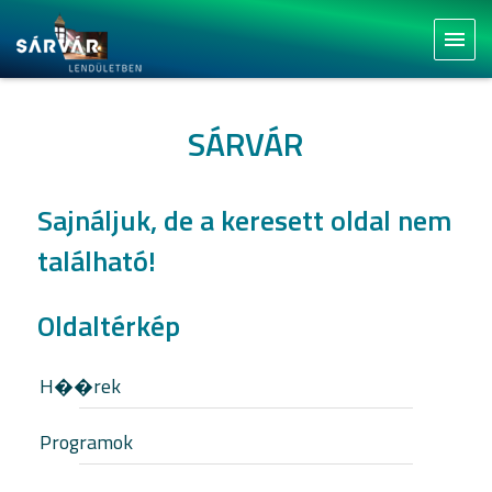
menu
SÁRVÁR
Sajnáljuk, de a keresett oldal nem
található!
Oldaltérkép
H��rek
Programok