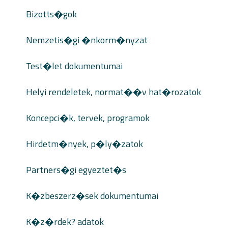
Bizotts�gok
Nemzetis�gi �nkorm�nyzat
Test�let dokumentumai
Helyi rendeletek, normat��v hat�rozatok
Koncepci�k, tervek, programok
Hirdetm�nyek, p�ly�zatok
Partners�gi egyeztet�s
K�zbeszerz�sek dokumentumai
K�z�rdek? adatok