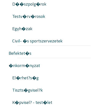
D��szpolg�rok
Testv�rv�rosok
Egyh�zak
Civil- �s sportszervezetek
Befektet�s
�nkorm�nyzat
El�rhet?s�g
Tiszts�gvisel?k
K�pvisel? - test�let