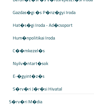
Gazdas�gi �s P�nz�gyi Iroda
Hat�s�gi Iroda - Ad�csoport
Hum�npolitikai Iroda
C��mkezel�s
Nyilv�ntart�sok
E-�gyint�z�s
S�rv�ri J�r�si Hivatal
S�rv�ri M�dia