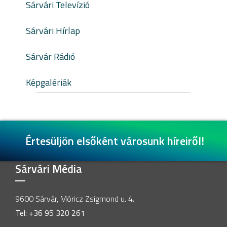
Sárvári Televízió
Sárvári Hírlap
Sárvár Rádió
Képgalériák
Értesüljön elsőként városunk híreiről!
Sárvári Média
9600 Sárvár, Móricz Zsigmond u. 4.
Tel: +36 95 320 261