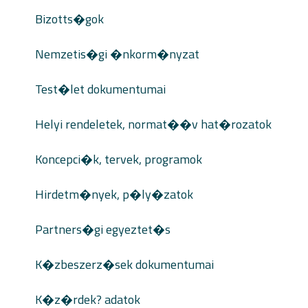
Bizotts�gok
Nemzetis�gi �nkorm�nyzat
Test�let dokumentumai
Helyi rendeletek, normat��v hat�rozatok
Koncepci�k, tervek, programok
Hirdetm�nyek, p�ly�zatok
Partners�gi egyeztet�s
K�zbeszerz�sek dokumentumai
K�z�rdek? adatok