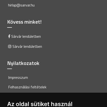
hirlap@sarvar.hu
Kövess minket!
Sárvár lendületben
Sárvár lendületben
Nyilatkozatok
Impresszum
Felhasználási feltételek
Adatkezelési tájékoztató
Az oldal sütiket használ
Akadálymentesítési nyilatkozat