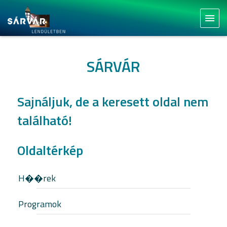
menu
SÁRVÁR
Sajnáljuk, de a keresett oldal nem
található!
Oldaltérkép
H��rek
Programok