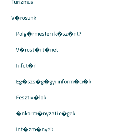
Turizmus
V�rosunk
Polg�rmesteri k�sz�nt?
V�rost�rt�net
Infot�r
Eg�szs�g�gyi inform�ci�k
Fesztiv�lok
�nkorm�nyzati c�gek
Int�zm�nyek