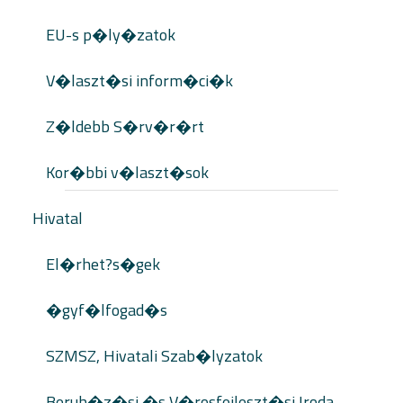
EU-s p�ly�zatok
V�laszt�si inform�ci�k
Z�ldebb S�rv�r�rt
Kor�bbi v�laszt�sok
Hivatal
El�rhet?s�gek
�gyf�lfogad�s
SZMSZ, Hivatali Szab�lyzatok
Beruh�z�si �s V�rosfejleszt�si Iroda