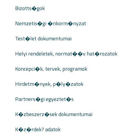
Bizotts�gok
Nemzetis�gi �nkorm�nyzat
Test�let dokumentumai
Helyi rendeletek, normat��v hat�rozatok
Koncepci�k, tervek, programok
Hirdetm�nyek, p�ly�zatok
Partners�gi egyeztet�s
K�zbeszerz�sek dokumentumai
K�z�rdek? adatok