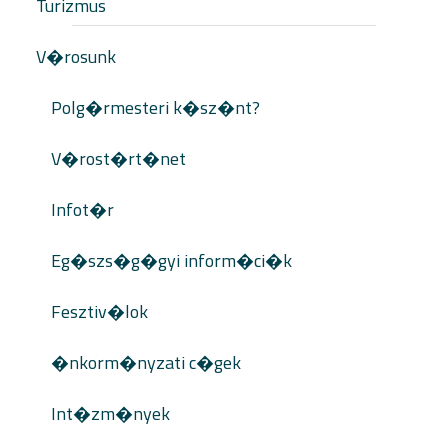
Turizmus
V�rosunk
Polg�rmesteri k�sz�nt?
V�rost�rt�net
Infot�r
Eg�szs�g�gyi inform�ci�k
Fesztiv�lok
�nkorm�nyzati c�gek
Int�zm�nyek