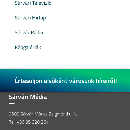
Sárvári Televízió
Sárvári Hírlap
Sárvár Rádió
Képgalériák
Értesüljön elsőként városunk híreiről!
Sárvári Média
9600 Sárvár, Móricz Zsigmond u. 4.
Tel: +36 95 320 261