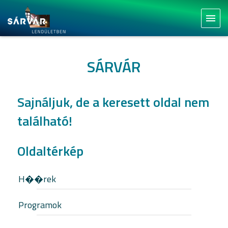
menu
SÁRVÁR
Sajnáljuk, de a keresett oldal nem
található!
Oldaltérkép
H��rek
Programok