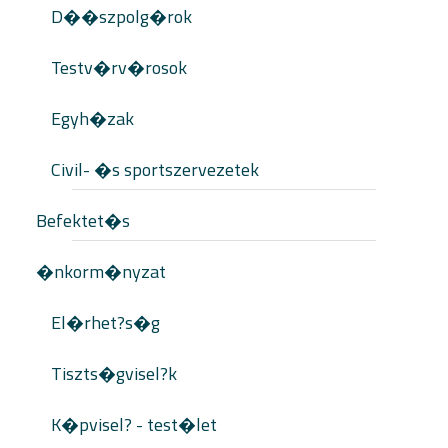
D��szpolg�rok
Testv�rv�rosok
Egyh�zak
Civil- �s sportszervezetek
Befektet�s
�nkorm�nyzat
El�rhet?s�g
Tiszts�gvisel?k
K�pvisel? - test�let