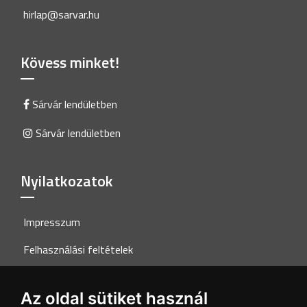
hirlap@sarvar.hu
Kövess minket!
Sárvár lendületben
Sárvár lendületben
Nyilatkozatok
Impresszum
Felhasználási feltételek
Adatkezelési tájékoztató
Az oldal sütiket használ
Akadálymentesítési nyilatkozat