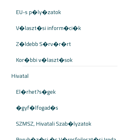
EU-s p�ly�zatok
V�laszt�si inform�ci�k
Z�ldebb S�rv�r�rt
Kor�bbi v�laszt�sok
Hivatal
El�rhet?s�gek
�gyf�lfogad�s
SZMSZ, Hivatali Szab�lyzatok
Beruh�z�si �s V�rosfejleszt�si Iroda