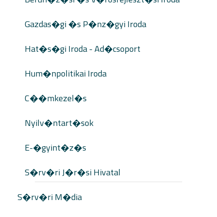
Gazdas�gi �s P�nz�gyi Iroda
Hat�s�gi Iroda - Ad�csoport
Hum�npolitikai Iroda
C��mkezel�s
Nyilv�ntart�sok
E-�gyint�z�s
S�rv�ri J�r�si Hivatal
S�rv�ri M�dia