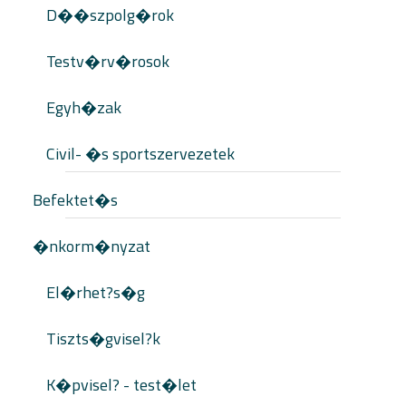
D��szpolg�rok
Testv�rv�rosok
Egyh�zak
Civil- �s sportszervezetek
Befektet�s
�nkorm�nyzat
El�rhet?s�g
Tiszts�gvisel?k
K�pvisel? - test�let