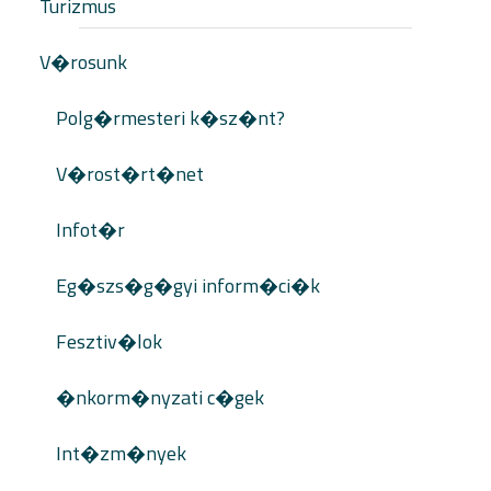
Turizmus
V�rosunk
Polg�rmesteri k�sz�nt?
V�rost�rt�net
Infot�r
Eg�szs�g�gyi inform�ci�k
Fesztiv�lok
�nkorm�nyzati c�gek
Int�zm�nyek