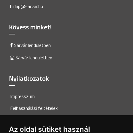
hirlap@sarvar.hu
Kövess minket!
Sárvár lendületben
Sárvár lendületben
Nyilatkozatok
Impresszum
Felhasználási feltételek
Adatkezelési tájékoztató
Az oldal sütiket használ
Akadálymentesítési nyilatkozat