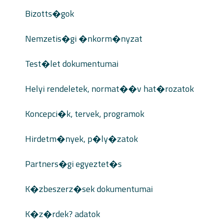
Bizotts�gok
Nemzetis�gi �nkorm�nyzat
Test�let dokumentumai
Helyi rendeletek, normat��v hat�rozatok
Koncepci�k, tervek, programok
Hirdetm�nyek, p�ly�zatok
Partners�gi egyeztet�s
K�zbeszerz�sek dokumentumai
K�z�rdek? adatok