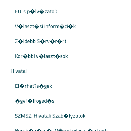
EU-s p�ly�zatok
V�laszt�si inform�ci�k
Z�ldebb S�rv�r�rt
Kor�bbi v�laszt�sok
Hivatal
El�rhet?s�gek
�gyf�lfogad�s
SZMSZ, Hivatali Szab�lyzatok
Beruh�z�si �s V�rosfejleszt�si Iroda