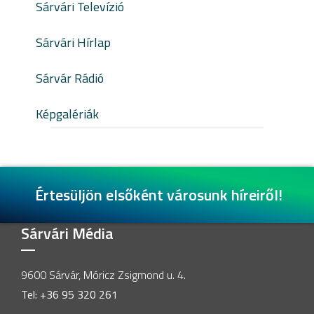
Sárvári Televízió
Sárvári Hírlap
Sárvár Rádió
Képgalériák
Értesüljön elsőként városunk híreiről!
Sárvári Média
9600 Sárvár, Móricz Zsigmond u. 4.
Tel: +36 95 320 261