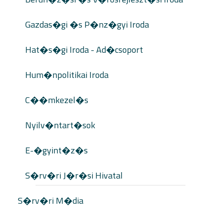
Gazdas�gi �s P�nz�gyi Iroda
Hat�s�gi Iroda - Ad�csoport
Hum�npolitikai Iroda
C��mkezel�s
Nyilv�ntart�sok
E-�gyint�z�s
S�rv�ri J�r�si Hivatal
S�rv�ri M�dia