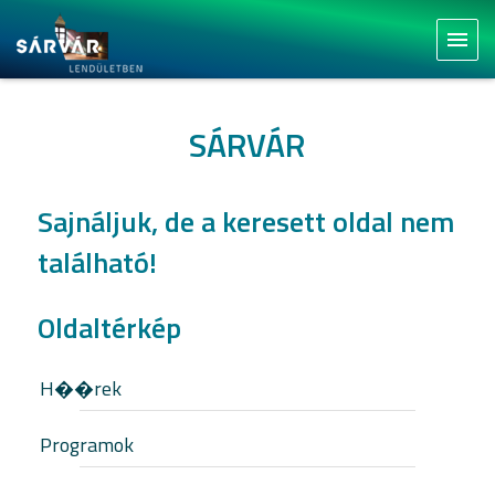
menu
SÁRVÁR
Sajnáljuk, de a keresett oldal nem
található!
Oldaltérkép
H��rek
Programok