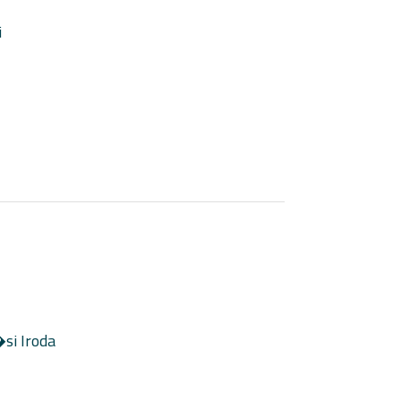
i
i Iroda