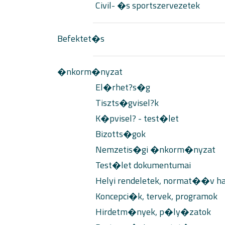
Civil- �s sportszervezetek
Befektet�s
�nkorm�nyzat
El�rhet?s�g
Tiszts�gvisel?k
K�pvisel? - test�let
Bizotts�gok
Nemzetis�gi �nkorm�nyzat
Test�let dokumentumai
Helyi rendeletek, normat��v h
Koncepci�k, tervek, programok
Hirdetm�nyek, p�ly�zatok