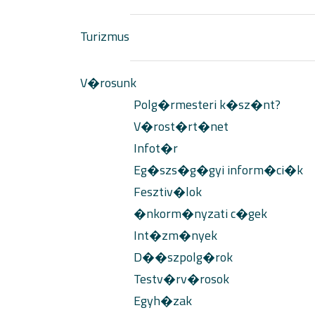
Turizmus
V�rosunk
Polg�rmesteri k�sz�nt?
V�rost�rt�net
Infot�r
Eg�szs�g�gyi inform�ci�k
Fesztiv�lok
�nkorm�nyzati c�gek
Int�zm�nyek
D��szpolg�rok
Testv�rv�rosok
Egyh�zak