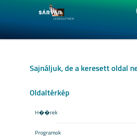
Sajnáljuk, de a keresett oldal n
Oldaltérkép
H��rek
Programok