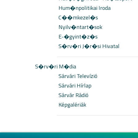
Hum�npolitikai Iroda
C��mkezel�s
Nyilv�ntart�sok
E-�gyint�z�s
S�rv�ri J�r�si Hivatal
S�rv�ri M�dia
Sárvári Televízió
Sárvári Hírlap
Sárvár Rádió
Képgalériák