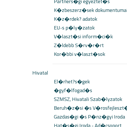
Partners�gi egyeztet�s
K�zbeszerz�sek dokumentuma
K�z�rdek? adatok
EU-s p�ly�zatok
V�laszt�si inform�ci�k
Z�ldebb S�rv�r�rt
Kor�bbi v�laszt�sok
Hivatal
El�rhet?s�gek
�gyf�lfogad�s
SZMSZ, Hivatali Szab�lyzatok
Beruh�z�si �s V�rosfejleszt�s
Gazdas�gi �s P�nz�gyi Iroda
Hat�s�gi Iroda - Ad�csoport