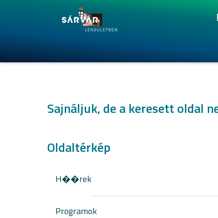
Sajnáljuk, de a keresett oldal n
Oldaltérkép
H��rek
Programok