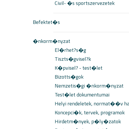
Civil- �s sportszervezetek
Befektet�s
�nkorm�nyzat
El�rhet?s�g
Tiszts�gvisel?k
K�pvisel? - test�let
Bizotts�gok
Nemzetis�gi �nkorm�nyzat
Test�let dokumentumai
Helyi rendeletek, normat��v h
Koncepci�k, tervek, programok
Hirdetm�nyek, p�ly�zatok