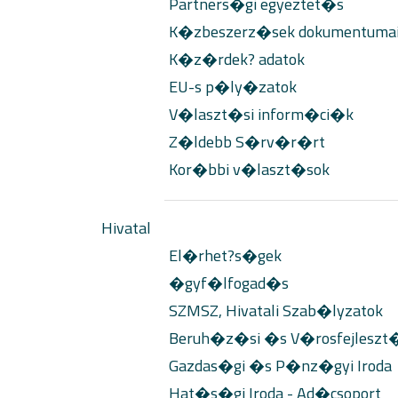
Partners�gi egyeztet�s
K�zbeszerz�sek dokumentuma
K�z�rdek? adatok
EU-s p�ly�zatok
V�laszt�si inform�ci�k
Z�ldebb S�rv�r�rt
Kor�bbi v�laszt�sok
Hivatal
El�rhet?s�gek
�gyf�lfogad�s
SZMSZ, Hivatali Szab�lyzatok
Beruh�z�si �s V�rosfejleszt�s
Gazdas�gi �s P�nz�gyi Iroda
Hat�s�gi Iroda - Ad�csoport