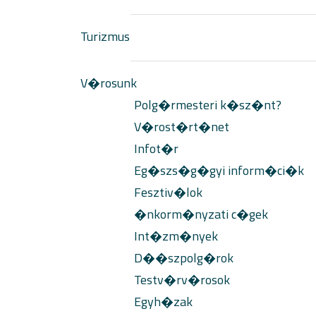
Turizmus
V�rosunk
Polg�rmesteri k�sz�nt?
V�rost�rt�net
Infot�r
Eg�szs�g�gyi inform�ci�k
Fesztiv�lok
�nkorm�nyzati c�gek
Int�zm�nyek
D��szpolg�rok
Testv�rv�rosok
Egyh�zak