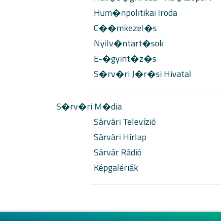
Hum�npolitikai Iroda
C��mkezel�s
Nyilv�ntart�sok
E-�gyint�z�s
S�rv�ri J�r�si Hivatal
S�rv�ri M�dia
Sárvári Televízió
Sárvári Hírlap
Sárvár Rádió
Képgalériák