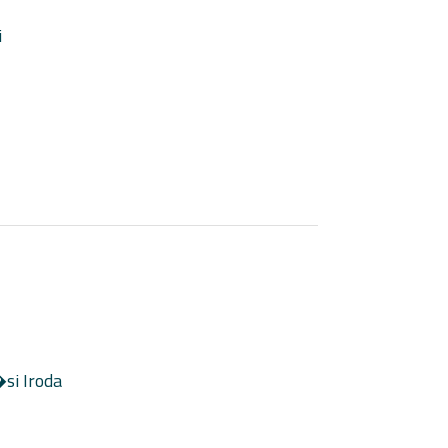
i
i Iroda