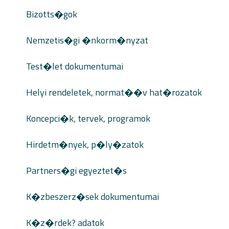
Bizotts�gok
Nemzetis�gi �nkorm�nyzat
Test�let dokumentumai
Helyi rendeletek, normat��v hat�rozatok
Koncepci�k, tervek, programok
Hirdetm�nyek, p�ly�zatok
Partners�gi egyeztet�s
K�zbeszerz�sek dokumentumai
K�z�rdek? adatok