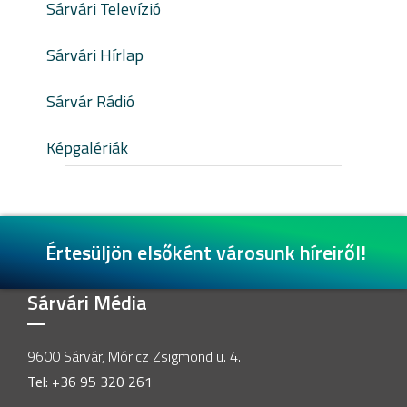
Sárvári Televízió
Sárvári Hírlap
Sárvár Rádió
Képgalériák
Értesüljön elsőként városunk híreiről!
Sárvári Média
9600 Sárvár, Móricz Zsigmond u. 4.
Tel: +36 95 320 261