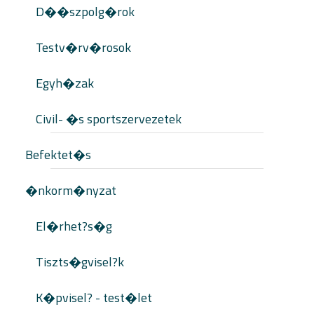
D��szpolg�rok
Testv�rv�rosok
Egyh�zak
Civil- �s sportszervezetek
Befektet�s
�nkorm�nyzat
El�rhet?s�g
Tiszts�gvisel?k
K�pvisel? - test�let