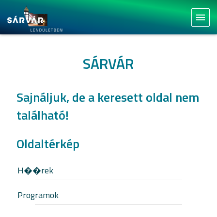
menu
SÁRVÁR
Sajnáljuk, de a keresett oldal nem
található!
Oldaltérkép
H��rek
Programok