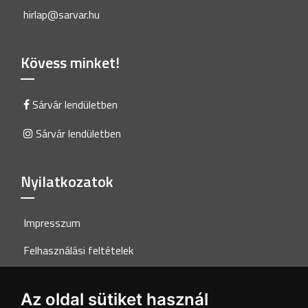
hirlap@sarvar.hu
Kövess minket!
Sárvár lendületben
Sárvár lendületben
Nyilatkozatok
Impresszum
Felhasználási feltételek
Adatkezelési tájékoztató
Az oldal sütiket használ
Akadálymentesítési nyilatkozat