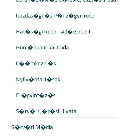
Gazdas�gi �s P�nz�gyi Iroda
Hat�s�gi Iroda - Ad�csoport
Hum�npolitikai Iroda
C��mkezel�s
Nyilv�ntart�sok
E-�gyint�z�s
S�rv�ri J�r�si Hivatal
S�rv�ri M�dia