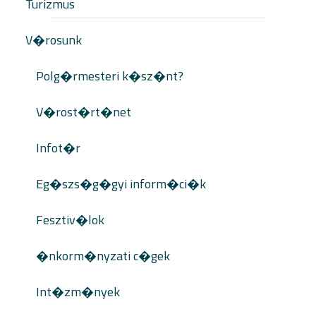
Turizmus
V�rosunk
Polg�rmesteri k�sz�nt?
V�rost�rt�net
Infot�r
Eg�szs�g�gyi inform�ci�k
Fesztiv�lok
�nkorm�nyzati c�gek
Int�zm�nyek