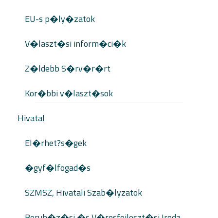
EU-s p�ly�zatok
V�laszt�si inform�ci�k
Z�ldebb S�rv�r�rt
Kor�bbi v�laszt�sok
Hivatal
El�rhet?s�gek
�gyf�lfogad�s
SZMSZ, Hivatali Szab�lyzatok
Beruh�z�si �s V�rosfejleszt�si Iroda