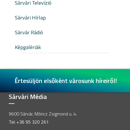
Sárvári Televízió
Sárvári Hírlap
Sárvár Rádió
Képgalériák
Értesüljön elsőként városunk híreiről!
Sárvári Média
9600 Sárvár, Móricz Zsigmond u. 4.
Tel: +36 95 320 261