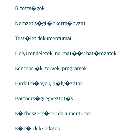
Bizotts�gok
Nemzetis�gi �nkorm�nyzat
Test�let dokumentumai
Helyi rendeletek, normat��v hat�rozatok
Koncepci�k, tervek, programok
Hirdetm�nyek, p�ly�zatok
Partners�gi egyeztet�s
K�zbeszerz�sek dokumentumai
K�z�rdek? adatok