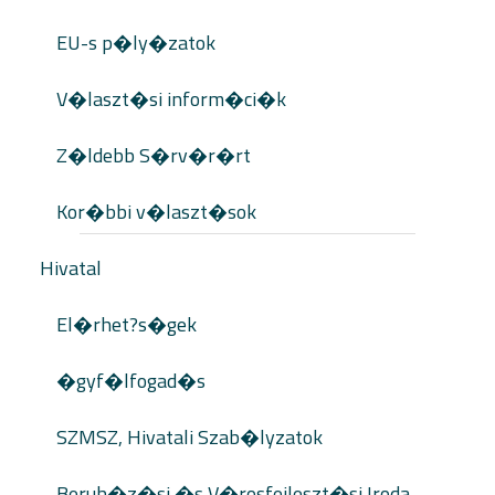
EU-s p�ly�zatok
V�laszt�si inform�ci�k
Z�ldebb S�rv�r�rt
Kor�bbi v�laszt�sok
Hivatal
El�rhet?s�gek
�gyf�lfogad�s
SZMSZ, Hivatali Szab�lyzatok
Beruh�z�si �s V�rosfejleszt�si Iroda