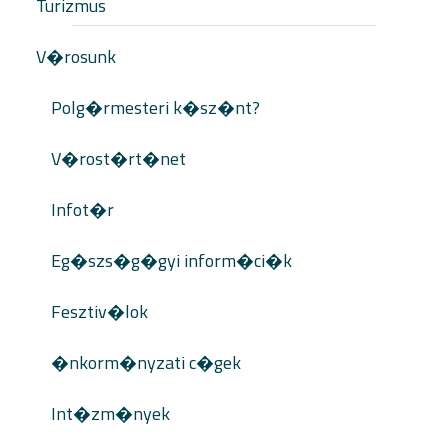
Turizmus
V�rosunk
Polg�rmesteri k�sz�nt?
V�rost�rt�net
Infot�r
Eg�szs�g�gyi inform�ci�k
Fesztiv�lok
�nkorm�nyzati c�gek
Int�zm�nyek