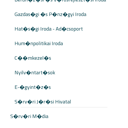
Gazdas�gi �s P�nz�gyi Iroda
Hat�s�gi Iroda - Ad�csoport
Hum�npolitikai Iroda
C��mkezel�s
Nyilv�ntart�sok
E-�gyint�z�s
S�rv�ri J�r�si Hivatal
S�rv�ri M�dia