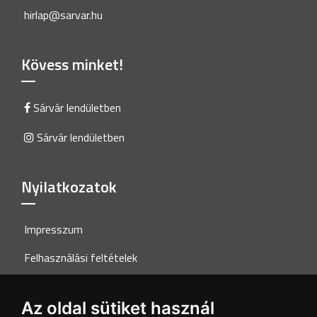
hirlap@sarvar.hu
Kövess minket!
Sárvár lendületben
Sárvár lendületben
Nyilatkozatok
Impresszum
Felhasználási feltételek
Adatkezelési tájékoztató
Az oldal sütiket használ
Akadálymentesítési nyilatkozat