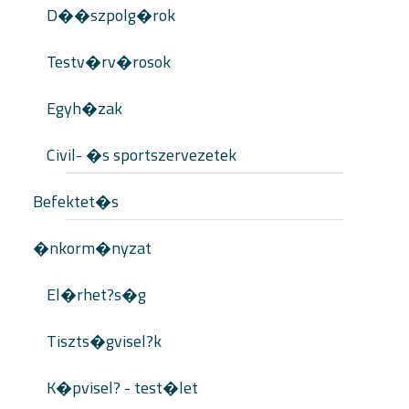
D��szpolg�rok
Testv�rv�rosok
Egyh�zak
Civil- �s sportszervezetek
Befektet�s
�nkorm�nyzat
El�rhet?s�g
Tiszts�gvisel?k
K�pvisel? - test�let