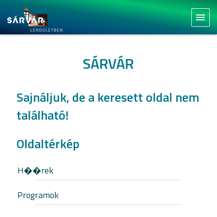
menu
SÁRVÁR
Sajnáljuk, de a keresett oldal nem
található!
Oldaltérkép
H��rek
Programok