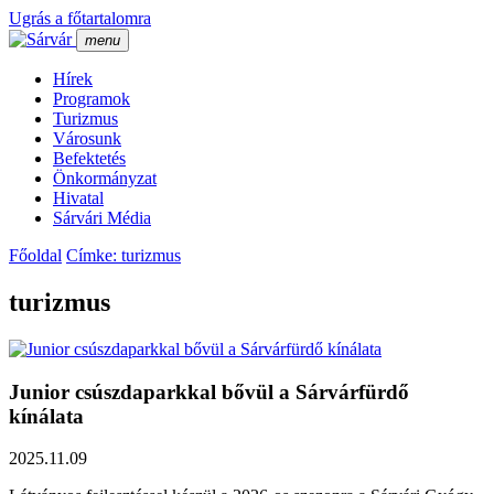
Ugrás a főtartalomra
menu
Hí­rek
Programok
Turizmus
Városunk
Befektetés
Önkormányzat
Hivatal
Sárvári Média
Főoldal
Címke: turizmus
turizmus
Junior csúszdaparkkal bővül a Sárvárfürdő
kínálata
2025.11.09