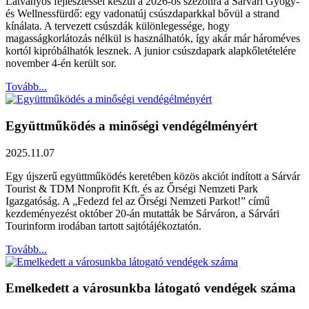
Látványos fejlesztéssel készül a 2026-os szezonra a Sárvári Gyógy-
és Wellnessfürdő: egy vadonatúj csúszdaparkkal bővül a strand
kínálata. A tervezett csúszdák különlegessége, hogy
magasságkorlátozás nélkül is használhatók, így akár már hároméves
kortól kipróbálhatók lesznek. A junior csúszdapark alapkőletételére
november 4-én került sor.
Tovább...
Együttműködés a minőségi vendégélményért
2025.11.07
Egy újszerű együttműködés keretében közös akciót indított a Sárvár
Tourist & TDM Nonprofit Kft. és az Őrségi Nemzeti Park
Igazgatóság. A „Fedezd fel az Őrségi Nemzeti Parkot!” című
kezdeményezést október 20-án mutatták be Sárváron, a Sárvári
Tourinform irodában tartott sajtótájékoztatón.
Tovább...
Emelkedett a városunkba látogató vendégek száma