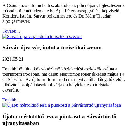
A Csónakázó – tó melletti szabadidő- és pihenőpark fejlesztésének
második ütemét jelentette be Ágh Péter országgyűlési képviselő,
Kondora István, Sárvár polgármestere és Dr. Máhr Tivadar
alpolgármester.
Tovább...
Sárvár újra vár, indul a turisztikai szezon
2021.05.21
Tovább bővült a kölcsönözhető közlekedési eszközök száma a
tourinform irodában, hat darab elektromos roller érkezett május 14-
én Sárvárra. Az új tourinform iroda már nyitva áll a látogatók előtt,
kibővített szolgáltatásokkal várják a helyieket és a turistákat
egyaránt.
Tovább...
Újabb mérföldkő lesz a pünkösd a Sárvárfürdő
újranyitásában