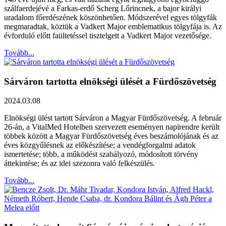
szálfaerdejévé a Farkas-erdő Scherg Lőrincnek, a bajor királyi
uradalom főerdészének köszönhetően. Módszerével egyes tölgyfák
megmaradtak, köztük a Vadkert Major emblematikus tölgyfája is. Az
évforduló előtt faültetéssel tisztelgett a Vadkert Major vezetősége.
Tovább...
Sárváron tartotta elnökségi ülését a Fürdőszövetség
2024.03.08
Elnökségi ülést tartott Sárváron a Magyar Fürdőszövetség. A február
26-án, a VitalMed Hotelben szervezett eseményen napirendre került
többek között a Magyar Fürdőszövetség éves beszámolójának és az
éves közgyűlésnek az előkészítése; a vendégforgalmi adatok
ismertetése; több, a működést szabályozó, módosított törvény
áttekintése; és az idei szezonra való felkészülés.
Tovább...