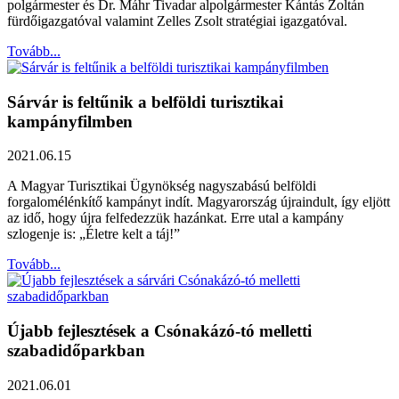
polgármester és Dr. Máhr Tivadar alpolgármester Kántás Zoltán
fürdőigazgatóval valamint Zelles Zsolt stratégiai igazgatóval.
Tovább...
Sárvár is feltűnik a belföldi turisztikai
kampányfilmben
2021.06.15
A Magyar Turisztikai Ügynökség nagyszabású belföldi
forgalomélénkítő kampányt indít. Magyarország újraindult, így eljött
az idő, hogy újra felfedezzük hazánkat. Erre utal a kampány
szlogenje is: „Életre kelt a táj!”
Tovább...
Újabb fejlesztések a Csónakázó-tó melletti
szabadidőparkban
2021.06.01