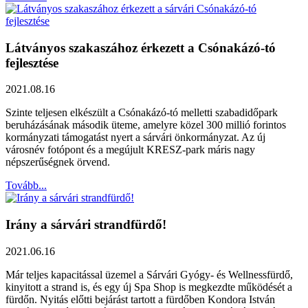
Látványos szakaszához érkezett a Csónakázó-tó
fejlesztése
2021.08.16
Szinte teljesen elkészült a Csónakázó-tó melletti szabadidőpark
beruházásának második üteme, amelyre közel 300 millió forintos
kormányzati támogatást nyert a sárvári önkormányzat. Az új
városnév fotópont és a megújult KRESZ-park máris nagy
népszerűségnek örvend.
Tovább...
Irány a sárvári strandfürdő!
2021.06.16
Már teljes kapacitással üzemel a Sárvári Gyógy- és Wellnessfürdő,
kinyitott a strand is, és egy új Spa Shop is megkezdte működését a
fürdőn. Nyitás előtti bejárást tartott a fürdőben Kondora István