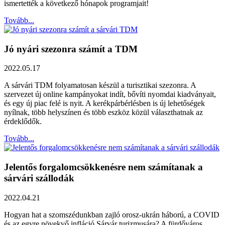
ismertették a következő hónapok programjait!
Tovább...
Jó nyári szezonra számít a TDM
2022.05.17
A sárvári TDM folyamatosan készül a turisztikai szezonra. A
szervezet új online kampányokat indít, bővíti nyomdai kiadványait,
és egy új piac felé is nyit. A kerékpárbérlésben is új lehetőségek
nyílnak, több helyszínen és több eszköz közül választhatnak az
érdeklődők.
Tovább...
Jelentős forgalomcsökkenésre nem számítanak a
sárvári szállodák
2022.04.21
Hogyan hat a szomszédunkban zajló orosz-ukrán háború, a COVID
és az egyre növekvő infláció Sárvár turizmusára? A fürdőváros