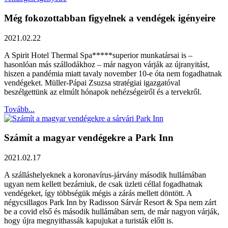
Még fokozottabban figyelnek a vendégek igényeire
2021.02.22
A Spirit Hotel Thermal Spa*****superior munkatársai is –
hasonlóan más szállodákhoz – már nagyon várják az újranyitást,
hiszen a pandémia miatt tavaly november 10-e óta nem fogadhatnak
vendégeket. Müller-Pápai Zsuzsa stratégiai igazgatóval
beszélgettünk az elmúlt hónapok nehézségeiről és a tervekről.
Tovább...
Számít a magyar vendégekre a Park Inn
2021.02.17
A szálláshelyeknek a koronavírus-járvány második hullámában
ugyan nem kellett bezárniuk, de csak üzleti céllal fogadhatnak
vendégeket, így többségük mégis a zárás mellett döntött. A
négycsillagos Park Inn by Radisson Sárvár Resort & Spa nem zárt
be a covid első és második hullámában sem, de már nagyon várják,
hogy újra megnyithassák kapujukat a turisták előtt is.