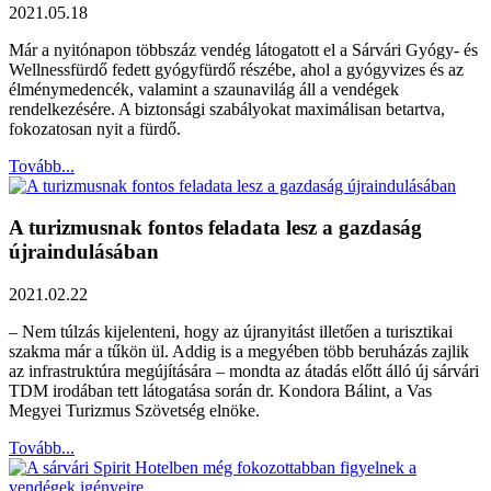
2021.05.18
Már a nyitónapon többszáz vendég látogatott el a Sárvári Gyógy- és
Wellnessfürdő fedett gyógyfürdő részébe, ahol a gyógyvizes és az
élménymedencék, valamint a szaunavilág áll a vendégek
rendelkezésére. A biztonsági szabályokat maximálisan betartva,
fokozatosan nyit a fürdő.
Tovább...
A turizmusnak fontos feladata lesz a gazdaság
újraindulásában
2021.02.22
– Nem túlzás kijelenteni, hogy az újranyitást illetően a turisztikai
szakma már a tűkön ül. Addig is a megyében több beruházás zajlik
az infrastruktúra megújítására – mondta az átadás előtt álló új sárvári
TDM irodában tett látogatása során dr. Kondora Bálint, a Vas
Megyei Turizmus Szövetség elnöke.
Tovább...