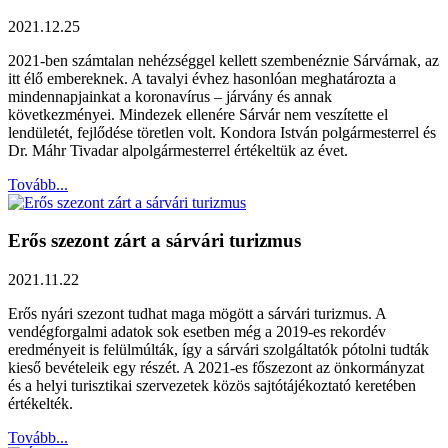
2021.12.25
2021-ben számtalan nehézséggel kellett szembenéznie Sárvárnak, az
itt élő embereknek. A tavalyi évhez hasonlóan meghatározta a
mindennapjainkat a koronavírus – járvány és annak
következményei. Mindezek ellenére Sárvár nem veszítette el
lendületét, fejlődése töretlen volt. Kondora István polgármesterrel és
Dr. Máhr Tivadar alpolgármesterrel értékeltük az évet.
Tovább...
Erős szezont zárt a sárvári turizmus
2021.11.22
Erős nyári szezont tudhat maga mögött a sárvári turizmus. A
vendégforgalmi adatok sok esetben még a 2019-es rekordév
eredményeit is felülmúlták, így a sárvári szolgáltatók pótolni tudták
kieső bevételeik egy részét. A 2021-es főszezont az önkormányzat
és a helyi turisztikai szervezetek közös sajtótájékoztató keretében
értékelték.
Tovább...