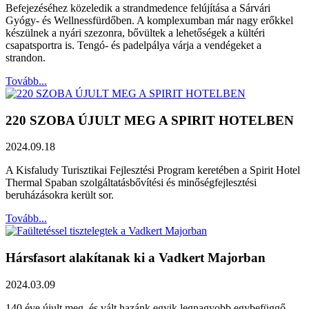
Befejezéséhez közeledik a strandmedence felújítása a Sárvári
Gyógy- és Wellnessfürdőben. A komplexumban már nagy erőkkel
készülnek a nyári szezonra, bővültek a lehetőségek a kültéri
csapatsportra is. Tengó- és padelpálya várja a vendégeket a
strandon.
Tovább...
220 SZOBA ÚJULT MEG A SPIRIT HOTELBEN
2024.09.18
A Kisfaludy Turisztikai Fejlesztési Program keretében a Spirit Hotel
Thermal Spaban szolgáltatásbővítési és minőségfejlesztési
beruházásokra került sor.
Tovább...
Hársfasort alakítanak ki a Vadkert Majorban
2024.03.09
140 éve újult meg, és vált hazánk egyik legnagyobb egybefüggő