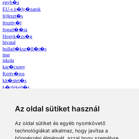
egyh�z
EU-s p�ly�zatok
fejleszt�s
fesztiv�l
fogad��ra
Hegyk�zs�g
hivatal
hullad�ksz�ll�t�s
ipar
iskola
kar�csony
Kertv�ros
kit�ntet�s
k�zleked�s
kult�ra
mindenszentek
N�dasdy-v�r
Az oldal sütiket használ
�nkorm�nyzat
�voda
Az oldal sütiket és egyéb nyomkövető
p�ly�zat
technológiákat alkalmaz, hogy javítsa a
P�ntekfalu
böngészési élményét, azzal hogy személyre