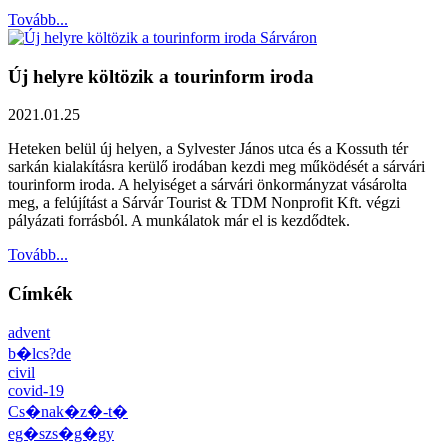
Tovább...
Új helyre költözik a tourinform iroda
2021.01.25
Heteken belül új helyen, a Sylvester János utca és a Kossuth tér
sarkán kialakításra kerülő irodában kezdi meg működését a sárvári
tourinform iroda. A helyiséget a sárvári önkormányzat vásárolta
meg, a felújítást a Sárvár Tourist & TDM Nonprofit Kft. végzi
pályázati forrásból. A munkálatok már el is kezdődtek.
Tovább...
Címkék
advent
b�lcs?de
civil
covid-19
Cs�nak�z�-t�
eg�szs�g�gy