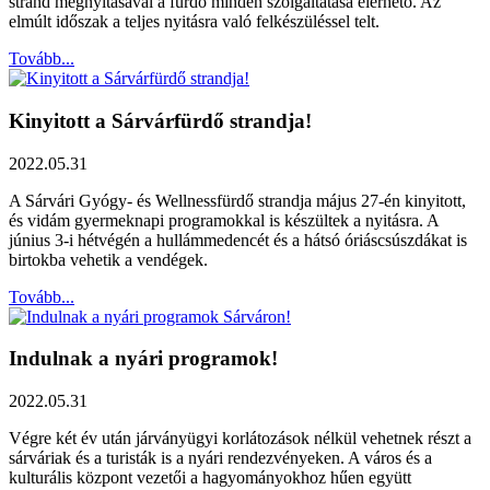
strand megnyitásával a fürdő minden szolgáltatása elérhető. Az
elmúlt időszak a teljes nyitásra való felkészüléssel telt.
Tovább...
Kinyitott a Sárvárfürdő strandja!
2022.05.31
A Sárvári Gyógy- és Wellnessfürdő strandja május 27-én kinyitott,
és vidám gyermeknapi programokkal is készültek a nyitásra. A
június 3-i hétvégén a hullámmedencét és a hátsó óriáscsúszdákat is
birtokba vehetik a vendégek.
Tovább...
Indulnak a nyári programok!
2022.05.31
Végre két év után járványügyi korlátozások nélkül vehetnek részt a
sárváriak és a turisták is a nyári rendezvényeken. A város és a
kulturális központ vezetői a hagyományokhoz hűen együtt