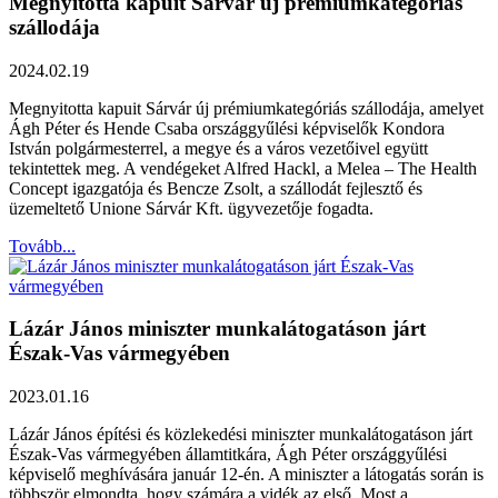
Megnyitotta kapuit Sárvár új prémiumkategóriás
szállodája
2024.02.19
Megnyitotta kapuit Sárvár új prémiumkategóriás szállodája, amelyet
Ágh Péter és Hende Csaba országgyűlési képviselők Kondora
István polgármesterrel, a megye és a város vezetőivel együtt
tekintettek meg. A vendégeket Alfred Hackl, a Melea – The Health
Concept igazgatója és Bencze Zsolt, a szállodát fejlesztő és
üzemeltető Unione Sárvár Kft. ügyvezetője fogadta.
Tovább...
Lázár János miniszter munkalátogatáson járt
Észak-Vas vármegyében
2023.01.16
Lázár János építési és közlekedési miniszter munkalátogatáson járt
Észak-Vas vármegyében államtitkára, Ágh Péter országgyűlési
képviselő meghívására január 12-én. A miniszter a látogatás során is
többször elmondta, hogy számára a vidék az első. Most a