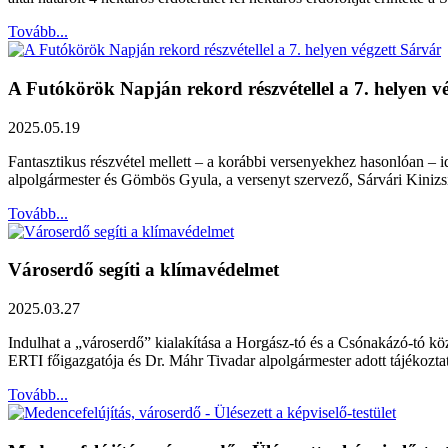
Tovább...
A Futókörök Napján rekord részvétellel a 7. helyen v
2025.05.19
Fantasztikus részvétel mellett – a korábbi versenyekhez hasonlóan – id
alpolgármester és Gömbös Gyula, a versenyt szervező, Sárvári Kinizs
Tovább...
Városerdő segíti a klímavédelmet
2025.03.27
Indulhat a „városerdő” kialakítása a Horgász-tó és a Csónakázó-tó közö
ERTI főigazgatója és Dr. Máhr Tivadar alpolgármester adott tájékoztat
Tovább...