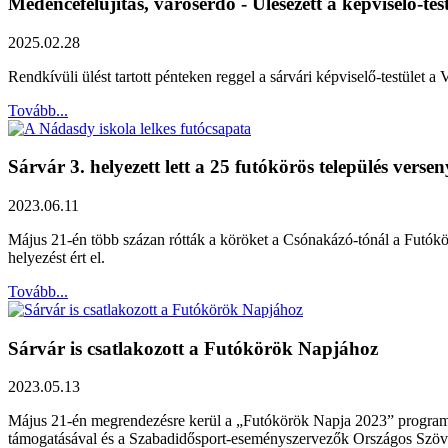
Medencefelújítás, városerdő - Ülésezett a képviselő-tes
2025.02.28
Rendkívüli ülést tartott pénteken reggel a sárvári képviselő-testület a
Tovább...
Sárvár 3. helyezett lett a 25 futókörös település verse
2023.06.11
Május 21-én több százan rótták a köröket a Csónakázó-tónál a Futókö
helyezést ért el.
Tovább...
Sárvár is csatlakozott a Futókörök Napjához
2023.05.13
Május 21-én megrendezésre kerül a „Futókörök Napja 2023” program, 
támogatásával és a Szabadidősport-eseményszervezők Országos Szöve