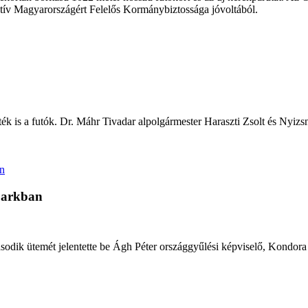
ktív Magyarországért Felelős Kormánybiztossága jóvoltából.
ték is a futók. Dr. Máhr Tivadar alpolgármester Haraszti Zsolt és Nyizs
őparkban
sodik ütemét jelentette be Ágh Péter országgyűlési képviselő, Kondora 