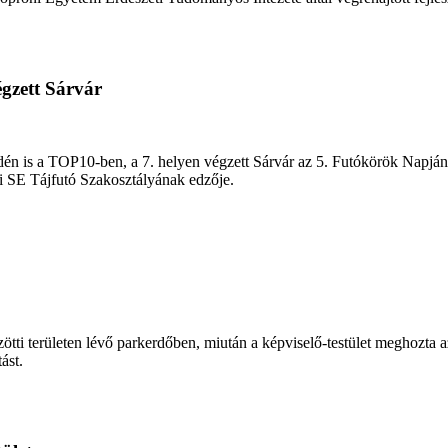
égzett Sárvár
én is a TOP10-ben, a 7. helyen végzett Sárvár az 5. Futókörök Napján. A
i SE Tájfutó Szakosztályának edzője.
tti területen lévő parkerdőben, miután a képviselő-testület meghozta az
ást.