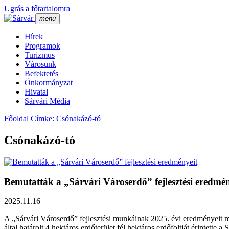
Ugrás a főtartalomra
menu
Hí­rek
Programok
Turizmus
Városunk
Befektetés
Önkormányzat
Hivatal
Sárvári Média
Főoldal
Címke: Csónakázó-tó
Csónakázó-tó
Bemutatták a „Sárvári Városerdő” fejlesztési eredmén
2025.11.16
A „Sárvári Városerdő” fejlesztési munkáinak 2025. évi eredményeit mu
által határolt 4 hektáros erdőterület fél hektáros erdőfoltját érintette