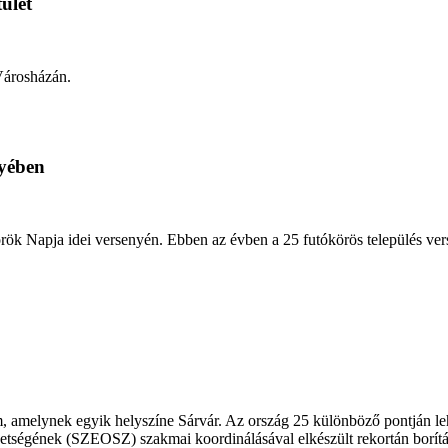
tület
 Városházán.
nyében
rök Napja idei versenyén. Ebben az évben a 25 futókörös település ver
amelynek egyik helyszíne Sárvár. Az ország 25 különböző pontján lehe
tségének (SZEOSZ) szakmai koordinálásával elkészült rekortán borítá