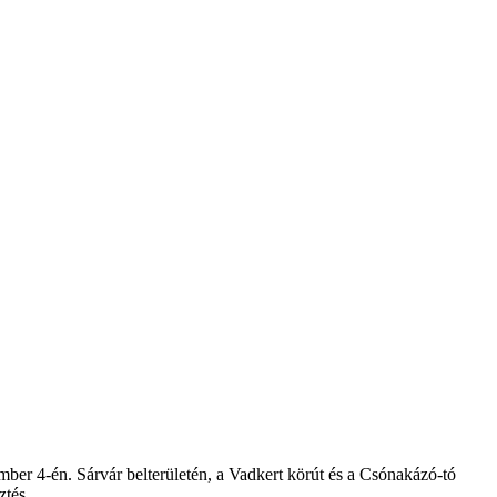
mber 4-én. Sárvár belterületén, a Vadkert körút és a Csónakázó-tó
ztés.