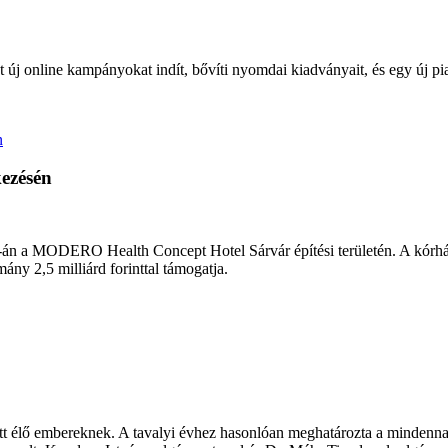
új online kampányokat indít, bővíti nyomdai kiadványait, és egy új piac
kezésén
-án a MODERO Health Concept Hotel Sárvár építési területén. A kórház
ány 2,5 milliárd forinttal támogatja.
itt élő embereknek. A tavalyi évhez hasonlóan meghatározta a mindenna