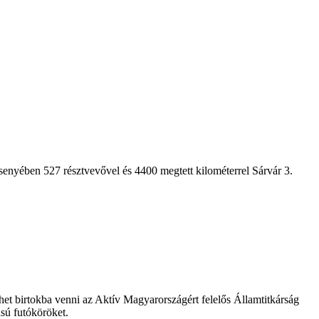
senyében 527 résztvevővel és 4400 megtett kilométerrel Sárvár 3.
t birtokba venni az Aktív Magyarországért felelős Államtitkárság
sú futóköröket.