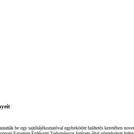
yeit
tatták be egy sajtótájékoztatóval egybekötött faültetés keretében nove
 a Soproni Egyetem Erdészeti Tudományos Intézete által végrehajtott fejles