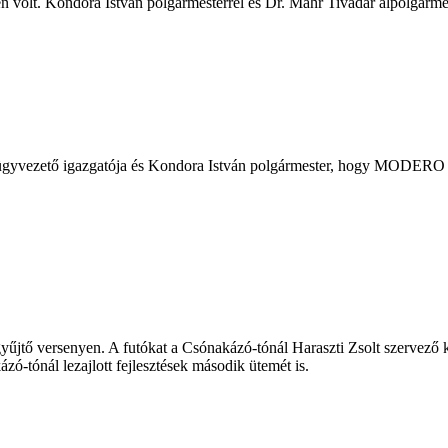
len volt. Kondora István polgármesterrel és Dr. Máhr Tivadar alpolgármes
. ügyvezető igazgatója és Kondora István polgármester, hogy MODERO 
gyűjtő versenyen. A futókat a Csónakázó-tónál Haraszti Zsolt szervező 
zó-tónál lezajlott fejlesztések második ütemét is.