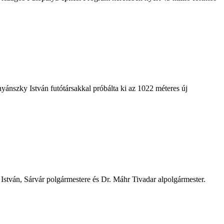
nyánszky István futótársakkal próbálta ki az 1022 méteres új
István, Sárvár polgármestere és Dr. Máhr Tivadar alpolgármester.