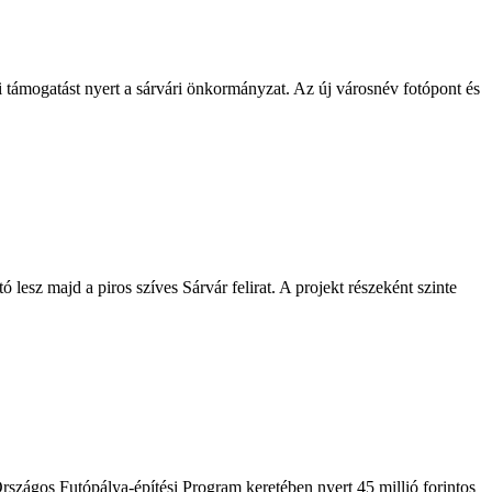
 támogatást nyert a sárvári önkormányzat. Az új városnév fotópont és
lesz majd a piros szíves Sárvár felirat. A projekt részeként szinte
Országos Futópálya-építési Program keretében nyert 45 millió forintos