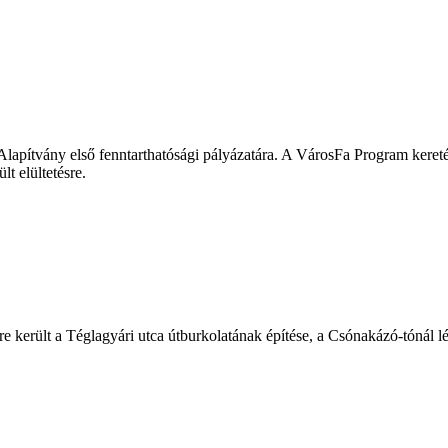
ítvány első fenntarthatósági pályázatára. A VárosFa Program keretébe
t elültetésre.
endre került a Téglagyári utca útburkolatának építése, a Csónakázó-tónál 