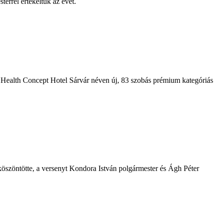
terrel értékeltük az évet.
Health Concept Hotel Sárvár néven új, 83 szobás prémium kategóriás
köszöntötte, a versenyt Kondora István polgármester és Ágh Péter