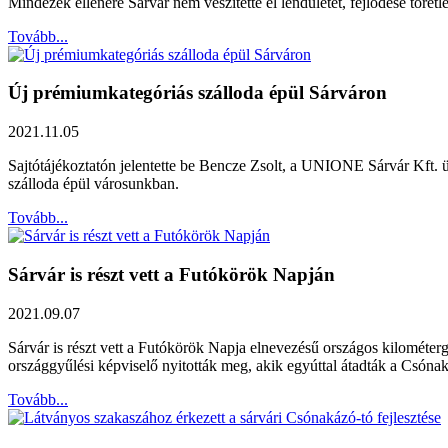
Mindezek ellenére Sárvár nem veszítette el lendületét, fejlődése töret
Tovább...
Új prémiumkategóriás szálloda épül Sárváron
2021.11.05
Sajtótájékoztatón jelentette be Bencze Zsolt, a UNIONE Sárvár Kft
szálloda épül városunkban.
Tovább...
Sárvár is részt vett a Futókörök Napján
2021.09.07
Sárvár is részt vett a Futókörök Napja elnevezésű országos kilométer
országgyűlési képviselő nyitották meg, akik egyúttal átadták a Csónaká
Tovább...