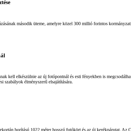
ztése
házásának második üteme, amelyre közel 300 millió forintos kormányzati
ál
ak kell elkészülnie az új fotópontnál és esti fényekben is megcsodálható 
ési szabályok élményszerű elsajátítására.
ekortán borítású 1022 méter hosszú futókört és az új kerékpárutat. Az 