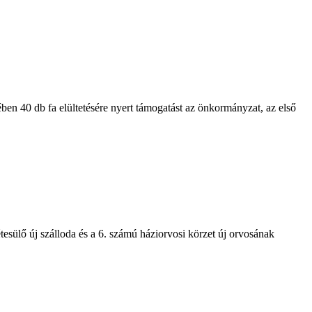
n 40 db fa elültetésére nyert támogatást az önkormányzat, az első
létesülő új szálloda és a 6. számú háziorvosi körzet új orvosának