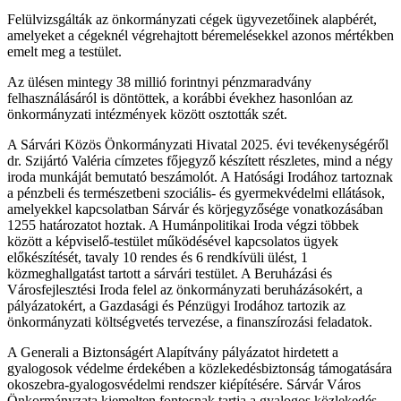
Felülvizsgálták az önkormányzati cégek ügyvezetőinek alapbérét,
amelyeket a cégeknél végrehajtott béremelésekkel azonos mértékben
emelt meg a testület.
Az ülésen mintegy 38 millió forintnyi pénzmaradvány
felhasználásáról is döntöttek, a korábbi évekhez hasonlóan az
önkormányzati intézmények között osztották szét.
A Sárvári Közös Önkormányzati Hivatal 2025. évi tevékenységéről
dr. Szijártó Valéria címzetes főjegyző készített részletes, mind a négy
iroda munkáját bemutató beszámolót. A Hatósági Irodához tartoznak
a pénzbeli és természetbeni szociális- és gyermekvédelmi ellátások,
amelyekkel kapcsolatban Sárvár és körjegyzősége vonatkozásában
1255 határozatot hoztak. A Humánpolitikai Iroda végzi többek
között a képviselő-testület működésével kapcsolatos ügyek
előkészítését, tavaly 10 rendes és 6 rendkívüli ülést, 1
közmeghallgatást tartott a sárvári testület. A Beruházási és
Városfejlesztési Iroda felel az önkormányzati beruházásokért, a
pályázatokért, a Gazdasági és Pénzügyi Irodához tartozik az
önkormányzati költségvetés tervezése, a finanszírozási feladatok.
A Generali a Biztonságért Alapítvány pályázatot hirdetett a
gyalogosok védelme érdekében a közlekedésbiztonság támogatására
okoszebra-gyalogosvédelmi rendszer kiépítésére. Sárvár Város
Önkormányzata kiemelten fontosnak tartja a gyalogos közlekedés