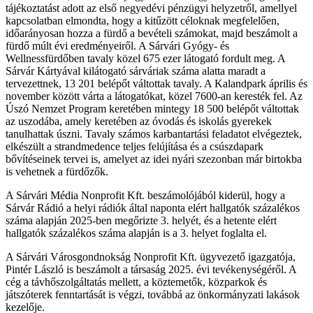
tájékoztatást adott az első negyedévi pénzügyi helyzetről, amellyel
kapcsolatban elmondta, hogy a kitűzött céloknak megfelelően,
időarányosan hozza a fürdő a bevételi számokat, majd beszámolt a
fürdő múlt évi eredményeiről. A Sárvári Gyógy- és
Wellnessfürdőben tavaly közel 675 ezer látogató fordult meg. A
Sárvár Kártyával kilátogató sárváriak száma alatta maradt a
tervezettnek, 13 201 belépőt váltottak tavaly. A Kalandpark április és
november között várta a látogatókat, közel 7600-an keresték fel. Az
Úszó Nemzet Program keretében mintegy 18 500 belépőt váltottak
az uszodába, amely keretében az óvodás és iskolás gyerekek
tanulhattak úszni. Tavaly számos karbantartási feladatot elvégeztek,
elkészült a strandmedence teljes felújítása és a csúszdapark
bővítéseinek tervei is, amelyet az idei nyári szezonban már birtokba
is vehetnek a fürdőzők.
A Sárvári Média Nonprofit Kft. beszámolójából kiderül, hogy a
Sárvár Rádió a helyi rádiók által naponta elért hallgatók százalékos
száma alapján 2025-ben megőrizte 3. helyét, és a hetente elért
hallgatók százalékos száma alapján is a 3. helyet foglalta el.
A Sárvári Városgondnokság Nonprofit Kft. ügyvezető igazgatója,
Pintér László is beszámolt a társaság 2025. évi tevékenységéről. A
cég a távhőszolgáltatás mellett, a köztemetők, közparkok és
játszóterek fenntartását is végzi, továbbá az önkormányzati lakások
kezelője.