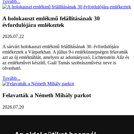
Tovább...
A holokauszt emlékmű felállításának 30
évfordulójára emlékeztek
2026.07.22
A sárvári holokauszt emlékmű felállításának 30. évfordulójára
emlékeztek a Várparkban. A július 9-i emlékünnepségen felavatták
azt az új emléktáblát, amelyen az adományozó, Lichtenstein Alíz és
az emlékművet készítő, Gaál Tamás szobrászművész neve is
olvasható.
Tovább...
Felavatták a Németh Mihály parkot
2026.07.20
Németh Mihály szobrász születésének 100. évfordulóján Sárvár
Város Önkormányzata úgy határozott, hogy parkot nevez el a város
díszpolgáráról a Dévai utca elején. A parkavatót július 8-án tartották
meg.