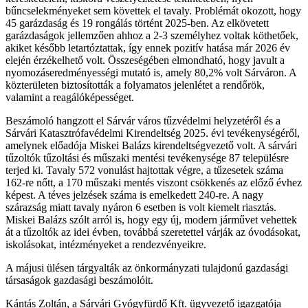
bűncselekményeket sem követtek el tavaly. Problémát okozott, hogy
45 garázdaság és 19 rongálás történt 2025-ben. Az elkövetett
garázdaságok jellemzően ahhoz a 2-3 személyhez voltak köthetőek,
akiket később letartóztattak, így ennek pozitív hatása már 2026 év
elején érzékelhető volt. Összeségében elmondható, hogy javult a
nyomozáseredményességi mutató is, amely 80,2% volt Sárváron. A
közterületen biztosították a folyamatos jelenlétet a rendőrök,
valamint a reagálóképességet.
Beszámoló hangzott el Sárvár város tűzvédelmi helyzetéről és a
Sárvári Katasztrófavédelmi Kirendeltség 2025. évi tevékenységéről,
amelynek előadója Miskei Balázs kirendeltségvezető volt. A sárvári
tűzoltók tűzoltási és műszaki mentési tevékenysége 87 településre
terjed ki. Tavaly 572 vonulást hajtottak végre, a tűzesetek száma
162-re nőtt, a 170 műszaki mentés viszont csökkenés az előző évhez
képest. A téves jelzések száma is emelkedett 240-re. A nagy
szárazság miatt tavaly nyáron 6 esetben is volt kiemelt riasztás.
Miskei Balázs szólt arról is, hogy egy új, modern járművet vehettek
át a tűzoltók az idei évben, továbbá szeretettel várják az óvodásokat,
iskolásokat, intézményeket a rendezvényeikre.
A májusi ülésen tárgyalták az önkormányzati tulajdonú gazdasági
társaságok gazdasági beszámolóit.
Kántás Zoltán, a Sárvári Gyógyfürdő Kft. ügyvezető igazgatója