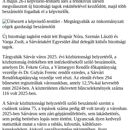
A május 26-i képviselő-testületi ülés a rendkívüli ülésen
megválasztott új bizottsági tagok eskütételével kezdődött, majd több
beszámolót fogadtak el a képviselők.
Új bizottsági tagként esküt tett Bognár Nóra, Szemán László és
Varga Zsolt, a Sárváriakért Egyesület által delegált külsős bizottsági
tagok.
Tárgyalták Sárvár város 2025. évi közbiztonsági helyzetéről, a
közbiztonság érdekében tett intézkedésekről szóló beszámolót,
amelyen Dr. Fekete Géza, a Vármegyei Rendőr-főkapitányság
vezetője és Dr. Gulyás Ferenc rendőr ezredes, a Sárvári
Rendőrkapitányság vezetője vett részt. Az elmúlt évben 294
bűnesetet regisztráltak városunkban, amely 12,5%-kal kevesebb
mint 2024-ben. A közterületen elkövetett bűncselekmények száma
116 volt 2025-ben.
A Sárvár közbiztonsági helyzetéről szóló beszámoló szerint a
csalások száma 75, a lopások száma pedig 48 volt tavaly a városban.
2025-ben Sárváron sem zárt-gépjárműfeltörés, sem lakásbetörés,
sem pedig betöréses lopás nem történt. Ugyancsak ilyen kedvező
statisztikát mutat a város a rablás, kifosztás, kábítószer-
kereskedelem, kiskorú veszélyeztetése tekintetében, ilyen