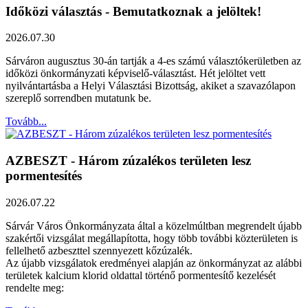
Időközi választás - Bemutatkoznak a jelöltek!
2026.07.30
Sárváron augusztus 30-án tartják a 4-es számú választókerületben az
időközi önkormányzati képviselő-választást. Hét jelöltet vett
nyilvántartásba a Helyi Választási Bizottság, akiket a szavazólapon
szereplő sorrendben mutatunk be.
Tovább...
AZBESZT - Három zúzalékos területen lesz
pormentesítés
2026.07.22
Sárvár Város Önkormányzata által a közelmúltban megrendelt újabb
szakértői vizsgálat megállapította, hogy több további közterületen is
fellelhető azbeszttel szennyezett kőzúzalék.
Az újabb vizsgálatok eredményei alapján az önkormányzat az alábbi
területek kalcium klorid oldattal történő pormentesítő kezelését
rendelte meg: