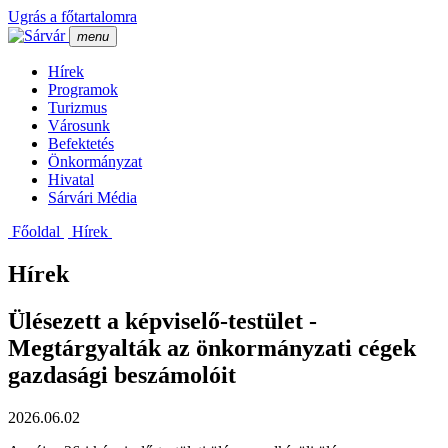
Ugrás a főtartalomra
menu
Hí­rek
Programok
Turizmus
Városunk
Befektetés
Önkormányzat
Hivatal
Sárvári Média
Főoldal
Hí­rek
Hírek
Ülésezett a képviselő-testület -
Megtárgyalták az önkormányzati cégek
gazdasági beszámolóit
2026.06.02