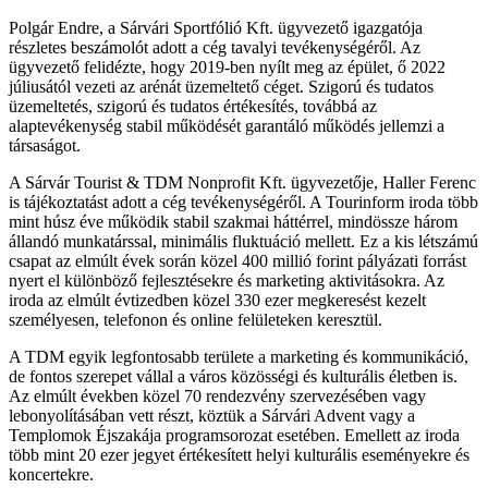
Polgár Endre, a Sárvári Sportfólió Kft. ügyvezető igazgatója
részletes beszámolót adott a cég tavalyi tevékenységéről. Az
ügyvezető felidézte, hogy 2019-ben nyílt meg az épület, ő 2022
júliusától vezeti az arénát üzemeltető céget. Szigorú és tudatos
üzemeltetés, szigorú és tudatos értékesítés, továbbá az
alaptevékenység stabil működését garantáló működés jellemzi a
társaságot.
A Sárvár Tourist & TDM Nonprofit Kft. ügyvezetője, Haller Ferenc
is tájékoztatást adott a cég tevékenységéről. A Tourinform iroda több
mint húsz éve működik stabil szakmai háttérrel, mindössze három
állandó munkatárssal, minimális fluktuáció mellett. Ez a kis létszámú
csapat az elmúlt évek során közel 400 millió forint pályázati forrást
nyert el különböző fejlesztésekre és marketing aktivitásokra. Az
iroda az elmúlt évtizedben közel 330 ezer megkeresést kezelt
személyesen, telefonon és online felületeken keresztül.
A TDM egyik legfontosabb területe a marketing és kommunikáció,
de fontos szerepet vállal a város közösségi és kulturális életben is.
Az elmúlt években közel 70 rendezvény szervezésében vagy
lebonyolításában vett részt, köztük a Sárvári Advent vagy a
Templomok Éjszakája programsorozat esetében. Emellett az iroda
több mint 20 ezer jegyet értékesített helyi kulturális eseményekre és
koncertekre.