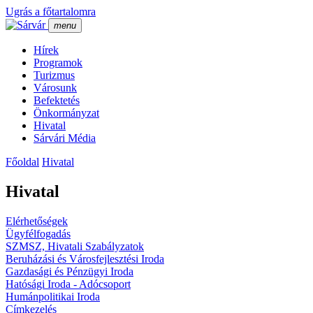
Ugrás a főtartalomra
menu
Hí­rek
Programok
Turizmus
Városunk
Befektetés
Önkormányzat
Hivatal
Sárvári Média
Főoldal
Hivatal
Hivatal
Elérhetőségek
Ügyfélfogadás
SZMSZ, Hivatali Szabályzatok
Beruházási és Városfejlesztési Iroda
Gazdasági és Pénzügyi Iroda
Hatósági Iroda - Adócsoport
Humánpolitikai Iroda
Cí­mkezelés