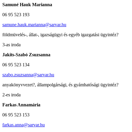
Samuné Hauk Marianna
06 95 523 193
samune.hauk.marianna@sarvar.hu
földmüvelés-, állat-, igazságügyi és egyéb igazgatási ügyintéz?
3-as iroda
Jakits-Szabó Zsuzsanna
06 95 523 134
szabo.zsuzsanna@sarvar.hu
anyakönyvvezet?, állampolgársági, és gyámhatósági ügyintéz?
2-es iroda
Farkas Annamária
06 95 523 153
farkas.anna@sarvar.hu