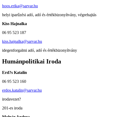
hoos.erika@sarvar.hu
helyi iparűzési adó, adó és értékbizonyítvány, végrehajtás
Kiss Hajnalka
06 95 523 187
kiss.hajnalka@sarvar.hu
idegenforgalmi adó, adó és értékbizonyítvány
Humánpolitikai Iroda
Erd?s Katalin
06 95 523 160
erdos.katalin@sarvar.hu
irodavezet?
201-es iroda
Molnár Andrea