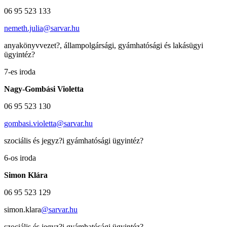
06 95 523 133
nemeth.julia@sarvar.hu
anyakönyvvezet?, állampolgársági, gyámhatósági és lakásügyi
ügyintéz?
7-es iroda
Nagy-Gombási Violetta
06 95 523 130
gombasi.violetta@sarvar.hu
szociális és jegyz?i gyámhatósági ügyintéz?
6-os iroda
Simon Klára
06 95 523 129
simon.klara
@sarvar.hu
szociális és jegyz?i gyámhatósági ügyintéz?