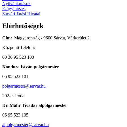
Nyilvántartások
E-ügyintézés
Sárvári Járási Hivatal
Elérhetőségek
Cím:
Magyarország - 9600 Sárvár, Várkerület 2.
Központi Telefon:
00 36 95 523 100
Kondora István polgármester
06 95 523 101
polgarmester@sarvar.hu
202-es iroda
Dr. Máhr Tivadar alpolgármester
06 95 523 105
alpolgarmester@sarvar.hu