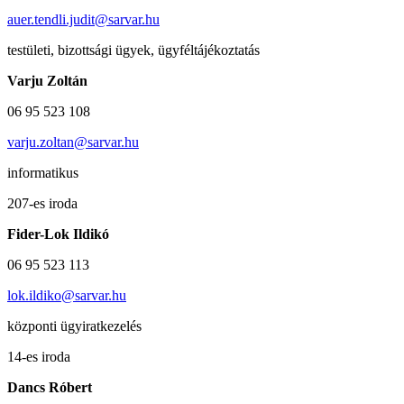
auer.tendli.judit@sarvar.hu
testületi, bizottsági ügyek, ügyféltájékoztatás
Varju Zoltán
06 95 523 108
varju.zoltan@sarvar.hu
informatikus
207-es iroda
Fider-Lok Ildikó
06 95 523 113
lok.ildiko@sarvar.hu
központi ügyiratkezelés
14-es iroda
Dancs Róbert