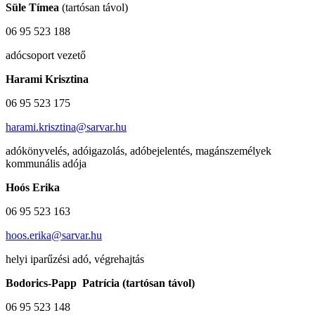
Süle Tímea
(tartósan távol)
06 95 523 188
adócsoport vezető
Harami Krisztina
06 95 523 175
harami.krisztina@sarvar.hu
adókönyvelés, adóigazolás, adóbejelentés,
magánszemélyek
kommunális adója
Hoós Erika
06 95 523 163
hoos.erika@sarvar.hu
helyi iparűzési adó, végrehajtás
Bodorics-Papp Patrícia (tartósan távol)
06 95 523 148