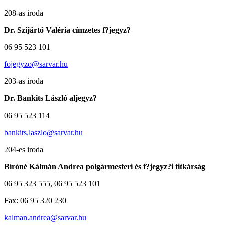
208-as iroda
Dr. Szijártó Valéria címzetes f?jegyz?
06 95 523 101
fojegyzo@sarvar.hu
203-as iroda
Dr. Bankits László aljegyz?
06 95 523 114
bankits.laszlo@sarvar.hu
204-es iroda
Bíróné Kálmán Andrea polgármesteri és f?jegyz?i titkárság
06 95 323 555, 06 95 523 101
Fax: 06 95 320 230
kalman.andrea@sarvar.hu