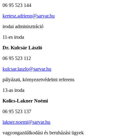
06 95 523 144
kertesz.adrienn@sarvar.hu
irodai adminisztráció
11-es iroda
Dr.
Kulcsár László
06 95 523 112
kulcsar.laszlo@sarvar.hu
pályázati, környezetvédelmi referens
13-as iroda
Kolics-Lakner Noémi
06 95 523 137
lakner.noemi@sarvar.hu
vagyongazdálkodási és beruházási ügyek