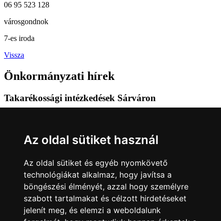
06 95 523 128
városgondnok
7-es iroda
Vissza
Önkormányzati hírek
Takarékossági intézkedések Sárváron
2026.08.01
Az oldal sütiket használ
Bővebben...
Felavatták a Németh Mihály parkot
Az oldal sütiket és egyéb nyomkövető
technológiákat alkalmaz, hogy javítsa a
2026.07.20
böngészési élményét, azzal hogy személyre
szabott tartalmakat és célzott hirdetéseket
Bővebben...
jelenít meg, és elemzi a weboldalunk