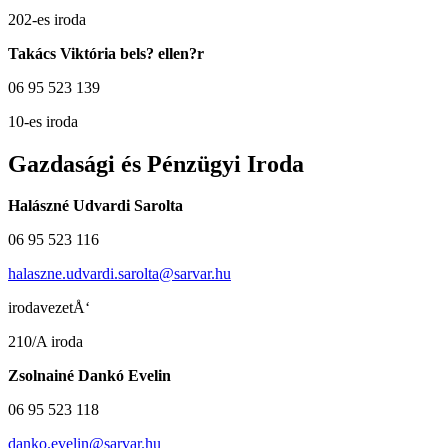
202-es iroda
Takács Viktória bels? ellen?r
06 95 523 139
10-es iroda
Gazdasági és Pénzügyi Iroda
Halászné Udvardi Sarolta
06 95 523 116
halaszne.udvardi.sarolta@sarvar.hu
irodavezetÅ‘
210/A iroda
Zsolnainé Dankó Evelin
06 95 523 118
danko.evelin@sarvar.hu