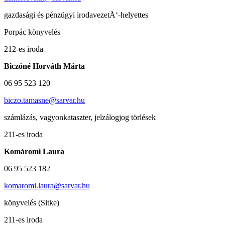
gazdasági és pénzügyi irodavezetÅ‘-helyettes
Porpác könyvelés
212-es iroda
Biczóné Horváth Márta
06 95 523 120
biczo.tamasne@sarvar.hu
számlázás, vagyonkataszter, jelzálogjog törlések
211-es iroda
Komáromi Laura
06 95 523 182
komaromi.laura@sarvar.hu
könyvelés (Sitke)
211-es iroda