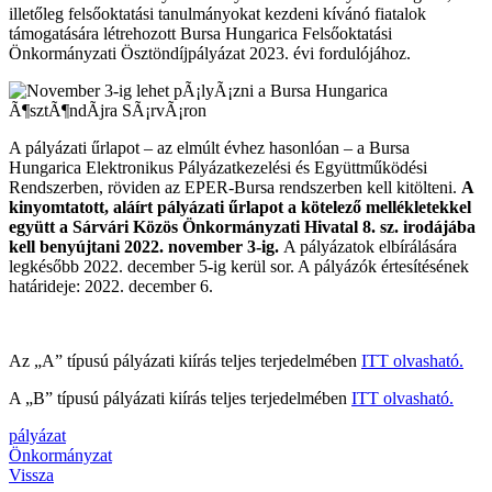
illetőleg felsőoktatási tanulmányokat kezdeni kívánó fiatalok
támogatására létrehozott Bursa Hungarica Felsőoktatási
Önkormányzati Ösztöndíjpályázat 2023. évi fordulójához.
A pályázati űrlapot – az elmúlt évhez hasonlóan – a Bursa
Hungarica Elektronikus Pályázatkezelési és Együttműködési
Rendszerben, röviden az EPER-Bursa rendszerben kell kitölteni.
A
kinyomtatott, aláírt pályázati űrlapot a kötelező mellékletekkel
együtt a Sárvári Közös Önkormányzati Hivatal 8. sz. irodájába
kell benyújtani 2022. november 3-ig.
A pályázatok elbírálására
legkésőbb 2022. december 5-ig kerül sor. A pályázók értesítésének
határideje: 2022. december 6.
Az „A” típusú pályázati kiírás teljes terjedelmében
ITT olvasható.
A „B” típusú pályázati kiírás teljes terjedelmében
ITT olvasható.
pályázat
Önkormányzat
Vissza