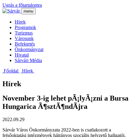
Ugrás a főtartalomra
menu
Hí­rek
Programok
Turizmus
Városunk
Befektetés
Önkormányzat
Hivatal
Sárvári Média
Főoldal
Hí­rek
Hírek
November 3-ig lehet pÃ¡lyÃ¡zni a Bursa
Hungarica Ã¶sztÃ¶ndÃ­jra
2022.09.29
Sárvár Város Önkormányzata 2022-ben is csatlakozott a
felsőoktatási intézmények hátrányos szociális helyzetű hallgatói,