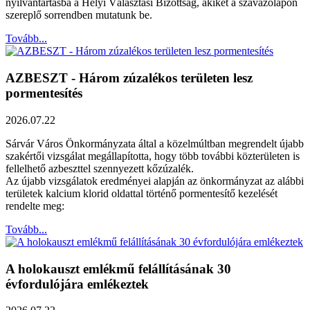
nyilvántartásba a Helyi Választási Bizottság, akiket a szavazólapon
szereplő sorrendben mutatunk be.
Tovább...
AZBESZT - Három zúzalékos területen lesz
pormentesítés
2026.07.22
Sárvár Város Önkormányzata által a közelmúltban megrendelt újabb
szakértői vizsgálat megállapította, hogy több további közterületen is
fellelhető azbeszttel szennyezett kőzúzalék.
Az újabb vizsgálatok eredményei alapján az önkormányzat az alábbi
területek kalcium klorid oldattal történő pormentesítő kezelését
rendelte meg:
Tovább...
A holokauszt emlékmű felállításának 30
évfordulójára emlékeztek