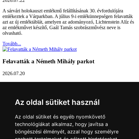
2026.07.22
A sárvári holokauszt emlékmű felállításának 30. évfordulójára
emlékeztek a Várparkban. A július 9-i emlékünnepségen felavatták
azt az új emléktáblát, amelyen az adományozó, Lichtenstein Alíz és
az emlékművet készítő, Gaál Tamás szobrászművész neve is
olvasható.
Tovább...
Felavatták a Németh Mihály parkot
2026.07.20
Németh Mihály szobrász születésének 100. évfordulóján Sárvár
Város Önkormányzata úgy határozott, hogy parkot nevez el a város
díszpolgáráról a Dévai utca elején. A parkavatót július 8-án tartották
Az oldal sütiket használ
meg.
Tovább...
Az oldal sütiket és egyéb nyomkövető
technológiákat alkalmaz, hogy javítsa a
Közlemény a sárvári képviselő-testület rendkívüli
böngészési élményét, azzal hogy személyre
üléseiről