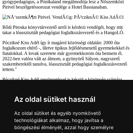
gyógypedagógus, a Pónikaland megálmodója lesz a Nőszemközt
Pirivel beszélgetéssorozat vendége a Hotel Bassianaban.
Bődi Piroska könyvtárvezető arról is kérdezi vendégét, hogy mit
takar a lóasszisztált pedagógiai foglalkozásvezető és a HangoLÓ.
Póczikné Kiss Adél így ír magárol közösségi oldalán: 2000 óta
foglalkozom eltérő -, illetve tipikus fejlődésmenetű gyermekekkel és
fiatalokkal. A lovak szeretete már gyermekkorom óta bennem él.
2022-ben valóra vált az álmom, a gyönyörű Sályon, nagyszerű
szakemberektől tanulva, lóasszisztált pedagógiai foglalkozásvezető
lettem."
Póczikné Kiss Adél meglepetéssel is készül a közönség számára.
Szeretettel várnak mindenkit egy derűs, jó hangulatú beszélgetésre!
Az oldal sütiket használ
A rendezvény ingyenes és fogyasztáshoz nem kötött.
Vissza
Az oldal sütiket és egyéb nyomkövető
technológiákat alkalmaz, hogy javítsa a
Sárváriaknak
böngészési élményét, azzal hogy személyre
Hirdetmények, pályázatok
E-ügyintézés
Egészségügy
Moziműsor