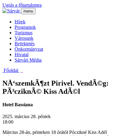
Ugrás a főtartalomra
menu
Hí­rek
Programok
Turizmus
Városunk
Befektetés
Önkormányzat
Hivatal
Sárvári Média
Főoldal
NÅ‘szemkÃ¶zt Pirivel. VendÃ©g:
PÃ³cziknÃ© Kiss AdÃ©l
Hotel Bassiana
2025. március 28. péntek
18:00
Március 28-án, pénteken 18 órától Póczikné Kiss Adél