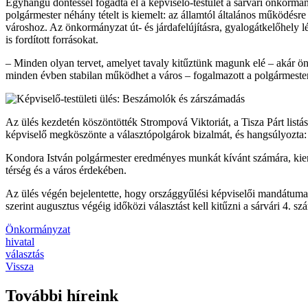
Egyhangú döntéssel fogadta el a képviselő-testület a sárvári önkormá
polgármester néhány tételt is kiemelt: az államtól általános működésre 
városhoz. Az önkormányzat út- és járdafelújításra, gyalogátkelőhely lét
is fordított forrásokat.
– Minden olyan tervet, amelyet tavaly kitűztünk magunk elé – akár önk
minden évben stabilan működhet a város – fogalmazott a polgármester
Az ülés kezdetén köszöntötték Strompová Viktoriát, a Tisza Párt listás
képviselő megköszönte a választópolgárok bizalmát, és hangsúlyozta:
Kondora István polgármester eredményes munkát kívánt számára, kieme
térség és a város érdekében.
Az ülés végén bejelentette, hogy országgyűlési képviselői mandátuma 
szerint augusztus végéig időközi választást kell kitűzni a sárvári 4. s
Önkormányzat
hivatal
választás
Vissza
További híreink