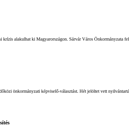
ási krízis alakulhat ki Magyarországon. Sárvár Város Önkormányzata fele
őközi önkormányzati képviselő-választást. Hét jelöltet vett nyilvántart
ítés