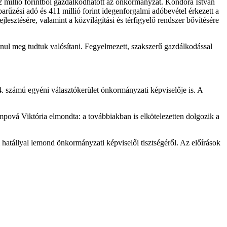
2 millió forintból gazdálkodhatott az önkormányzat. Kondora István
iparűzési adó és 411 millió forint idegenforgalmi adóbevétel érkezett a
jlesztésére, valamint a közvilágítási és térfigyelő rendszer bővítésére
anul meg tudtuk valósítani. Fegyelmezett, szakszerű gazdálkodással
 4. számú egyéni választókerület önkormányzati képviselője is. A
pová Viktória elmondta: a továbbiakban is elkötelezetten dolgozik a
 hatállyal lemond önkormányzati képviselői tisztségéről. Az előírások