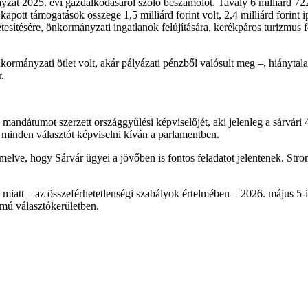
nyzat 2025. évi gazdálkodásáról szóló beszámolót. Tavaly 6 milliárd 72
kapott támogatások összege 1,5 milliárd forint volt, 2,4 milliárd forint 
esítésére, önkormányzati ingatlanok felújítására, kerékpáros turizmus fe
ormányzati ötlet volt, akár pályázati pénzből valósult meg –, hiánytal
.
 mandátumot szerzett országgyűlési képviselőjét, aki jelenleg a sárvári
 minden választót képviselni kíván a parlamentben.
lve, hogy Sárvár ügyei a jövőben is fontos feladatot jelentenek. Strom
miatt – az összeférhetetlenségi szabályok értelmében – 2026. május 5-i
zámú választókerületben.