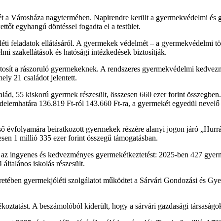
lését a Városháza nagytermében. Napirendre került a gyermekvédelmi és g
tőt egyhangú döntéssel fogadta el a testület.
ti feladatok ellátásáról. A gyermekek védelmét – a gyermekvédelmi tö
mi szakellátások és hatósági intézkedések biztosítják.
 biztosít a rászoruló gyermekeknek. A rendszeres gyermekvédelmi kedve
ly 21 családot jelentett.
alád, 55 kiskorú gyermek részesült, összesen 660 ezer forint összegb
delemhatára 136.819 Ft-ról 143.660 Ft-ra, a gyermekét egyedül nevelő 
első évfolyamára beiratkozott gyermekek részére alanyi jogon járó „Hur
esen 1 millió 335 ezer forint összegű támogatásban.
e az ingyenes és kedvezményes gyermekétkeztetést: 2025-ben 427 gyerm
ltalános iskolás részesült.
eretében gyermekjóléti szolgálatot működtet a Sárvári Gondozási és G
ájékoztatást. A beszámolóból kiderült, hogy a sárvári gazdasági társasá