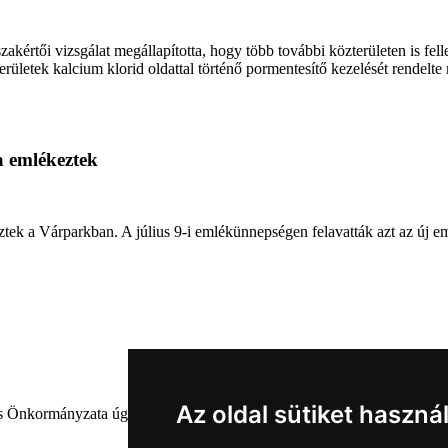
értői vizsgálat megállapította, hogy több további közterületen is fell
ületek kalcium klorid oldattal történő pormentesítő kezelését rendelte
a emlékeztek
ztek a Várparkban. A július 9-i emlékünnepségen felavatták azt az új e
Az oldal sütiket haszná
nkormányzata úgy határozott, hogy parkot nevez el a város díszpolgárá