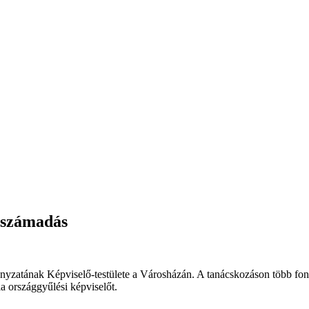
árszámadás
ányzatának Képviselő-testülete a Városházán. A tanácskozáson több fon
a országgyűlési képviselőt.