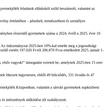
yermekjóléti feladatok ellátásáról szóló beszámoló, valamint az
rvény értelmében – pénzbeli, természetbeni és személyes
zményben részesülő gyermekek száma a 2024. évről a 2025. évre 10
en. Az önkormányzat 2025-ben 10%-kal emelte meg a jogosultsági
szülő esetén 197.020 Ft-ról 206.870 Ft-ra emelkedett 2025. január 1-
rá, elsős vagyok!” támogatást vezetett be, amelynek 2025-ben 15 ezer
ek étkezett ingyenesen, ebből 49 bölcsődés, 331 óvodás és 47
yermekjóléti Központban, valamint a sárvári gyermekek napközbeni
gok és intézmények működése jól szabályozott.