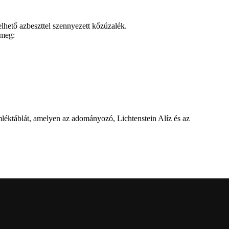
elhető azbeszttel szennyezett kőzúzalék.
 meg:
mléktáblát, amelyen az adományozó, Lichtenstein Alíz és az
l
ról a Dévai utca elején. A parkavatót július 8-án tartották meg.