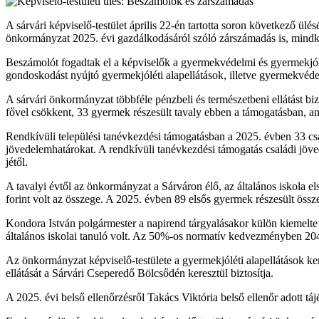
A sárvári képviselő-testület április 22-én tartotta soron következő ü
önkormányzat 2025. évi gazdálkodásáról szóló zárszámadás is, mindket
Beszámolót fogadtak el a képviselők a gyermekvédelmi és gyermekjólé
gondoskodást nyújtó gyermekjóléti alapellátások, illetve gyermekvédel
A sárvári önkormányzat többféle pénzbeli és természetbeni ellátást
fővel csökkent, 33 gyermek részesült tavaly ebben a támogatásban, ame
Rendkívüli települési tanévkezdési támogatásban a 2025. évben 33 cs
jövedelemhatárokat. A rendkívüli tanévkezdési támogatás családi jöve
jétől.
A tavalyi évtől az önkormányzat a Sárváron élő, az általános iskola 
forint volt az összege. A 2025. évben 89 elsős gyermek részesült össz
Kondora István polgármester a napirend tárgyalásakor külön kiemelt
általános iskolai tanuló volt. Az 50%-os normatív kedvezményben 204 á
Az önkormányzat képviselő-testülete a gyermekjóléti alapellátások k
ellátását a Sárvári Cseperedő Bölcsődén keresztül biztosítja.
A 2025. évi belső ellenőrzésről Takács Viktória belső ellenőr adott t