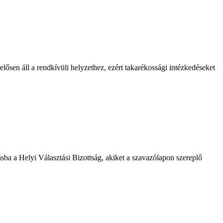
lősen áll a rendkívüli helyzethez, ezért takarékossági intézkedéseket
ásba a Helyi Választási Bizottság, akiket a szavazólapon szereplő