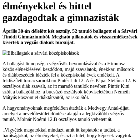
élményekkel és hittel
gazdagodtak a gimnazisták
Április 30-án délelőtt két osztály, 52 tanuló ballagott el a Sárvári
Tinódi Gimnáziumból. Megható pillanatok és visszaemlékezések
kísérték a végzős diákok búcsúját.
A ballagási ünnepség a végzősök bevonulásával és a Himnusz
közös eléneklésével kezdődött, majd szavalatok, énekkari műsorok
és diákbeszédek idézték fel a középiskolai évek emlékeit. A
feldíszített tornacsarnokban Pintér Lili 12. A és Pápai Stefánia 12. B
osztályos diák szavalt, az itt maradó tanulók nevében Pintér Kitti
szólt a ballagókhoz, a búcsúzó osztályok képviseletében Németh
Mátyás köszönt el diáktársaitól, az iskolától.
A hagyományoknak megfelelően átadták a Medvegy Antal-díjat,
amelyet a nevelőtestület döntése alapján a legkiválóbb végzős
tanuló, Molnár Noémi 12.B osztályos tanuló vehetett át.
„Vigyétek magatokkal mindazt, amit itt kaptatok: a tudást, a
barátságokat, az élményeket, és azt a hitet, hogy képesek vagytok