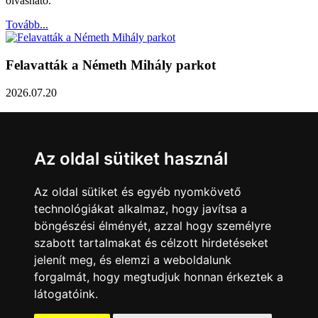
olvasható.
Tovább...
Felavatták a Németh Mihály parkot
2026.07.20
Németh Mihály szobrász születésének 100. évfordulóján Sárvár
Város Önkormányzata úgy határozott, hogy parkot nevez el a város
díszpolgáráról a Dévai utca elején. A parkavatót július 8-án tartották
Az oldal sütiket használ
meg.
Tovább...
Az oldal sütiket és egyéb nyomkövető
technológiákat alkalmaz, hogy javítsa a
Közlemény a sárvári képviselő-testület rendkívüli
böngészési élményét, azzal hogy személyre
üléseiről
szabott tartalmakat és célzott hirdetéseket
jelenít meg, és elemzi a weboldalunk
2026.07.20
forgalmát, hogy megtudjuk honnan érkeztek a
A sárvári képviselő-testület július 13-án és 16-án is rendkívüli ülést
látogatóink.
tartott. Zárt ülésen tárgyalta a Sárvári Gyógyfürdő Kft. Felügyelő
Bizottsága által elrendelt vizsgálat eredményét, amely többek között