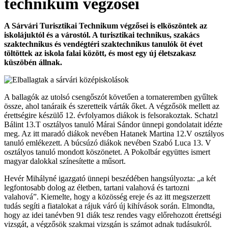
technikum végzősei
A Sárvári Turisztikai Technikum végzősei is elköszöntek az
iskolájuktól és a várostól. A turisztikai technikus, szakács
szaktechnikus és vendégtéri szaktechnikus tanulók öt évet
töltöttek az iskola falai között, és most egy új életszakasz
küszöbén állnak.
A ballagók az utolsó csengőszót követően a tornateremben gyűltek
össze, ahol tanáraik és szeretteik várták őket. A végzősök mellett az
érettségire készülő 12. évfolyamos diákok is felsorakoztak. Schatzl
Bálint 13.T osztályos tanuló Márai Sándor ünnepi gondolatait idézte
meg. Az itt maradó diákok nevében Hatanek Martina 12.V osztályos
tanuló emlékezett. A búcsúzó diákok nevében Szabó Luca 13. V
osztályos tanuló mondott köszönetet. A Pokolbár együttes ismert
magyar dalokkal színesítette a műsort.
Hevér Mihályné igazgató ünnepi beszédében hangsúlyozta: „a két
legfontosabb dolog az életben, tartani valahová és tartozni
valahová”. Kiemelte, hogy a közösség ereje és az itt megszerzett
tudás segíti a fiatalokat a rájuk váró új kihívások során. Elmondta,
hogy az idei tanévben 91 diák tesz rendes vagy előrehozott érettségi
vizsgát, a végzősök szakmai vizsgán is számot adnak tudásukról.