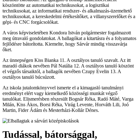
köszöntötte az automatikai technikusokat, a logisztikai
technikusokat, az informatikai rendszer- és alkalmazás-üzemeltető
technikusokat, a kereskedelmi értékesítőket, a villanyszerelőket és a
gépi- és CNC forgácsolókat.
A város képviseletében Kondora István polgármester fogalmazott
meg útravaló gondolatokat. A ballagókat a kitartásra és a folyamatos
fejlődésre bátorította. Kiemelte, hogy Sárvár mindig visszavárja
őket.
Az ünnepségen Kiss Bianka 11. A osztályos tanuló szavalt. Az itt
maradó diákok nevében Pál Natália 12. A osztályos tanuló köszönt
el végzős társaiktól, a ballagók nevében Czupy Evelin 13. A
osztályos tanuló búcsúzott.
Az iskola jutalomkönyvvel ismerte el a kimagasló tanulmányi
eredményt elért vagy kiemelkedő közösségi munkát végző
tanulókat. Elismerésben részesült Bognár Réka, Radó Máté, Varga
Milán, Kiss Ákos, Borsi Réka, Virág Levente, Horváth Lili, Joó
Martin, Fider Ádám és Mesterházi-Kollár Dénes.
Tudással, bátorsággal,