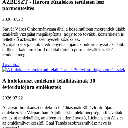
AZBESZT - Három zúzalékos területen lesz
pormentesítés
2026.07.22
Sárvár Város Önkormányzata által a közelmúltban megrendelt újabb
szakértői vizsgálat megállapította, hogy több további közterületen is
fellelhető azbeszttel szennyezett kőzúzalék.
Az újabb vizsgálatok eredményei alapján az önkormányzat az alábbi
területek kalcium klorid oldattal történő pormentesítő kezelését
rendelte meg:
Tovább...
A holokauszt emlékmű felállításának 30
évfordulójára emlékeztek
2026.07.22
A sárvári holokauszt emlékmű felállításának 30. évfordulójára
emlékeztek a Várparkban. A július 9-i emlékünnepségen felavatták
azt az új emléktáblát, amelyen az adományozó, Lichtenstein Alíz és
az emlékművet készítő, Gaál Tamás szobrászművész neve is