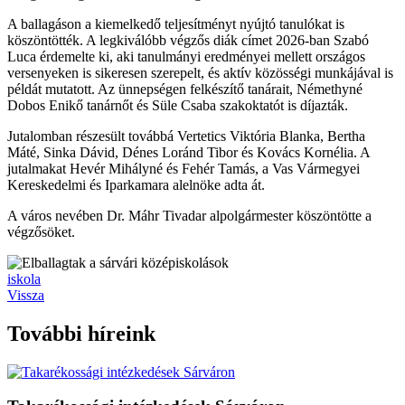
A ballagáson a kiemelkedő teljesítményt nyújtó tanulókat is
köszöntötték. A legkiválóbb végzős diák címet 2026-ban Szabó
Luca érdemelte ki, aki tanulmányi eredményei mellett országos
versenyeken is sikeresen szerepelt, és aktív közösségi munkájával is
példát mutatott. Az ünnepségen felkészítő tanárait, Némethyné
Dobos Enikő tanárnőt és Süle Csaba szakoktatót is díjazták.
Jutalomban részesült továbbá Vertetics Viktória Blanka, Bertha
Máté, Sinka Dávid, Dénes Loránd Tibor és Kovács Kornélia. A
jutalmakat Hevér Mihályné és Fehér Tamás, a Vas Vármegyei
Kereskedelmi és Iparkamara alelnöke adta át.
A város nevében Dr. Máhr Tivadar alpolgármester köszöntötte a
végzősöket.
iskola
Vissza
További híreink