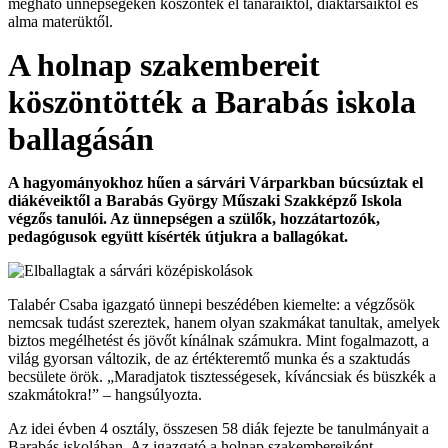
megható ünnepségeken köszöntek el tanáraiktól, diáktársaiktól és
alma materüktől.
A holnap szakembereit
köszöntötték a Barabás iskola
ballagásán
A hagyományokhoz hűen a sárvári Várparkban búcsúztak el
diákéveiktől a Barabás György Műszaki Szakképző Iskola
végzős tanulói. Az ünnepségen a szülők, hozzátartozók,
pedagógusok együtt kísérték útjukra a ballagókat.
Talabér Csaba igazgató ünnepi beszédében kiemelte: a végzősök
nemcsak tudást szereztek, hanem olyan szakmákat tanultak, amelyek
biztos megélhetést és jövőt kínálnak számukra. Mint fogalmazott, a
világ gyorsan változik, de az értékteremtő munka és a szaktudás
becsülete örök. „Maradjatok tisztességesek, kíváncsiak és büszkék a
szakmátokra!” – hangsúlyozta.
Az idei évben 4 osztály, összesen 58 diák fejezte be tanulmányait a
Barabás iskolában. Az igazgató a holnap szakembereiként