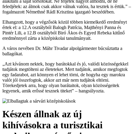
alakítani a saját sorsotokat. Ne féljetek nagyot álmodni, de ne
feledjétek: az álmok csak akkor válnak valóra, ha tesztek is értük.” –
fogalmazott Némethné Rádl Krisztina igazgató beszédében.
Elhangzott, hogy a végzősök közül többen kiemelkedő eredményt
értek el: a 12.A osztályból Balogh Patrícia, Majthényi Panna és
Pintér Lili, a 12.B osztályból Biró Ákos és Egyed Rebeka kitűnő
eredménnyel zárta a középiskolai tanulmányait.
A város nevében Dr. Máhr Tivadar alpolgármester búcsúztatta a
ballagókat.
„Azt kívánom nektek, hogy barátokkal és jó, valódi közösségekkel
tudjátok megtölteni az életeteket. Mert tudjátok, amikor megfogtok
egy fadarabot, azt könnyen el lehet törni, de hogyha egy marokra
valót jól összefogtok, akkor azt már nem tudjátok eltörni.
Törekedjetek arra, hogy olyan barátaitok, olyan közösségeitek
legyenek, amik erőssé tesznek titeket” – hangsúlyozta.
Készen állnak az új
kihívásokra a turisztikai