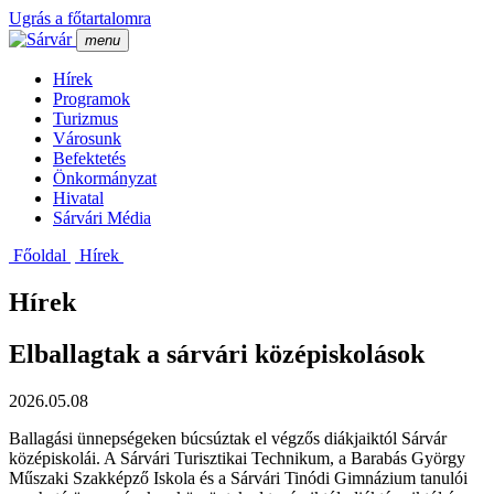
Ugrás a főtartalomra
menu
Hí­rek
Programok
Turizmus
Városunk
Befektetés
Önkormányzat
Hivatal
Sárvári Média
Főoldal
Hí­rek
Hírek
Elballagtak a sárvári középiskolások
2026.05.08
Ballagási ünnepségeken búcsúztak el végzős diákjaiktól Sárvár
középiskolái. A Sárvári Turisztikai Technikum, a Barabás György
Műszaki Szakképző Iskola és a Sárvári Tinódi Gimnázium tanulói