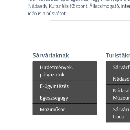
Nádasdy Kulturális Központ. Állatsimogató, inter
idén is a húsvétot.
Sárváriaknak
Turisták
Hirdetmények,
Sárvár
pályázatok
Nádasd
E-ügyintézés
Nádasd
Egészségügy
Múzeu
Moziműsor
Sárvári
Iroda