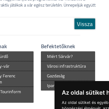
aktív játékok a vár egész területén. Ünnepeljük együtt
Vissza
nak
Befektetőknek
fürdő
Miért Sárvár?
y-vár
Városi infrastruktúra
y Ferenc
Gazdaság
m
Ipari parkok
 Tourinform
Az oldal sütiket 
Az oldal sütiket és egyé
böngészési élményét, azz