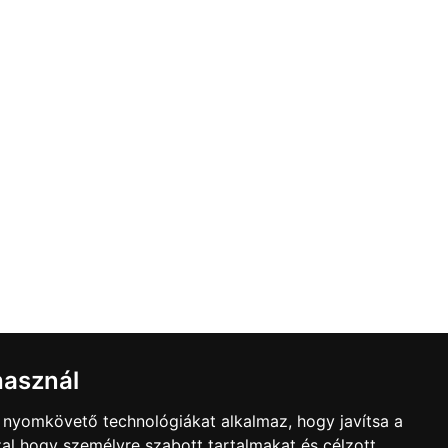
használ
b nyomkövető technológiákat alkalmaz, hogy javítsa a
al hogy személyre szabott tartalmakat és célzott