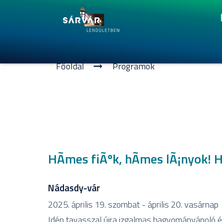
Főoldal
Programok
HÃ­mes fiÃºk, hÃ­mes lÃ¡nyok!
Nádasdy-vár
2025. április 19. szombat - április 20. vasárnap
Idén tavasszal újra izgalmas hagyományápoló 