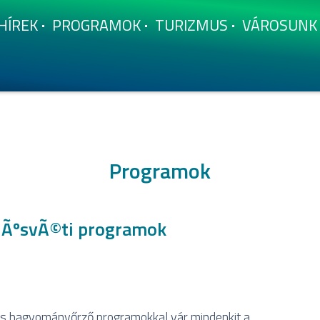
HÍ­REK
PROGRAMOK
TURIZMUS
VÁROSUNK
Programok
 HÃºsvÃ©ti programok
és hagyományőrző programokkal vár mindenkit a