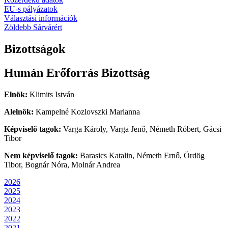
EU-s pályázatok
Választási információk
Zöldebb Sárvárért
Bizottságok
Humán Erőforrás Bizottság
Elnök:
Klimits István
Alelnök:
Kampelné Kozlovszki Marianna
Képviselő tagok:
Varga Károly, Varga Jenő, Németh Róbert, Gácsi
Tibor
Nem képviselő tagok:
Barasics Katalin, Németh Ernő, Ördög
Tibor, Bognár Nóra, Molnár Andrea
2026
2025
2024
2023
2022
2021