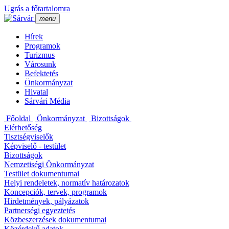
Ugrás a főtartalomra
menu
Hí­rek
Programok
Turizmus
Városunk
Befektetés
Önkormányzat
Hivatal
Sárvári Média
Főoldal
Önkormányzat
Bizottságok
Elérhetőség
Tisztségviselők
Képviselő - testület
Bizottságok
Nemzetiségi Önkormányzat
Testület dokumentumai
Helyi rendeletek, normatí­v határozatok
Koncepciók, tervek, programok
Hirdetmények, pályázatok
Partnerségi egyeztetés
Közbeszerzések dokumentumai
Közérdekű adatok