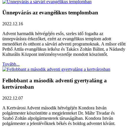
Ünnepvárás az evangélikus templomban
2022.12.16
Advent harmadik hétvégéjén esős, szeles idő fogadta az
ünnepvárásra érkezőket, ezért az evangélikus templom adott
menedéket és otthont a sárvári adventi programoknak. A műsor előtt
Pethő Attila evangélikus lelkész és Takács Zoltán Bálint, a Nádasdy
Kulturális Központ intézményvezetője mondott köszöntőt.
Tovább...
Fellobbant a második adventi gyertyaláng a
kertvárosban
2022.12.07
A Kertvárosi Advent második hétvégéjén Kondora István
polgármester köszöntötte a megjelenteket Dr. Máhr Tivadar és
Szabó Zoltán alpolgármesterek társaságában. Kondora István
polgármester a jelenlévőknek békés és boldog adventet kívánt.