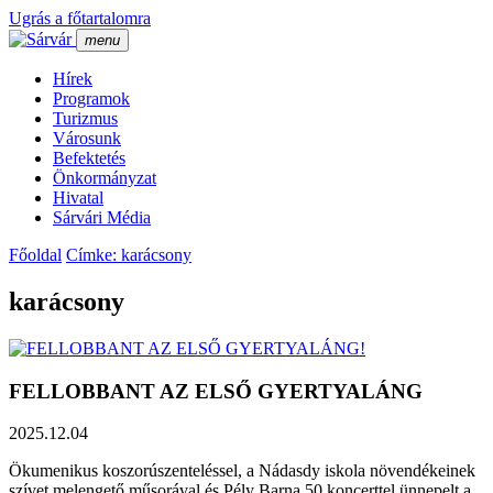
Ugrás a főtartalomra
menu
Hí­rek
Programok
Turizmus
Városunk
Befektetés
Önkormányzat
Hivatal
Sárvári Média
Főoldal
Címke: karácsony
karácsony
FELLOBBANT AZ ELSŐ GYERTYALÁNG
2025.12.04
Ökumenikus koszorúszenteléssel, a Nádasdy iskola növendékeinek
szívet melengető műsorával és Pély Barna 50 koncerttel ünnepelt a