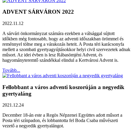
ADVENT SÁRVÁRON 2022
2022.11.12
A sárvári önkormányzat számára ezekben a válsággal sújtott
időkben még fontosabb, hogy az adventi időszakban örömmel és
reménnyel töltse meg a várakozás heteit. A Posta téri karácsonyfa
mellett a szombati gyertyagyújtásokkor helyi civil szervezetek adnak
műsort. Az idei évben is lesz Rábasömjéni Advent, és
hagyományteremtő szándékkal elindul a Kertvárosi Advent is.
Tovább...
Fellobbant a város adventi koszorúján a negyedik
gyertyaláng
2021.12.24
December 18-án este a Regös Népzenei Együttes adott műsort a
Posta téri színpadon, és lobbantotta fel Boda Csaba művészeti
vezető a negyedik gyertyalángot.