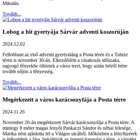
Mikulás.
Tovább...
Lobog a hit gyertyája Sárvár adventi koszorúján
2024.12.02
Fellobbant az első adventi gyertyaláng a Posta téren és a Tubize
téren is november 30-án. Elkezdődött a várakozás időszaka,
ragyogó fényekbe öltöztek a város terei, hogy aztán hétről hétre
tovább nőjön a fényesség.
Tovább...
Megérkezett a város karácsonyfája a Posta térre
2024.11.26
November 20-án megérkezett Sárvár karácsonyfája a Posta térre. A
mintegy 8 méter magas fenyőt Pankaczi Sándor és néhai felesége,
Marika néni ajánlotta fel a Világos utcából. Időközben a fényfüzérek
is felkerültek a fára, beköltözik az ünnepi hangulat a térre, a városba.