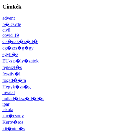
Címkék
advent
b�lcs?de
civil
covid-19
Cs�nak�z�-t�
eg�szs�g�gy
egyh�z
EU-s p�ly�zatok
fejleszt�s
fesztiv�l
fogad��ra
Hegyk�zs�g
hivatal
hullad�ksz�ll�t�s
ipar
iskola
kar�csony
Kertv�ros
kit�ntet�s