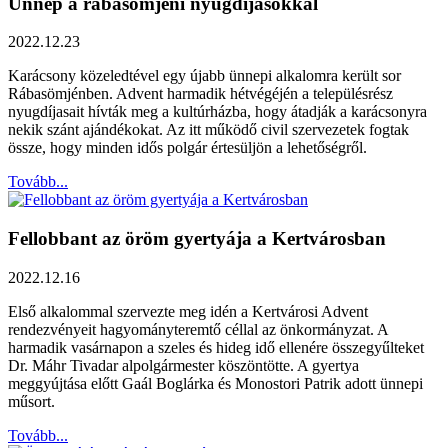
Ünnep a rábasömjéni nyugdíjasokkal
2022.12.23
Karácsony közeledtével egy újabb ünnepi alkalomra került sor
Rábasömjénben. Advent harmadik hétvégéjén a településrész
nyugdíjasait hívták meg a kultúrházba, hogy átadják a karácsonyra
nekik szánt ajándékokat. Az itt működő civil szervezetek fogtak
össze, hogy minden idős polgár értesüljön a lehetőségről.
Tovább...
Fellobbant az öröm gyertyája a Kertvárosban
2022.12.16
Első alkalommal szervezte meg idén a Kertvárosi Advent
rendezvényeit hagyományteremtő céllal az önkormányzat. A
harmadik vasárnapon a szeles és hideg idő ellenére összegyűlteket
Dr. Máhr Tivadar alpolgármester köszöntötte. A gyertya
meggyújtása előtt Gaál Boglárka és Monostori Patrik adott ünnepi
műsort.
Tovább...