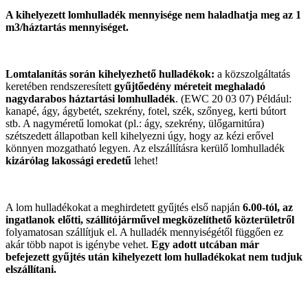
A kihelyezett lomhulladék mennyisége nem haladhatja meg az 1
m3/háztartás mennyiséget.
Lomtalanítás során kihelyezhető hulladékok:
a közszolgáltatás
keretében rendszeresített
gyűjtőedény méreteit meghaladó
nagydarabos háztartási lomhulladék
. (EWC 20 03 07) Például:
kanapé, ágy, ágybetét, szekrény, fotel, szék, szőnyeg, kerti bútort
stb. A nagyméretű lomokat (pl.: ágy, szekrény, ülőgarnitúra)
szétszedett állapotban kell kihelyezni úgy, hogy az kézi erővel
könnyen mozgatható legyen. Az elszállításra kerülő lomhulladék
kizárólag lakossági eredetű
lehet!
A lom hulladékokat a meghirdetett gyűjtés első napján
6.00-tól, az
ingatlanok előtti, szállítójárművel megközelíthető közterületről
folyamatosan szállítjuk el. A hulladék mennyiségétől függően ez
akár több napot is igénybe vehet.
Egy adott utcában már
befejezett gyűjtés után kihelyezett lom hulladékokat nem tudjuk
elszállítani.