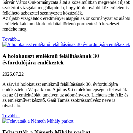
Sárvár Város Önkormányzata által a közelmúltban megrendelt újabb
szakértői vizsgálat megállapította, hogy több további közterületen is
fellelhető azbeszttel szennyezett kőzúzalék.
Az újabb vizsgálatok eredményei alapján az önkormányzat az alábbi
területek kalcium klorid oldattal történő pormentesítő kezelését
rendelte meg:
Tovább...
A holokauszt emlékmű felállításának 30
évfordulójára emlékeztek
2026.07.22
A sárvári holokauszt emlékmű felállításának 30. évfordulójára
emlékeztek a Várparkban. A július 9-i emlékünnepségen felavatták
azt az új emléktáblát, amelyen az adományozó, Lichtenstein Alíz és
az emlékművet készítő, Gaál Tamás szobrászművész neve is
olvasható.
Tovább...
Felavatták a Németh Mihály parkot