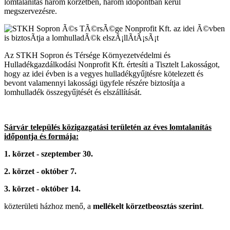
lomtalanítás három körzetben, három időpontban kerül
megszervezésre.
Az STKH Sopron és Térsége Környezetvédelmi és
Hulladékgazdálkodási Nonprofit Kft. értesíti a Tisztelt Lakosságot,
hogy az idei évben is a vegyes hulladékgyűjtésre kötelezett és
bevont valamennyi lakossági ügyfele részére biztosítja a
lomhulladék összegyűjtését és elszállítását.
Sárvár település közigazgatási területén az éves lomtalanítás
időpontja és formája:
1. körzet - szeptember 30.
2. körzet - október 7.
3. körzet - október 14.
közterületi házhoz menő, a
mellékelt körzetbeosztás szerint
.