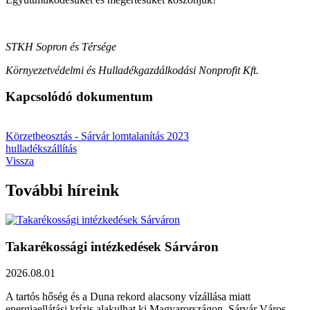
STKH Sopron és Térsége
Környezetvédelmi és Hulladékgazdálkodási Nonprofit Kft.
Kapcsolódó dokumentum
Körzetbeosztás - Sárvár lomtalanítás 2023
hulladékszállítás
Vissza
További híreink
Takarékossági intézkedések Sárváron
2026.08.01
A tartós hőség és a Duna rekord alacsony vízállása miatt
energiaellátási krízis alakulhat ki Magyarországon. Sárvár Város