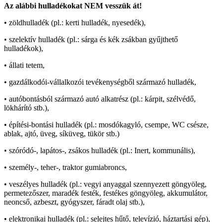
Az alábbi hulladékokat NEM vesszük át!
• zöldhulladék (pl.: kerti hulladék, nyesedék),
• szelektív hulladék (pl.: sárga és kék zsákban gyűjthető
hulladékok),
• állati tetem,
• gazdálkodói-vállalkozói tevékenységből származó hulladék,
• autóbontásból származó autó alkatrész (pl.: kárpit, szélvédő,
lökhárító stb.),
• építési-bontási hulladék (pl.: mosdókagyló, csempe, WC csésze,
ablak, ajtó, üveg, síküveg, tükör stb.)
• szóródó-, lapátos-, zsákos hulladék (pl.: Inert, kommunális),
• személy-, teher-, traktor gumiabroncs,
• veszélyes hulladék (pl.: vegyi anyaggal szennyezett göngyöleg,
permetezőszer, maradék festék, festékes göngyöleg, akkumulátor,
neoncső, azbeszt, gyógyszer, fáradt olaj stb.),
• elektronikai hulladék (pl.: selejtes hűtő, televízió, háztartási gép),