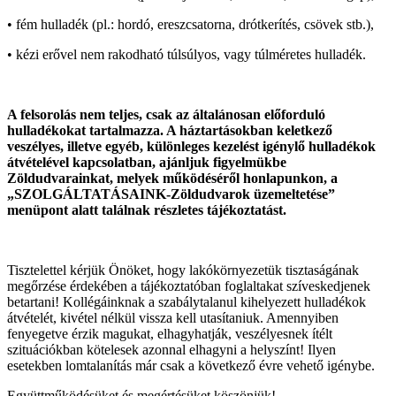
• fém hulladék (pl.: hordó, ereszcsatorna, drótkerítés, csövek stb.),
• kézi erővel nem rakodható túlsúlyos, vagy túlméretes hulladék.
A felsorolás nem teljes, csak az általánosan előforduló
hulladékokat tartalmazza. A háztartásokban keletkező
veszélyes, illetve egyéb, különleges kezelést igénylő hulladékok
átvételével kapcsolatban, ajánljuk figyelmükbe
Zöldudvarainkat, melyek működéséről honlapunkon, a
„SZOLGÁLTATÁSAINK-Zöldudvarok üzemeltetése”
menüpont alatt találnak részletes tájékoztatást.
Tisztelettel kérjük Önöket, hogy lakókörnyezetük tisztaságának
megőrzése érdekében a tájékoztatóban foglaltakat szíveskedjenek
betartani! Kollégáinknak a szabálytalanul kihelyezett hulladékok
átvételét, kivétel nélkül vissza kell utasítaniuk. Amennyiben
fenyegetve érzik magukat, elhagyhatják, veszélyesnek ítélt
szituációkban kötelesek azonnal elhagyni a helyszínt! Ilyen
esetekben lomtalanítás már csak a következő évre vehető igénybe.
Együttműködésüket és megértésüket köszönjük!