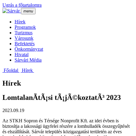
Ugrás a főtartalomra
menu
Hí­rek
Programok
Turizmus
Városunk
Befektetés
Önkormányzat
Hivatal
Sárvári Média
Főoldal
Hí­rek
Hírek
LomtalanÃ­tÃ¡si tÃ¡jÃ©koztatÃ³ 2023
2023.09.19
Az STKH Sopron és Térsége Nonprofit Kft. az idei évben is
biztosítja a lakossági ügyfelei részére a lomhulladék összegyűjtését
és elszállítását. Sárvár település közigazgatási területén az éves