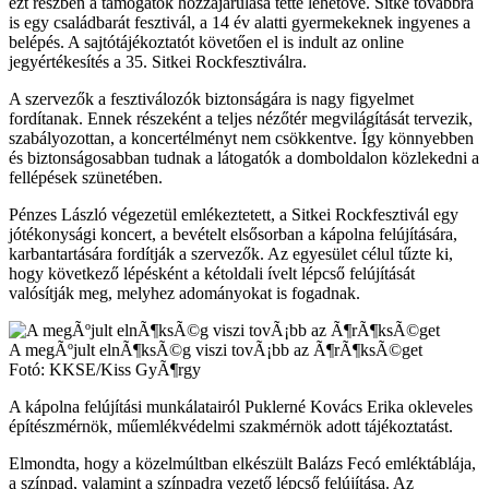
ezt részben a támogatók hozzájárulása tette lehetővé. Sitke továbbra
is egy családbarát fesztivál, a 14 év alatti gyermekeknek ingyenes a
belépés. A sajtótájékoztatót követően el is indult az online
jegyértékesítés a 35. Sitkei Rockfesztiválra.
A szervezők a fesztiválozók biztonságára is nagy figyelmet
fordítanak. Ennek részeként a teljes nézőtér megvilágítását tervezik,
szabályozottan, a koncertélményt nem csökkentve. Így könnyebben
és biztonságosabban tudnak a látogatók a domboldalon közlekedni a
fellépések szünetében.
Pénzes László végezetül emlékeztetett, a Sitkei Rockfesztivál egy
jótékonysági koncert, a bevételt elsősorban a kápolna felújítására,
karbantartására fordítják a szervezők. Az egyesület célul tűzte ki,
hogy következő lépésként a kétoldali ívelt lépcső felújítását
valósítják meg, melyhez adományokat is fogadnak.
A megÃºjult elnÃ¶ksÃ©g viszi tovÃ¡bb az Ã¶rÃ¶ksÃ©get
Fotó: KKSE/Kiss GyÃ¶rgy
A kápolna felújítási munkálatairól Puklerné Kovács Erika okleveles
építészmérnök, műemlékvédelmi szakmérnök adott tájékoztatást.
Elmondta, hogy a közelmúltban elkészült Balázs Fecó emléktáblája,
a színpad, valamint a színpadra vezető lépcső felújítása. Az