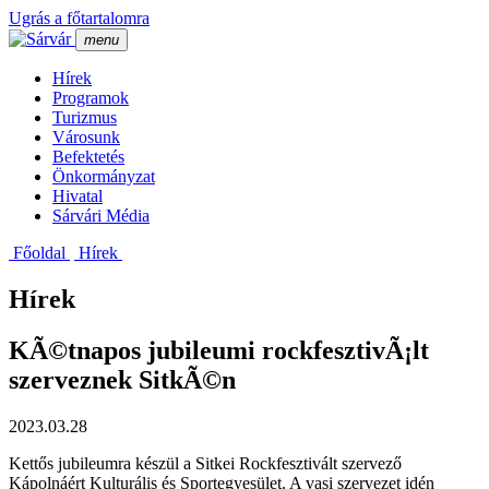
Ugrás a főtartalomra
menu
Hí­rek
Programok
Turizmus
Városunk
Befektetés
Önkormányzat
Hivatal
Sárvári Média
Főoldal
Hí­rek
Hírek
KÃ©tnapos jubileumi rockfesztivÃ¡lt
szerveznek SitkÃ©n
2023.03.28
Kettős jubileumra készül a Sitkei Rockfesztivált szervező
Kápolnáért Kulturális és Sportegyesület. A vasi szervezet idén