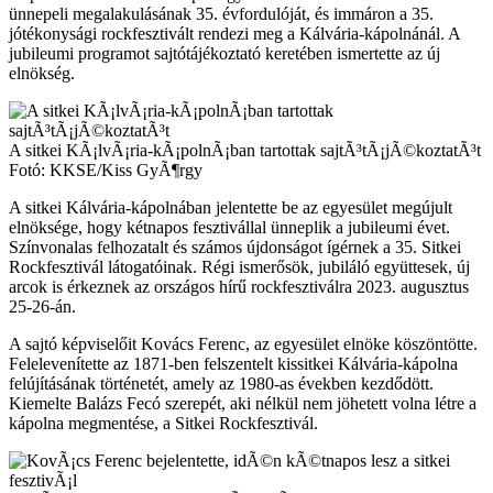
ünnepeli megalakulásának 35. évfordulóját, és immáron a 35.
jótékonysági rockfesztivált rendezi meg a Kálvária-kápolnánál. A
jubileumi programot sajtótájékoztató keretében ismertette az új
elnökség.
A sitkei KÃ¡lvÃ¡ria-kÃ¡polnÃ¡ban tartottak sajtÃ³tÃ¡jÃ©koztatÃ³t
Fotó: KKSE/Kiss GyÃ¶rgy
A sitkei Kálvária-kápolnában jelentette be az egyesület megújult
elnöksége, hogy kétnapos fesztivállal ünneplik a jubileumi évet.
Színvonalas felhozatalt és számos újdonságot ígérnek a 35. Sitkei
Rockfesztivál látogatóinak. Régi ismerősök, jubiláló együttesek, új
arcok is érkeznek az országos hírű rockfesztiválra 2023. augusztus
25-26-án.
A sajtó képviselőit Kovács Ferenc, az egyesület elnöke köszöntötte.
Felelevenítette az 1871-ben felszentelt kissitkei Kálvária-kápolna
felújításának történetét, amely az 1980-as években kezdődött.
Kiemelte Balázs Fecó szerepét, aki nélkül nem jöhetett volna létre a
kápolna megmentése, a Sitkei Rockfesztivál.