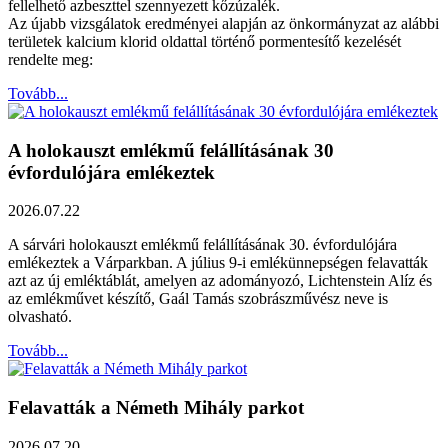
fellelhető azbeszttel szennyezett kőzúzalék.
Az újabb vizsgálatok eredményei alapján az önkormányzat az alábbi
területek kalcium klorid oldattal történő pormentesítő kezelését
rendelte meg:
Tovább...
A holokauszt emlékmű felállításának 30
évfordulójára emlékeztek
2026.07.22
A sárvári holokauszt emlékmű felállításának 30. évfordulójára
emlékeztek a Várparkban. A július 9-i emlékünnepségen felavatták
azt az új emléktáblát, amelyen az adományozó, Lichtenstein Alíz és
az emlékművet készítő, Gaál Tamás szobrászművész neve is
olvasható.
Tovább...
Felavatták a Németh Mihály parkot
2026.07.20