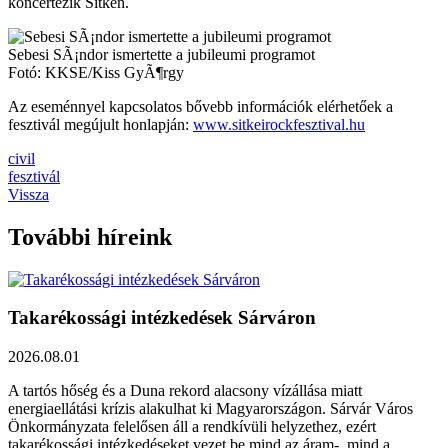
koncertezik Sitkén.
Sebesi SÃ¡ndor ismertette a jubileumi programot
Fotó: KKSE/Kiss GyÃ¶rgy
Az eseménnyel kapcsolatos bővebb információk elérhetőek a
fesztivál megújult honlapján:
www.sitkeirockfesztival.hu
civil
fesztivál
Vissza
További híreink
Takarékossági intézkedések Sárváron
2026.08.01
A tartós hőség és a Duna rekord alacsony vízállása miatt
energiaellátási krízis alakulhat ki Magyarországon. Sárvár Város
Önkormányzata felelősen áll a rendkívüli helyzethez, ezért
takarékossági intézkedéseket vezet be mind az áram-, mind a