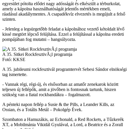
egyesület pótolta elődei nagy adósságát és elkészült a térburkolat,
amely a kápolna használhatóságát jelentős mértékben emeli,
ráadásul akadálymentes. A csapadékvíz elvezetés is megújult a felső
szinten.
- Jelenleg a legsürgetőbb feladat a kápolnához vezető kétoldalt lévő
kissé megtört lépcső felújítása. Ezzel a felújítással a kápolna eredeti
pompájában fog mutatni – hangsúlyozta.
A 35. Sitkei RockfesztivÃ¡l programja
Fotó: KKSE
A 35. jubileumi rockfesztivál programtervét Sebesi Sándor elnökségi
tag ismertette.
- Vannak régi, régi-új, és elsősorban az amatőr zenekarok között
teljesen új fellépők, amit a jövőben is fontosnak tartunk, hiszen
szükség van a fiatal rockbandákra – fogalmazott.
A pénteki napon fellép a Susie & the Pills, a Leander Kills, az
Ossian, és a Totális Metál – Pokolgép Évek.
Szombaton a Hamuzákis, az Echonald, a Red Rockets, a Tűzkerék
XT, a Mobilmánia Vikidál Gyulával, a Lord, a Beatrice és a Zorall