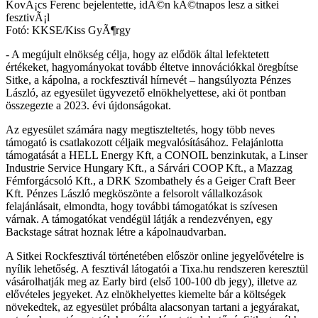
KovÃ¡cs Ferenc bejelentette, idÃ©n kÃ©tnapos lesz a sitkei
fesztivÃ¡l
Fotó: KKSE/Kiss GyÃ¶rgy
- A megújult elnökség célja, hogy az elődök által lefektetett
értékeket, hagyományokat tovább éltetve innovációkkal öregbítse
Sitke, a kápolna, a rockfesztivál hírnevét – hangsúlyozta Pénzes
László, az egyesület ügyvezető elnökhelyettese, aki öt pontban
összegezte a 2023. évi újdonságokat.
Az egyesület számára nagy megtiszteltetés, hogy több neves
támogató is csatlakozott céljaik megvalósításához. Felajánlotta
támogatását a HELL Energy Kft, a CONOIL benzinkutak, a Linser
Industrie Service Hungary Kft., a Sárvári COOP Kft., a Mazzag
Fémforgácsoló Kft., a DRK Szombathely és a Geiger Craft Beer
Kft. Pénzes László megköszönte a felsorolt vállalkozások
felajánlásait, elmondta, hogy további támogatókat is szívesen
várnak. A támogatókat vendégül látják a rendezvényen, egy
Backstage sátrat hoznak létre a kápolnaudvarban.
A Sitkei Rockfesztivál történetében először online jegyelővételre is
nyílik lehetőség. A fesztivál látogatói a Tixa.hu rendszeren keresztül
vásárolhatják meg az Early bird (első 100-100 db jegy), illetve az
elővételes jegyeket. Az elnökhelyettes kiemelte bár a költségek
növekedtek, az egyesület próbálta alacsonyan tartani a jegyárakat,