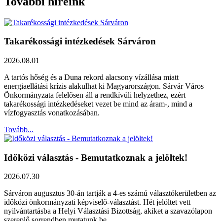
További híreink
Takarékossági intézkedések Sárváron
2026.08.01
A tartós hőség és a Duna rekord alacsony vízállása miatt
energiaellátási krízis alakulhat ki Magyarországon. Sárvár Város
Önkormányzata felelősen áll a rendkívüli helyzethez, ezért
takarékossági intézkedéseket vezet be mind az áram-, mind a
vízfogyasztás vonatkozásában.
Tovább...
Időközi választás - Bemutatkoznak a jelöltek!
2026.07.30
Sárváron augusztus 30-án tartják a 4-es számú választókerületben az
időközi önkormányzati képviselő-választást. Hét jelöltet vett
nyilvántartásba a Helyi Választási Bizottság, akiket a szavazólapon
szereplő sorrendben mutatunk be.