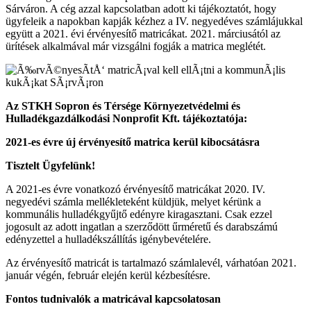
Sárváron. A cég azzal kapcsolatban adott ki tájékoztatót, hogy
ügyfeleik a napokban kapják kézhez a IV. negyedéves számlájukkal
együtt a 2021. évi érvényesítő matricákat. 2021. márciusától az
ürítések alkalmával már vizsgálni fogják a matrica meglétét.
Az STKH Sopron és Térsége Környezetvédelmi és
Hulladékgazdálkodási Nonprofit Kft. tájékoztatója:
2021-es évre új érvényesítő matrica kerül kibocsátásra
Tisztelt Ügyfelünk!
A 2021-es évre vonatkozó érvényesítő matricákat 2020. IV.
negyedévi számla mellékleteként küldjük, melyet kérünk a
kommunális hulladékgyűjtő edényre kiragasztani. Csak ezzel
jogosult az adott ingatlan a szerződött űrméretű és darabszámú
edényzettel a hulladékszállítás igénybevételére.
Az érvényesítő matricát is tartalmazó számlalevél, várhatóan 2021.
január végén, február elején kerül kézbesítésre.
Fontos tudnivalók a matricával kapcsolatosan