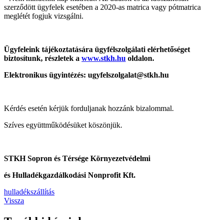
szerződött ügyfelek esetében a 2020-as matrica vagy pótmatrica
meglétét fogjuk vizsgálni.
Ügyfeleink tájékoztatására ügyfélszolgálati elérhetőséget
biztosítunk, részletek a
www.stkh.hu
oldalon.
Elektronikus ügyintézés: ugyfelszolgalat@stkh.hu
Kérdés esetén kérjük forduljanak hozzánk bizalommal.
Szíves együttműködésüket köszönjük.
STKH Sopron és Térsége Környezetvédelmi
és Hulladékgazdálkodási Nonprofit Kft.
hulladékszállítás
Vissza