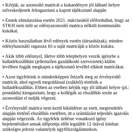
• Kérjük, az azonosító matricát a kukaedényre jól látható helyre
szíveskedjenek felragasztani a kapott tájékoztató alapján
• Ennek elmulasztása esetén 2021. márciusától előfordulhat, hogy az
STKH nem üríti az edényazonosító matrica nélküli kommunális
kukákat.
• Közös használatban lévő edények esetén (társasházak), minden
edényhasználó ragassza fel a saját matricáját a közös kukára.
• Akik több edénnyel, illetve több telephelyen veszik igénybe a
hulladékszállítást (jellemzően gazdálkodó szervezetek) külön
levélben fogják megkapni a tájékoztató levéllel ellátott matricákat.
• Azon ügyfeleink is mindenképpen őrizzék meg az érvényesítő
matricát, ahol egyedi megoldással (zsákból) történik a
hulladékszállítás. Ebben az esetben kérjük egy jól látható helyre (pl.:
postaláda) kiragasztani, hogy a kollégák az elszállítás során az
azonosítást el tudják végezni.
• Érvényesítő matrica nem kerül kiküldésre az eseti, megrendelés
alapján történő elszállítás esetében, itt a számlázást teljesítés igazolás
alapján végezzük. Az ügyfelek ürítésre vonatkozó igény
bejelentésüket annak időpontja előtt legalább 12 órával írásban
szükséges jelezni valamelyik ügyfélszolgálatunkon.