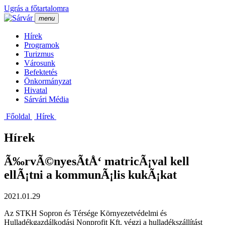
Ugrás a főtartalomra
menu
Hí­rek
Programok
Turizmus
Városunk
Befektetés
Önkormányzat
Hivatal
Sárvári Média
Főoldal
Hí­rek
Hírek
Ã‰rvÃ©nyesÃ­tÅ‘ matricÃ¡val kell
ellÃ¡tni a kommunÃ¡lis kukÃ¡kat
2021.01.29
Az STKH Sopron és Térsége Környezetvédelmi és
Hulladékgazdálkodási Nonprofit Kft. végzi a hulladékszállítást