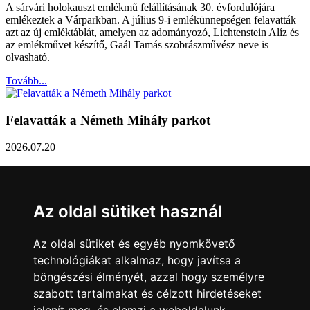
A sárvári holokauszt emlékmű felállításának 30. évfordulójára
emlékeztek a Várparkban. A július 9-i emlékünnepségen felavatták
azt az új emléktáblát, amelyen az adományozó, Lichtenstein Alíz és
az emlékművet készítő, Gaál Tamás szobrászművész neve is
olvasható.
Tovább...
Felavatták a Németh Mihály parkot
2026.07.20
Németh Mihály szobrász születésének 100. évfordulóján Sárvár
Város Önkormányzata úgy határozott, hogy parkot nevez el a város
díszpolgáráról a Dévai utca elején. A parkavatót július 8-án tartották
Az oldal sütiket használ
meg.
Tovább...
Az oldal sütiket és egyéb nyomkövető
technológiákat alkalmaz, hogy javítsa a
Közlemény a sárvári képviselő-testület rendkívüli
böngészési élményét, azzal hogy személyre
üléseiről
szabott tartalmakat és célzott hirdetéseket