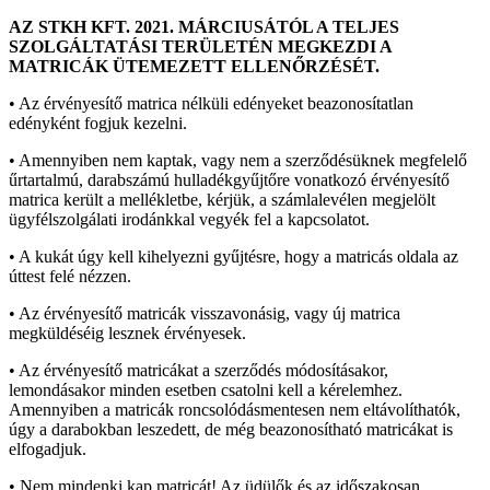
AZ STKH KFT. 2021. MÁRCIUSÁTÓL A TELJES
SZOLGÁLTATÁSI TERÜLETÉN MEGKEZDI A
MATRICÁK ÜTEMEZETT ELLENŐRZÉSÉT.
• Az érvényesítő matrica nélküli edényeket beazonosítatlan
edényként fogjuk kezelni.
• Amennyiben nem kaptak, vagy nem a szerződésüknek megfelelő
űrtartalmú, darabszámú hulladékgyűjtőre vonatkozó érvényesítő
matrica került a mellékletbe, kérjük, a számlalevélen megjelölt
ügyfélszolgálati irodánkkal vegyék fel a kapcsolatot.
• A kukát úgy kell kihelyezni gyűjtésre, hogy a matricás oldala az
úttest felé nézzen.
• Az érvényesítő matricák visszavonásig, vagy új matrica
megküldéséig lesznek érvényesek.
• Az érvényesítő matricákat a szerződés módosításakor,
lemondásakor minden esetben csatolni kell a kérelemhez.
Amennyiben a matricák roncsolódásmentesen nem eltávolíthatók,
úgy a darabokban leszedett, de még beazonosítható matricákat is
elfogadjuk.
• Nem mindenki kap matricát! Az üdülők és az időszakosan