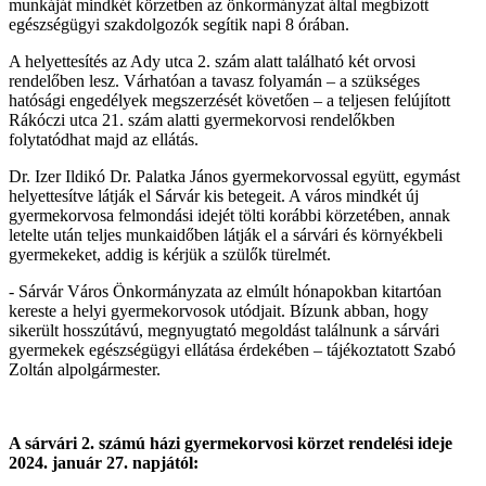
munkáját mindkét körzetben az önkormányzat által megbízott
egészségügyi szakdolgozók segítik napi 8 órában.
A helyettesítés az Ady utca 2. szám alatt található két orvosi
rendelőben lesz. Várhatóan a tavasz folyamán – a szükséges
hatósági engedélyek megszerzését követően – a teljesen felújított
Rákóczi utca 21. szám alatti gyermekorvosi rendelőkben
folytatódhat majd az ellátás.
Dr. Izer Ildikó Dr. Palatka János gyermekorvossal együtt, egymást
helyettesítve látják el Sárvár kis betegeit. A város mindkét új
gyermekorvosa felmondási idejét tölti korábbi körzetében, annak
letelte után teljes munkaidőben látják el a sárvári és környékbeli
gyermekeket, addig is kérjük a szülők türelmét.
- Sárvár Város Önkormányzata az elmúlt hónapokban kitartóan
kereste a helyi gyermekorvosok utódjait. Bízunk abban, hogy
sikerült hosszútávú, megnyugtató megoldást találnunk a sárvári
gyermekek egészségügyi ellátása érdekében – tájékoztatott Szabó
Zoltán alpolgármester.
A sárvári 2. számú házi gyermekorvosi körzet rendelési ideje
2024. január 27. napjától: