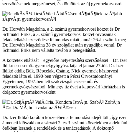
szerződéseinek megszűnését, és döntöttek az új gyermekorvosról.
Dr. Horváth Magdolna, a 2. számú gyermekorvosi körzet és Dr.
Schmalcl Erika, a 3. számú gyermekorvosi körzet orvosainak
feladatellátási szerződése felmondás miatt január 26-án szűnik meg.
Dr. Horváth Magdolna 38 év szolgálat után nyugdíjba vonul, Dr.
Schmalcl Erika nem vállalta tovább a betegellátást.
A körzetek ellátását – egyelőre helyettesítési szerződéssel – Dr. Izer
Ildikó csecsemő- gyermekgyógyász látja el január 27-től. Dr. Izer
Ildikó eddig Bük, Répcelak, Csánig, Nick gyermek háziorvosi
feladatát látta el. 1990-ben végzett a Pécsi Orvostudományi
Egyetemen, 1997-ben tett szakvizsgát csecsemő- és
gyermekgyógyászatból. Mintegy tíz évet a kaposvári kórházban is
dolgozott gyermekorvosként.
Dr. Izer Ildikó korábbi körzetében a felmondási idejét tölti, így ezen
átmeneti időszakban a sárvári 2. és 3. számú körzetekben a délutáni
órákban lesznek a rendelések és a tanácsadások. A doktornő