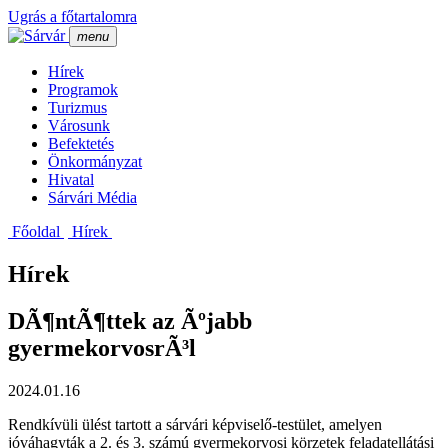
Ugrás a főtartalomra
menu
Hí­rek
Programok
Turizmus
Városunk
Befektetés
Önkormányzat
Hivatal
Sárvári Média
Főoldal
Hí­rek
Hírek
DÃ¶ntÃ¶ttek az Ãºjabb
gyermekorvosrÃ³l
2024.01.16
Rendkívüli ülést tartott a sárvári képviselő-testület, amelyen
jóváhagyták a 2. és 3. számú gyermekorvosi körzetek feladatellátási