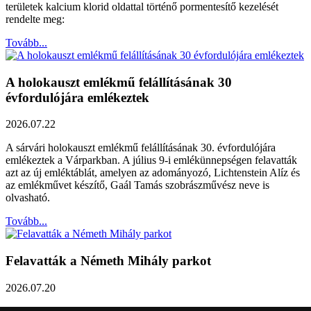
területek kalcium klorid oldattal történő pormentesítő kezelését
rendelte meg:
Tovább...
A holokauszt emlékmű felállításának 30
évfordulójára emlékeztek
2026.07.22
A sárvári holokauszt emlékmű felállításának 30. évfordulójára
emlékeztek a Várparkban. A július 9-i emlékünnepségen felavatták
azt az új emléktáblát, amelyen az adományozó, Lichtenstein Alíz és
az emlékművet készítő, Gaál Tamás szobrászművész neve is
olvasható.
Tovább...
Felavatták a Németh Mihály parkot
2026.07.20