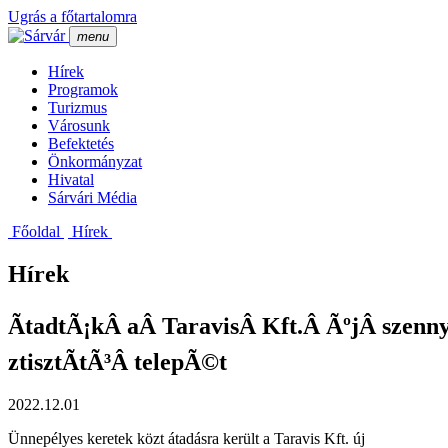
Ugrás a főtartalomra
menu
Hí­rek
Programok
Turizmus
Városunk
Befektetés
Önkormányzat
Hivatal
Sárvári Média
Főoldal
Hí­rek
Hírek
ÃtadtÃ¡kÂ aÂ TaravisÂ Kft.Â ÃºjÂ szenn
ztisztÃ­tÃ³Â telepÃ©t
2022.12.01
Ünnepélyes keretek közt átadásra került a Taravis Kft. új