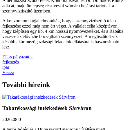
A beruházást Szabó Péter, Kondora István és Dr. Domokos Endre
adta át, majd ünnepség résztvevői számára bejárást tartottak a
szennyvíztisztító üzemben.
A konzorcium tagjai elmondták, hogy a szennyvíztisztító telep
fejlesztése ezzel még nem ért véget. A vállalat célja középtávon,
hogy kiépítsen egy kb. 4 km hosszú nyomóvezetéket, és a Rábába
vezesse az élővízbe bocsájtható szennyvizet. A megtisztított víz
később akár mezőgazdasági feladatok ellátására is hasznosítható
lesz.
EU-s pályázatok
fejlesztés
ipar
Vissza
További híreink
Takarékossági intézkedések Sárváron
2026.08.01
A tartós hőség és a Duna rekord alacsony vízállása miatt