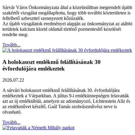
Sárvár Város Önkormányzata által a közelmúltban megrendelt újabb
szakértői vizsgálat megállapította, hogy több további közterületen is
fellelhető azbeszttel szennyezett kőzúzalék.
Az újabb vizsgálatok eredményei alapján az önkormányzat az alábbi
területek kalcium klorid oldattal történő pormentesítő kezelését
rendelte meg:
Tovább...
A holokauszt emlékmű felállításának 30
évfordulójára emlékeztek
2026.07.22
A sárvári holokauszt emlékmű felállításának 30. évfordulójára
emlékeztek a Várparkban. A július 9-i emlékünnepségen felavatták
azt az új emléktáblát, amelyen az adományozó, Lichtenstein Alíz és
az emlékművet készítő, Gaál Tamás szobrászművész neve is
olvasható.
Tovább...