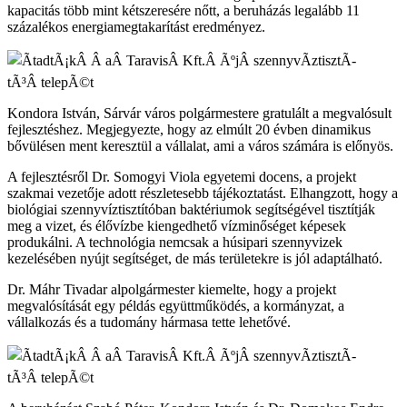
kapacitás több mint kétszeresére nőtt, a beruházás legalább 11
százalékos energiamegtakarítást eredményez.
Kondora István, Sárvár város polgármestere gratulált a megvalósult
fejlesztéshez. Megjegyezte, hogy az elmúlt 20 évben dinamikus
bővülésen ment keresztül a vállalat, ami a város számára is előnyös.
A fejlesztésről Dr. Somogyi Viola egyetemi docens, a projekt
szakmai vezetője adott részletesebb tájékoztatást. Elhangzott, hogy a
biológiai szennyvíztisztítóban baktériumok segítségével tisztítják
meg a vizet, és élővízbe kiengedhető vízminőséget képesek
produkálni. A technológia nemcsak a húsipari szennyvizek
kezelésében nyújt segítséget, de más területekre is jól adaptálható.
Dr. Máhr Tivadar alpolgármester kiemelte, hogy a projekt
megvalósítását egy példás együttműködés, a kormányzat, a
vállalkozás és a tudomány hármasa tette lehetővé.