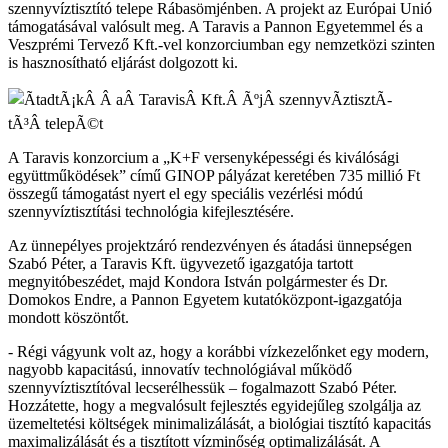
szennyvíztisztító telepe Rábasömjénben. A projekt az Európai Unió
támogatásával valósult meg. A Taravis a Pannon Egyetemmel és a
Veszprémi Tervező Kft.-vel konzorciumban egy nemzetközi szinten
is hasznosítható eljárást dolgozott ki.
A Taravis konzorcium a „K+F versenyképességi és kiválósági
együttműködések” című GINOP pályázat keretében 735 millió Ft
összegű támogatást nyert el egy speciális vezérlési módú
szennyvíztisztítási technológia kifejlesztésére.
Az ünnepélyes projektzáró rendezvényen és átadási ünnepségen
Szabó Péter, a Taravis Kft. ügyvezető igazgatója tartott
megnyitóbeszédet, majd Kondora István polgármester és Dr.
Domokos Endre, a Pannon Egyetem kutatóközpont-igazgatója
mondott köszöntőt.
- Régi vágyunk volt az, hogy a korábbi vízkezelőnket egy modern,
nagyobb kapacitású, innovatív technológiával működő
szennyvíztisztítóval lecserélhessük – fogalmazott Szabó Péter.
Hozzátette, hogy a megvalósult fejlesztés egyidejűleg szolgálja az
üzemeltetési költségek minimalizálását, a biológiai tisztító kapacitás
maximalizálását és a tisztított vízminőség optimalizálását. A