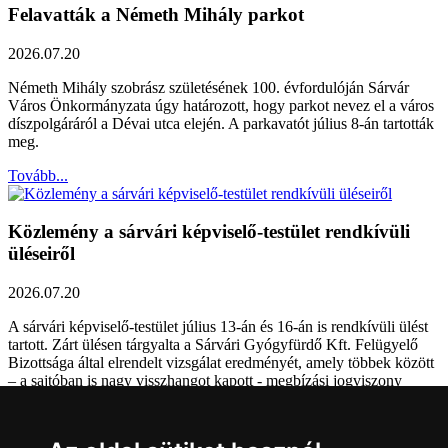
Felavatták a Németh Mihály parkot
2026.07.20
Németh Mihály szobrász születésének 100. évfordulóján Sárvár
Város Önkormányzata úgy határozott, hogy parkot nevez el a város
díszpolgáráról a Dévai utca elején. A parkavatót július 8-án tartották
meg.
Tovább...
Közlemény a sárvári képviselő-testület rendkívüli
üléseiről
2026.07.20
A sárvári képviselő-testület július 13-án és 16-án is rendkívüli ülést
tartott. Zárt ülésen tárgyalta a Sárvári Gyógyfürdő Kft. Felügyelő
Bizottsága által elrendelt vizsgálat eredményét, amely többek között
– a sajtóban is nagy visszhangot kapott - megbízási jogviszony
tisztázására irányult.
Tovább...