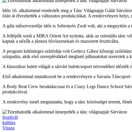
Idén 16. alkalommal rendezték meg a Tánc Világnapja Gálát Sárváron, 
órán át élvezhették a változatos produkciókat. A rendezvényen helyi
A gála műsorvezetője idén is Sebestyén Zsolt volt, aki a megnyitón
A fellépők sorát a MIRA Orient Art nyitotta, akik az orientális tánc v
kaptak a nézők a júniusi fúvószenekari és mazsorett fesztiválra.
A program különleges színfoltja volt Gerlecz Gábor kőszegi szólótán
színpadra, akik első szereplésükkel megható pillanatokat szereztek a
A klasszikus balett világát a sárvári balettcsoport növendékei idéz
Első alkalommal mutatkozott be a rendezvényen a Savaria Táncsport Eg
A Body Beat Crew breaktáncosai és a Crazy Legs Dance School Sárvár 
produkcióval.
A rendezvény ismét megmutatta, hogy a tánc közösséget teremt, élmén
fesztivál
kultúra
Vissza