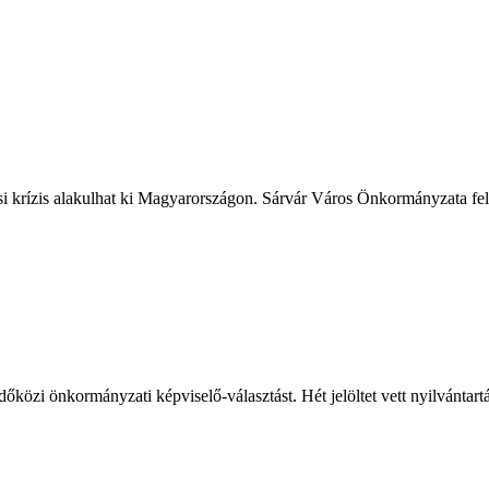
ási krízis alakulhat ki Magyarországon. Sárvár Város Önkormányzata fele
őközi önkormányzati képviselő-választást. Hét jelöltet vett nyilvántart