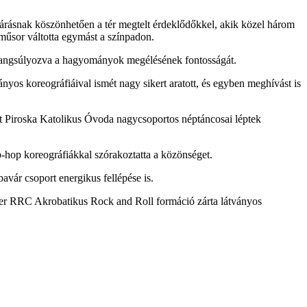
járásnak köszönhetően a tér megtelt érdeklődőkkel, akik közel három
műsor váltotta egymást a színpadon.
, hangsúlyozva a hagyományok megélésének fontosságát.
ányos koreográfiáival ismét nagy sikert aratott, és egyben meghívást is
nt Piroska Katolikus Óvoda nagycsoportos néptáncosai léptek
-hop koreográfiákkal szórakoztatta a közönséget.
vár csoport energikus fellépése is.
iger RRC Akrobatikus Rock and Roll formáció zárta látványos