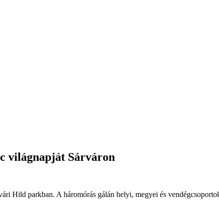
c világnapját Sárváron
rvári Hild parkban. A háromórás gálán helyi, megyei és vendégcsoportok