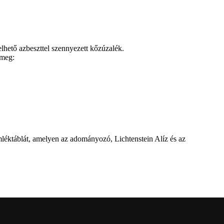
elhető azbeszttel szennyezett kőzúzalék.
 meg:
mléktáblát, amelyen az adományozó, Lichtenstein Alíz és az