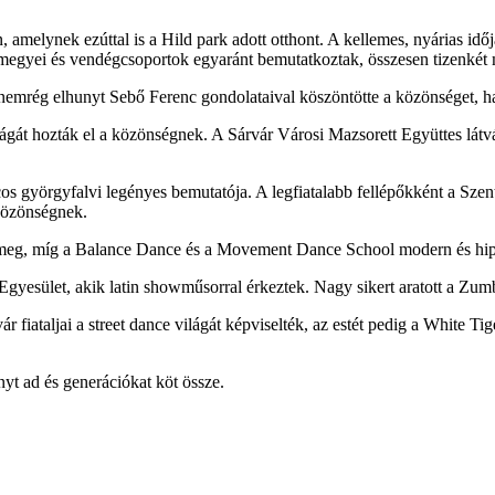
amelynek ezúttal is a Hild park adott otthont. A kellemes, nyárias idő
, megyei és vendégcsoportok egyaránt bemutatkoztak, összesen tizenkét 
 a nemrég elhunyt Sebő Ferenc gondolataival köszöntötte a közönséget
ilágát hozták el a közönségnek. A Sárvár Városi Mazsorett Együttes látv
cos györgyfalvi legényes bemutatója. A legfiatalabb fellépőkként a Sze
 közönségnek.
ték meg, míg a Balance Dance és a Movement Dance School modern és hip
yesület, akik latin showműsorral érkeztek. Nagy sikert aratott a Zumba
fiataljai a street dance világát képviselték, az estét pedig a White T
yt ad és generációkat köt össze.