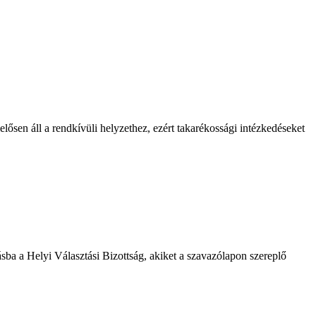
lősen áll a rendkívüli helyzethez, ezért takarékossági intézkedéseket
ásba a Helyi Választási Bizottság, akiket a szavazólapon szereplő