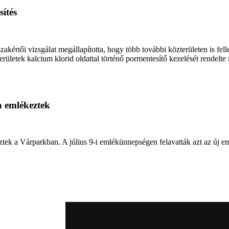
ítés
értői vizsgálat megállapította, hogy több további közterületen is fell
ületek kalcium klorid oldattal történő pormentesítő kezelését rendelte
a emlékeztek
ztek a Várparkban. A július 9-i emlékünnepségen felavatták azt az új e