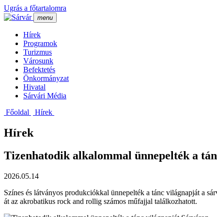
Ugrás a főtartalomra
menu
Hí­rek
Programok
Turizmus
Városunk
Befektetés
Önkormányzat
Hivatal
Sárvári Média
Főoldal
Hí­rek
Hírek
Tizenhatodik alkalommal ünnepelték a tán
2026.05.14
Színes és látványos produkciókkal ünnepelték a tánc világnapját a sá
át az akrobatikus rock and rollig számos műfajjal találkozhatott.